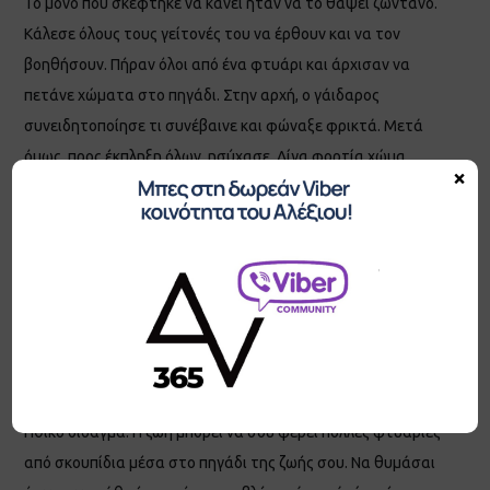
Το μόνο που σκέφτηκε να κάνει ήταν να το θάψει ζωντανό.
Κάλεσε όλους τους γείτονές του να έρθουν και να τον
βοηθήσουν. Πήραν όλοι από ένα φτυάρι και άρχισαν να
πετάνε χώματα στο πηγάδι. Στην αρχή, ο γάιδαρος
συνειδητοποίησε τι συνέβαινε και φώναξε φρικτά. Μετά
όμως, προς έκπληξη όλων, ησύχασε. Λίγα φορτία χώμα
×
αργότερα, ο γεωργός κοίταξε κάτω το πηγάδι κι έμεινε
έκπληκτος με αυτό που είδε. Ήταν κάτι καταπληκτικό!! Με
κάθε φτυαριά χώμα που έπεφτε στην πλάτη του, ο
γάιδαρος τιναζόταν και έκανε ένα βήμα προς τα πάνω. Οι
γείτονες του αγρότη συνέχισαν να πετάνε φτυαριές χώμα
πάνω στο ζώο, κι αυτό κάθε φορά τιναζόταν κι έκανε ένα
βήμα προς τα πάνω. Πολύ σύντομα, όλοι ήταν έκπληκτοι με
το γαϊδούρι να έχει φτάσει στην επιφάνεια του πηγαδιού.
Ηθικό δίδαγμα: Η ζωή μπορεί να σου φέρει πολλές φτυαριές
από σκουπίδια μέσα στο πηγάδι της ζωής σου. Να θυμάσαι