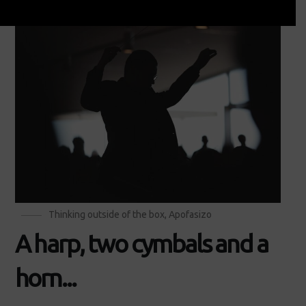
Thinking outside of the box
,
Apofasizo
A harp, two cymbals and a
horn...