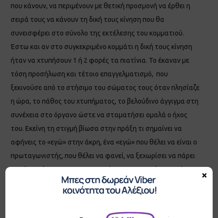
που κάνουν, να περιμένουν με θετική προσμονή να έρθει η
σειρά τους να κάνουν τη δική τους κίνηση που θα
συνεισφέρει στο σύνολο της εκτέλεσης του κομματιού.
Έστω και αν στο συγκεκριμένο κομμάτι η δική τους κίνηση
ήταν να χτυπήσουν 1 ή 2 φορές τα πιατίνια. Το έκαναν με
τόση προσήλωση και τέτοιο επαγγελματισμό, που
ξεκινούσε από το στήσιμο του σώματος τους όταν πλησίαζε
η ώρα, το πάθος του χτυπήματος, το βελούδινο άγγιγμα στη
συνέχεια στο όργανο ώστε να σταματήσει ομαλά ο ήχος
του. Εκείνη τη στιγμή βίωσα στην πράξη τι σημαίνει να
αφήνεις το «εγώ» στην άκρη, ένα «εγώ» που θέλει να είναι ο
πρωταγωνιστής, που θέλει να φανεί, να ξεχωρίσει να πάρει
αυτό τα εύσημα και το χειροκρότημα. Και να γίνεσαι μέρος
×
ενός συνόλου, που ο καθένας μόνος του κάνει αυτό που έχει
επιλέξει με επαγγελματισμό και αγάπη. Εκεί όπου ένα “εγώ”
δεν αρκεί για να φέρει το εξαιρετικό αποτέλεσμα και