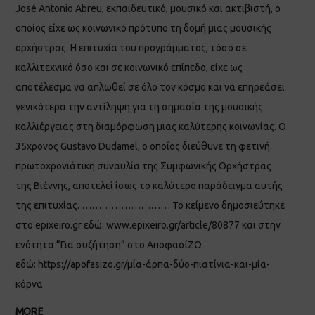
José Antonio Abreu, εκπαιδευτικό, μουσικό και ακτιβιστή, ο
οποίος είχε ως κοινωνικό πρότυπο τη δομή μιας μουσικής
ορχήστρας. Η επιτυχία του προγράμματος, τόσο σε
καλλιτεχνικό όσο και σε κοινωνικό επίπεδο, είχε ως
αποτέλεσμα να απλωθεί σε όλο τον κόσμο και να επηρεάσει
γενικότερα την αντίληψη για τη σημασία της μουσικής
καλλιέργειας στη διαμόρφωση μιας καλύτερης κοινωνίας. Ο
35χρονος Gustavo Dudamel, ο οποίος διεύθυνε τη φετινή
πρωτοχρονιάτικη συναυλία της Συμφωνικής Ορχήστρας
της Βιέννης, αποτελεί ίσως το καλύτερο παράδειγμα αυτής
της επιτυχίας. ……………………… Το κείμενο δημοσιεύτηκε
στο epixeiro.gr εδώ: www.epixeiro.gr/article/80877 και στην
ενότητα “Για συζήτηση” στο ΑποφασίΖΩ
εδώ: https://apofasizo.gr/μία-άρπα-δύο-πιατίνια-και-μία-
κόρνα
MORE