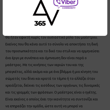
χρειάζεται το “εμείς” που εκφράζει ένα ευρύτερο όλο. Και σε
κάθε περίπτωση το όλο αποτελεί κάτι περισσότερο από το
άθροισμα των μερών του. Ποιανού ρόλος δεν έχει
αναφερθεί ακόμα στην επιτυχία μιας ομάδας; Το άρτιο
τελικό αποτέλεσμα και η αρμονική σύνθεση των μερών δε
θα ήταν εφικτή χωρίς τον ουσιαστικό ρόλο του μαέστρου.
Εκείνος που θα κάνει αυτό το σύνολο να αποκτήσει τη δική
του προσωπικότητα και το δικό του στυλ και να ερμηνεύσει
ένα έργο με συνέπεια και έμπνευση δεν είναι παρά ο
μαέστρος. Με τις κινήσεις των χεριών του και της
μπαγκέτας, αλλά ακόμα και με ένα βλέμμα ή μια κίνηση του
σώματός του δίνει και κρατά το τέμπο ή το αλλάζει όταν
χρειάζεται, δείχνει τις εισόδους των οργάνων, τις δυναμικές
και τις γραμμές των φράσεων. Ο μαέστρος είναι ο ηγέτης.
Είναι εκείνος ο οποίος έχει την ικανότητα να συντονίζει και
να επηρεάζει την ομάδα, ώστε αυτή να μπορεί να