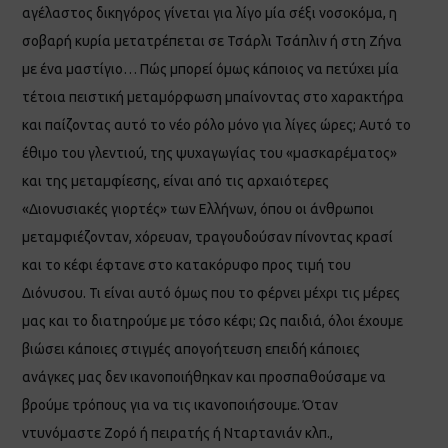
αγέλαστος δικηγόρος γίνεται για λίγο μία σέξι νοσοκόμα, η
σοβαρή κυρία μετατρέπεται σε Τσάρλι Τσάπλιν ή στη Ζήνα
με ένα μαστίγιο… Πώς μπορεί όμως κάποιος να πετύχει μία
τέτοια πειστική μεταμόρφωση μπαίνοντας στο χαρακτήρα
και παίζοντας αυτό το νέο ρόλο μόνο για λίγες ώρες; Αυτό το
έθιμο του γλεντιού, της ψυχαγωγίας του «μασκαρέματος»
και της μεταμφίεσης, είναι από τις αρχαιότερες
«Διονυσιακές γιορτές» των Ελλήνων, όπου οι άνθρωποι
μεταμφιέζονταν, χόρευαν, τραγουδούσαν πίνοντας κρασί
και το κέφι έφτανε στο κατακόρυφο προς τιμή του
Διόνυσου. Τι είναι αυτό όμως που το φέρνει μέχρι τις μέρες
μας και το διατηρούμε με τόσο κέφι; Ως παιδιά, όλοι έχουμε
βιώσει κάποιες στιγμές απογοήτευση επειδή κάποιες
ανάγκες μας δεν ικανοποιήθηκαν και προσπαθούσαμε να
βρούμε τρόπους για να τις ικανοποιήσουμε. Όταν
ντυνόμαστε Ζορό ή πειρατής ή Νταρτανιάν κλπ.,