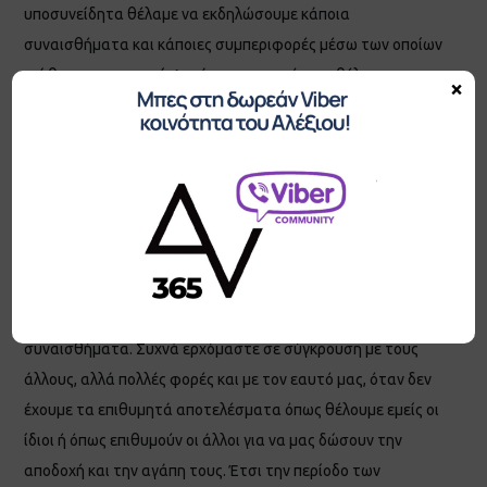
υποσυνείδητα θέλαμε να εκδηλώσουμε κάποια
συναισθήματα και κάποιες συμπεριφορές μέσω των οποίων
νιώθαμε σημαντικοί. Αυτά που περισσότερο θέλαμε και
×
είχαμε ανάγκη να πάρουμε από τους άλλους ήταν η προσοχή
και η αγάπη τους και προκειμένου να το πετύχουμε αυτό,
όλοι μας υιοθετούσαμε κάποιους συγκεκριμένους ρόλους
που προκαλούσαν το ενδιαφέρον των άλλων. Ως ενήλικοι
όμως οι περισσότεροι άνθρωποι έχουν εγκλωβιστεί σε
ρόλους που είτε πράγματι δεν έχουν επιλέξει συνειδητά, είτε
πιστεύουν πως τους έχουν επιβληθεί από τους άλλους και
αυτό τους προκαλεί καθημερινά έντονα αρνητικά
συναισθήματα. Συχνά ερχόμαστε σε σύγκρουση με τους
άλλους, αλλά πολλές φορές και με τον εαυτό μας, όταν δεν
έχουμε τα επιθυμητά αποτελέσματα όπως θέλουμε εμείς οι
ίδιοι ή όπως επιθυμούν οι άλλοι για να μας δώσουν την
αποδοχή και την αγάπη τους. Έτσι την περίοδο των