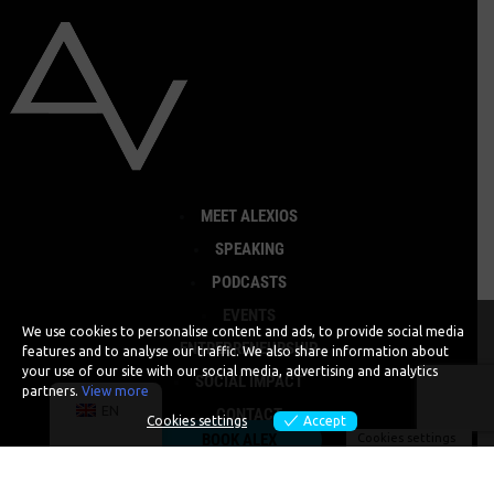
MEET ALEXIOS
SPEAKING
PODCASTS
EVENTS
We use cookies to personalise content and ads, to provide social media
ENTREPRENEURSHIP
features and to analyse our traffic. We also share information about
your use of our site with our social media, advertising and analytics
SOCIAL IMPACT
partners.
View more
EN
CONTACT
Cookies settings
Accept
BOOK ALEX
Cookies settings