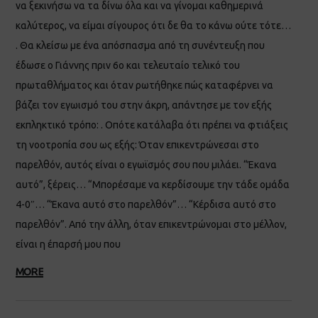
να ξεκινήσω να τα δίνω όλα και να γίνομαι καθημερινά
καλύτερος, να είμαι σίγουρος ότι δε θα το κάνω ούτε τότε…
. Θα κλείσω με ένα απόσπασμα από τη συνέντευξη που
έδωσε ο Γιάννης πριν 6ο και τελευταίο τελικό του
πρωταθλήματος και όταν ρωτήθηκε πώς καταφέρνει να
βάζει τον εγωισμό του στην άκρη, απάντησε με τον εξής
εκπληκτικό τρόπο: . Οπότε κατάλαβα ότι πρέπει να φτιάξεις
τη νοοτροπία σου ως εξής: Όταν επικεντρώνεσαι στο
παρελθόν, αυτός είναι ο εγωϊσμός σου που μιλάει. “Έκανα
αυτό”, ξέρεις… “Μπορέσαμε να κερδίσουμε την τάδε ομάδα
4-0″… “Έκανα αυτό στο παρελθόν”… “Κέρδισα αυτό στο
παρελθόν”. Από την άλλη, όταν επικεντρώνομαι στο μέλλον,
είναι η έπαρσή μου που
MORE