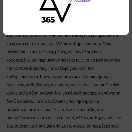
θα ήθελαν να είναι στη θέση τους και να ζουν όλες αυτές τις
μαγικές στιγμές και επιτυχίες. . Αυτό που επιλέγουμε να
παραλείπουμε όμως είναι η τεράστια καθημερινή
ενασχόληση κάθε ενός τέτοιου ανθρώπου με το αντικείμενο
του. Και το τεράστιο ΤΙΜΗΜΑ που επιλέγει να πληρώσει για
να φτάσει στην κορυφή. . Μιλάω καθημερινά με πολλούς
ανθρώπους και αυτές τις μέρες, σχεδόν όλοι, είναι
κουρασμένοι και περιμένουν πώς και πώς να τα κλείσουν όλα
και να πάνε διακοπές. Για να ξεφύγουν από την
καθημερινότητα. Και να ξεκουραστούν. . Αν ρωτήσουμε
όμως τον, κάθε, Γιάννη, όχι πόσες μέρες κάνει διακοπές κάθε
χρόνο αλλά πόση ανάγκη έχει να κάνει διακοπές, η απάντηση
δεν θα αρέσει. Γιατί ο άνθρωπος που πραγματικά
ασχολείται με αυτό που έχει ταλέντο και πάθος και
προσφέρει στον εαυτό του και τους άλλους καθημερινά, δεν
έχει ανάγκη να διακόψει από αυτό. Ακόμα και τις μέρες που