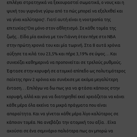
επιλέγει στρατηγικά να ξεκουραστεί σωματικά, ο νους και η
ψυχή του γυρνάνε γύρω από το πώς μπορεί να εξελιχθεί και
να γίνει καλύτερος! . Γιατί αυτή είναι η νοοτροπία της
επιτυχίας! Όχι μόνο στον αθλητισμό. Σε κάθε τομέα της
ζωής. . Είδα μία εικόνα με τον Γιάννη όταν πήγε στο NBA
στην πρώτη χρονιά του και μία τωρινή. Στα 8 αυτά χρόνια
αύξησε τα κιλά του 23,5% και πήρε 3,19% σε ύψος… Και
συνεχίζει καθημερινά να προπονείται σε τρελούς ρυθμούς.
Έφτασε στην κορυφή σε ατομικό επίπεδο ως πολυτιμότερος
παίχτης πριν 2 χρόνια και συνέχισε με ακόμα μεγαλύτερη
ένταση. . . Επιλέγω να δω πως για να φτάσει κάποιος στην
κορυφή, αλλά και για να διατηρηθεί εκεί χρειάζεται να κάνει
κάθε μέρα όλα εκείνα τα μικρά πράγματα που είναι
απαραίτητα. Και να γίνεται κάθε μέρα λίγο καλύτερος σε
κάποιον τομέα. Να ανεβάζει την ατομική του αξία. . Είχα
ακούσει σε ένα σεμινάριο παλιότερα πως αν μπορώ να