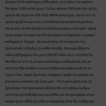
γίνομαι 0,3% καλύτερος κάθε μέρα, στο τέλος του χρόνου
θα είμαι 100% καλύτερος. Σε δύο χρόνια 200% και την τρίτη
χρονιά θα είμαι όχι 300 αλλά 400% καλύτερος. Αυτό στα 10
χρόνια (μαζί και με τους ανατοκισμούς) μπορεί να με κάνει
πάνω από 50.000 (πενήντα χιλιάδες) φορές καλύτερο! . Αρκεί
όμως αύριο το πρωί που θα ξυπνήσω να πληρώσω το μικρό
καθημερινό τίμημα. . Να αποκτήσω τη νοοτροπία της
προσωπικής εξέλιξης σε κάθε επίπεδο. Με μικρά βήματα
αλλά καθημερινά. Όχι γιατί ΠΡΕΠΕΙ αλλά γιατί το ΕΠΙΛΕΓΩ.
Να εθιστώ στο να γίνομαι καλύτερος καθημερινά. Και σε
αυτό που θα επιλέξω να ασχοληθώ επαγγελματικά να τα
δώσω ΟΛΑ. Χωρίς δεύτερες σκέψεις ή φόβο ότι μπορεί να
μην είναι ο σκοπός της ζωής μου. . Γιατί μόνο μέσα από τη
δράση και την προσωπική εξέλιξη θα καταφέρω να βρω
αυτό που με παθιάζει και έχω έρθει για να προσφέρω στον
κόσμο αυτό. Αλλά και πάλι αν περιμένω πότε θα το βρω για