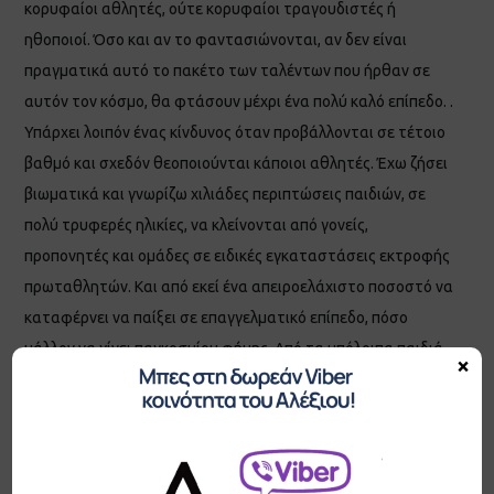
κορυφαίοι αθλητές, ούτε κορυφαίοι τραγουδιστές ή
ηθοποιοί. Όσο και αν το φαντασιώνονται, αν δεν είναι
πραγματικά αυτό το πακέτο των ταλέντων που ήρθαν σε
αυτόν τον κόσμο, θα φτάσουν μέχρι ένα πολύ καλό επίπεδο. .
Υπάρχει λοιπόν ένας κίνδυνος όταν προβάλλονται σε τέτοιο
βαθμό και σχεδόν θεοποιούνται κάποιοι αθλητές. Έχω ζήσει
βιωματικά και γνωρίζω χιλιάδες περιπτώσεις παιδιών, σε
πολύ τρυφερές ηλικίες, να κλείνονται από γονείς,
προπονητές και ομάδες σε ειδικές εγκαταστάσεις εκτροφής
πρωταθλητών. Και από εκεί ένα απειροελάχιστο ποσοστό να
καταφέρνει να παίξει σε επαγγελματικό επίπεδο, πόσο
μάλλον να γίνει παγκοσμίου φήμης. Από τα υπόλοιπα παιδιά,
×
η πλειοψηφία σχεδόν καταστρέφεται ψυχολογικά από αυτή
τη διαδικασία. . Είναι πολύ εύκολο να γράφουμε
διθυράμβους για κάποιους ανθρώπους, όχι μόνο αθλητές,
που καταφέρνουν θαυμαστές επιτυχίες. Και φυσικά πολλοί