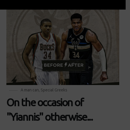
A man can
,
Special Greeks
On the occasion of
"Yiannis" otherwise...