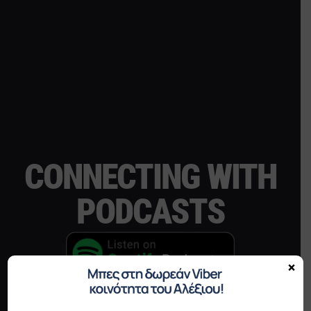
CONNECTING WITH
PODCASTS
×