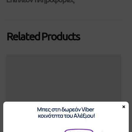
Related Products
Trebau
$
28.00
×