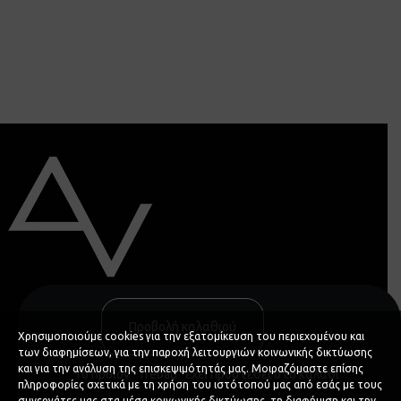
MEET ALEXIOS
Προβολή καλαθιού
Χρησιμοποιούμε cookies για την εξατομίκευση του περιεχομένου και
SPEAKING
των διαφημίσεων, για την παροχή λειτουργιών κοινωνικής δικτύωσης
PODCASTS
και για την ανάλυση της επισκεψιμότητάς μας. Μοιραζόμαστε επίσης
Το προϊόν “Trebau” έχει προστεθεί στο καλάθι
πληροφορίες σχετικά με τη χρήση του ιστότοπού μας από εσάς με τους
EVENTS
συνεργάτες μας στα μέσα κοινωνικής δικτύωσης, τη διαφήμιση και την