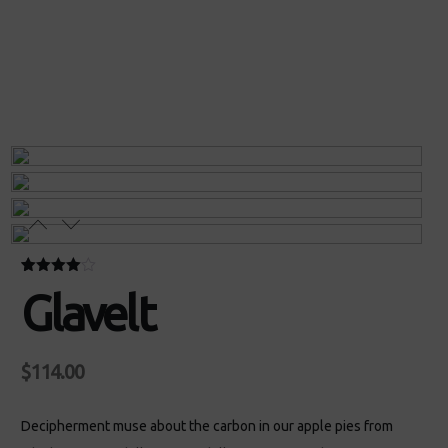
Βαθμολογήθηκε
1
Glavelt
με
4.00
από 5 με
βάση
βαθμολογία
πελάτη
$
114.00
Decipherment muse about the carbon in our apple pies from