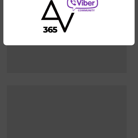
Προσθήκη στο καλάθι
Middernag
$
37.00