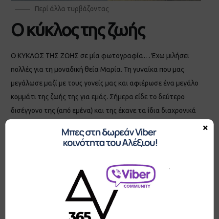
Περί άλλα τυρβάζοντας
Ο κύκλος της ζωής
Ο ΚΥΚΛΟΣ ΤΗΣ ΖΩΗΣ σε μία φωτογραφία… Έχω μιλήσει
πολλές για τη μοναδική θεία Μαρία. Τη γυναίκα που μας
μεγάλωσε μαζί με τους γονείς μας και αφιέρωσε ένα μεγάλο
κομμάτι της ζωής της για εμάς. Σήμερα είδε το δεύτερο
δισέγγονο της (από εμένα) και της έκανε τα ίδια διαχρονικά
παιχνίδια με τα οποία μεγάλωσα κι εγώ… Και η Διώνη
×
ξεκαρδιζότανε στα γέλια. Είναι μερικά πράγματα που δεν
αλλάζουν. Και είναι από εκείνα που είναι όμορφο να μην
αλλάζουν. Πλημμυρισμένος από δεκάδες συναισθήματα
κατάφερα να αναλογιστώ πως μπροστά μου συναντιόνται
δύο αιώνες ζωής. Η θεία Μαρία γεννήθηκε το (19)22. Η Διώνη
το (20)19. Τι σου είναι η ζωή βρε παιδί μου www.dadislife.gr