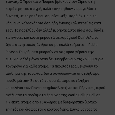
ταινίας: Ο Τιμόν και ο Πούμπα βρίσκουν τον Σίμπα στη
χειρότερη του στιγμή, αλλά τον βοηθούν να μεγαλώσει
δυνατά, με το ρητό που σημαίνει «έξω καρδιά»! Ποιο το
νόημα να χολοσκάς για όσα ήδη έγιναν; Καλυτερεύεις κάτι
έτσι; Το παρελθόν δεν αλλάζει, οπότε άστο πίσω σου, διώξε
τις έγνοιες και κοίτα μπροστά με χαμόγελο! Θα ήθελα να
ζήσω σαν φτωχός άνθρωπος με πολλά χρήματα. – Pablo
Picasso Τα χρήματα μπορούν να σας προσφέρουν την
ευτυχία, αλλά μόνον όταν δεν υπερβαίνουν τις 76.000 ευρώ
τον χρόνο για κάθε άτομο. Τα περισσότερα μειώνουν το
αίσθημα της ευτυχίας, διότι συνοδεύονται από πληθώρα
προβλημάτων. Σε αυτό το συμπέρασμα κατέληξαν
ψυχολόγοι των Πανεπιστημίων Βιρτζίνια και Πέρντιου, αφού
ανέλυσαν τα πορίσματα έρευνας της World Gallup Poll σε
1,7 εκατ. άτομα από 164 χώρες, με διαφορετικό βιοτικό
επίπεδο και διαφορετικό κόστος ζωής. Συγκρίνοντας τα