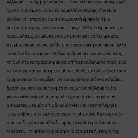
«Αλλαγή… καλό, μα δύσκολο… ξέρω τι πρέπει να κάνω, αλλά
πρέπει ν’ αντιμετωπίσω το παρελθόν». Όντως, δεν είναι
εύκολο να ξεπεράσεις μια τραυματική εμπειρία ή μια
κατάσταση χρόνων που σε κατέπνιγε. Αλλά δεν μπορείς να
προχωρήσεις, αν μείνεις σε αυτή. Μπορείς να λες ψέματα
ότι είσαι καλά και να κρύβεις την εσωτερική σου πίεση, αλλά
καλό δεν θα σου κάνει. Πολλοί άνθρωποι περνούν όλη τους
τη ζωή στο να τρέχουν μακριά απ’ τα προβλήματα τους, ενώ
αν κάτσεις και τα αντιμετωπίσεις, θα δεις ότι δεν είναι τόσο
τρομακτικά όσο νομίζεις. Αν τα αφήσεις και δεν αναλάβεις
δράση για όσα καίνε το «μέσα» σου, τα προβλήματα θα
γιγαντωθούν και οι ανασφάλειές σου θα καταντήσουν
ασήκωτες. Σταμάτα τις δικαιολογίες και καταπολέμησε
τους φόβους σου. Δεν γίνεται με τη μία, αλλά θα δεις σιγά –
σιγά τη ζωή σου να αλλάζει προς το καλύτερο. Χακούνα –
Ματάτα… τι υπέροχη φράση! Μία εξαιρετική στιγμή της