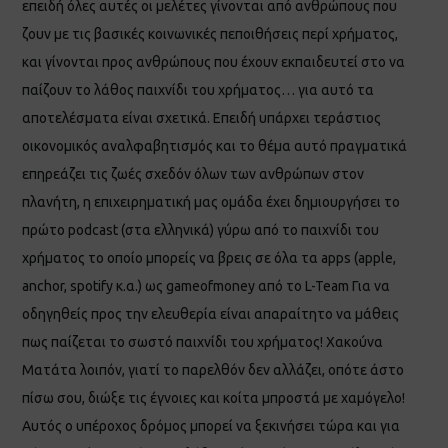
επειδή όλες αυτές οι μελέτες γίνονται από ανθρώπους που
ζουν με τις βασικές κοινωνικές πεποιθήσεις περί χρήματος,
και γίνονται προς ανθρώπους που έχουν εκπαιδευτεί στο να
παίζουν το λάθος παιχνίδι του χρήματος… για αυτό τα
αποτελέσματα είναι σχετικά. Επειδή υπάρχει τεράστιος
οικονομικός αναλφαβητισμός και το θέμα αυτό πραγματικά
επηρεάζει τις ζωές σχεδόν όλων των ανθρώπων στον
πλανήτη, η επιχειρηματική μας ομάδα έχει δημιουργήσει το
πρώτο podcast (στα ελληνικά) γύρω από το παιχνίδι του
χρήματος το οποίο μπορείς να βρεις σε όλα τα apps (apple,
anchor, spotify κ.α.) ως gameofmoney από το L-Team Για να
οδηγηθείς προς την ελευθερία είναι απαραίτητο να μάθεις
πως παίζεται το σωστό παιχνίδι του χρήματος! Χακούνα
Ματάτα λοιπόν, γιατί το παρελθόν δεν αλλάζει, οπότε άστο
πίσω σου, διώξε τις έγνοιες και κοίτα μπροστά με χαμόγελο!
Αυτός ο υπέροχος δρόμος μπορεί να ξεκινήσει τώρα και για