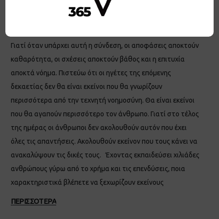
από περισσότερη πληροφορία. Έχει ανάγκη από
περισσότερη σύνδεση. Με τον εαυτό του. Με τις αξίες του.
Με τους ανθρώπους που αγαπά. Με τον σκοπό της ζωής του.
Γιατί όταν υπάρχει αυτή η σύνδεση, οι αποφάσεις αποκτούν
καθαρότητα, οι σχέσεις αποκτούν βάθος και η επιτυχία
αποκτά νόημα. Πιστεύω ότι οι ηγέτες της επόμενης
δεκαετίας δεν θα είναι εκείνοι που θα γνωρίζουν
περισσότερα από την τεχνητή νοημοσύνη. Θα είναι εκείνοι
που θα αγαπούν περισσότερο τον άνθρωπο. Γιατί στο τέλος
της ημέρας οι άνθρωποι δεν ακολουθούν αυτόν που έχει
όλες τις απαντήσεις. Ακολουθούν εκείνον που τους κάνει να
ανακαλύψουν τις δικές τους. Έχοντας εκπαιδεύσει χιλιάδες
ανθρώπους γύρω από το χρήμα και τις επενδύσεις, ποια
χαρακτηριστικά βλέπετε να ξεχωρίζουν εκείνους
ΠΕΡΙΣΣΟΤΕΡΑ