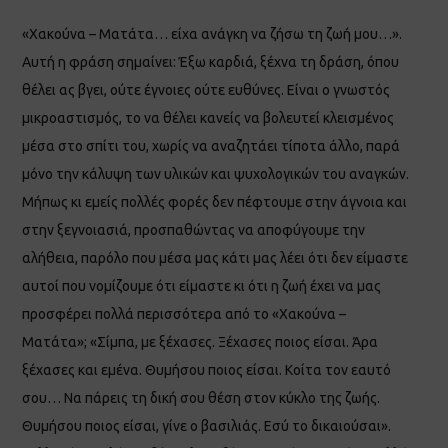
«Χακούνα – Ματάτα… είχα ανάγκη να ζήσω τη ζωή μου…»​.
Αυτή η φράση σημαίνει: Έξω καρδιά, ξέχνα τη δράση, όπου
θέλει ας βγει, ούτε έγνοιες ούτε ευθύνες. Είναι ο γνωστός
μικροαστισμός, το να θέλει κανείς να βολευτεί κλεισμένος
μέσα στο σπίτι του, χωρίς να αναζητάει τίποτα άλλο, παρά
μόνο την κάλυψη των υλικών και ψυχολογικών του αναγκών.
Μήπως κι εμείς πολλές φορές δεν πέφτουμε στην άγνοια και
στην ξεγνοιασιά, προσπαθώντας να αποφύγουμε την
αλήθεια, παρόλο που μέσα μας κάτι μας λέει ότι δεν είμαστε
αυτοί που νομίζουμε ότι είμαστε κι ότι η ζωή έχει να μας
προσφέρει πολλά περισσότερα από το «Χακούνα –
Ματάτα»; «Σίμπα, με ξέχασες. Ξέχασες ποιος είσαι. Άρα
ξέχασες και εμένα. Θυμήσου ποιος είσαι. Κοίτα τον εαυτό
σου… Να πάρεις τη δική σου θέση στον κύκλο της ζωής.
Θυμήσου ποιος είσαι, γίνε ο βασιλιάς. Εσύ το δικαιούσαι».