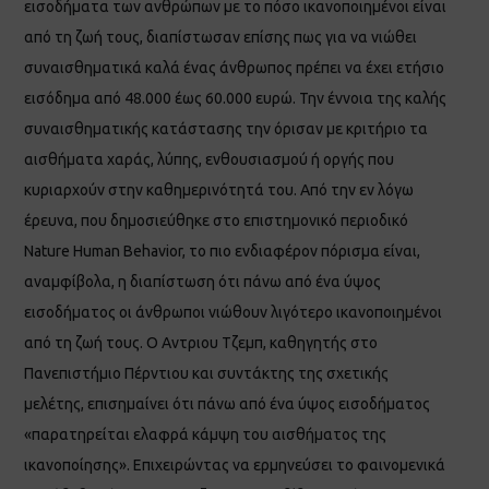
εισοδήματα των ανθρώπων με το πόσο ικανοποιημένοι είναι
από τη ζωή τους, διαπίστωσαν επίσης πως για να νιώθει
συναισθηματικά καλά ένας άνθρωπος πρέπει να έχει ετήσιο
εισόδημα από 48.000 έως 60.000 ευρώ. Την έννοια της καλής
συναισθηματικής κατάστασης την όρισαν με κριτήριο τα
αισθήματα χαράς, λύπης, ενθουσιασμού ή οργής που
κυριαρχούν στην καθημερινότητά του. Από την εν λόγω
έρευνα, που δημοσιεύθηκε στο επιστημονικό περιοδικό
Nature Human Behavior, το πιο ενδιαφέρον πόρισμα είναι,
αναμφίβολα, η διαπίστωση ότι πάνω από ένα ύψος
εισοδήματος οι άνθρωποι νιώθουν λιγότερο ικανοποιημένοι
από τη ζωή τους. Ο Αντριου Τζεμπ, καθηγητής στο
Πανεπιστήμιο Πέρντιου και συντάκτης της σχετικής
μελέτης, επισημαίνει ότι πάνω από ένα ύψος εισοδήματος
«παρατηρείται ελαφρά κάμψη του αισθήματος της
ικανοποίησης». Επιχειρώντας να ερμηνεύσει το φαινομενικά