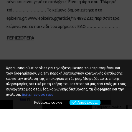
σένα και είναι γεμάτο εκπλήξεις! Είναι η ώρα σου. Τόλμησέ
το! …………………… Το κείμενο δημοσιεύτηκε στο
epixeiro.gr: www.epixeiro.gr/article/184892 Δες περισσότερα
κείμενα για το παιχνίδι του χρήματος ΕΔΩ ……………………
ΠΕΡΙΣΣΟΤΕΡΑ
Χρησιμοποιούμε cookies για την εξατομίκευση του περιεχομένου και
των διαφημίσεων, για την παροχή λειτουργιών κοινωνικής δικτύωσης
και για την ανάλυση της επισκεψιμότητάς μας. Μοιραζόμαστε επίσης
πληροφορίες σχετικά με τη χρήση του ιστότοπού μας από εσάς με τους
συνεργάτες μας στα μέσα κοινωνικής δικτύωσης, τη διαφήμιση και την
ανάλυση.
Δείτε περισσότερα
EL
Ρυθμίσεις cookie
Αποδέχομαι
Ρυθμίσεις cookie