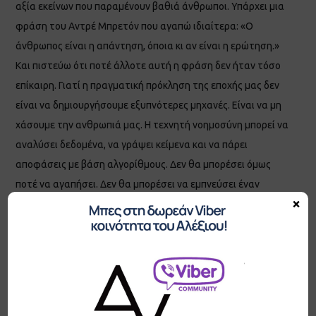
αξία εκείνων που παραμένουν βαθιά άνθρωποι. Υπάρχει μια
φράση του Αντρέ Μπρετόν που αγαπώ ιδιαίτερα: «Ο
άνθρωπος είναι η απάντηση, όποια κι αν είναι η ερώτηση.»
Και πιστεύω ότι ποτέ άλλοτε αυτή η φράση δεν ήταν τόσο
επίκαιρη. Γιατί η πραγματική πρόκληση της εποχής μας δεν
είναι να δημιουργήσουμε εξυπνότερες μηχανές. Είναι να μη
χάσουμε την ανθρωπιά μας. Η τεχνητή νοημοσύνη μπορεί να
αναλύσει δεδομένα, να γράψει κείμενα και να πάρει
αποφάσεις με βάση αλγορίθμους. Δεν θα μπορέσει όμως
ποτέ να αγαπήσει. Δεν θα μπορέσει να εμπνεύσει έναν
×
άνθρωπο να πιστέψει ξανά στον εαυτό του. Δεν θα
μπορέσει να προσφέρει ελπίδα, να συγχωρήσει, να
αγκαλιάσει έναν άνθρωπο που πονά ή να δημιουργήσει
εκείνο το ασφαλές περιβάλλον μέσα στο οποίο ένας
άνθρωπος τολμά να ανθίσει. Αυτός είναι και ο λόγος που
στο ΑποφασίΖΩ επιμένουμε ότι ο άνθρωπος δεν έχει ανάγκη