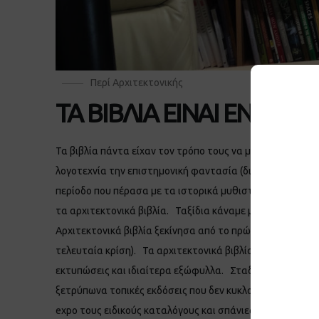
Περί Αρχιτεκτονικής
ΤΑ ΒΙΒΛΙΑ ΕΙΝΑΙ ΕΝΑ 
Τα βιβλία πάντα είχαν τον τρόπο τους να μου εξάπτουν τ
λογοτεχνία την επιστημονική φαντασία (διάβασα την τρι
περίοδο που πέρασα με τα ιστορικά μυθιστορήματα όταν 
τα αρχιτεκτονικά βιβλία. Ταξίδια κάναμε μπόλικα μέχρι 
Αρχιτεκτονικά βιβλία ξεκίνησα από το πρώτο έτος να αγ
τελευταία κρίση). Τα αρχιτεκτονικά βιβλία είναι σαγηνευ
εκτυπώσεις και ιδιαίτερα εξώφυλλα. Σταδιακά άρχιζα να 
ξετρύπωνα τοπικές εκδόσεις που δεν κυκλοφορούσαν αλλο
expo τους ειδικούς καταλόγους και σπάνιες εκδόσεις. Θυ