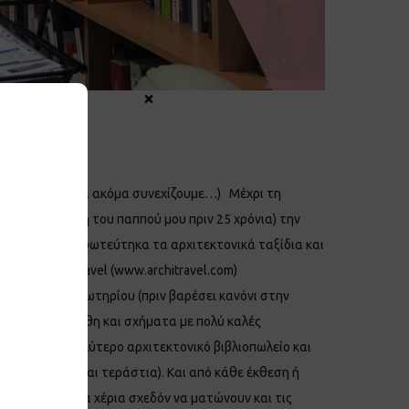
×
ΜΟ
ν αδερφό μου (και ακόμα συνεχίζουμε…) Μέχρι τη
τη βιβλιοθήκη του παππού μου πριν 25 χρόνια) την
ιτεκτονικής ερωτεύτηκα τα αρχιτεκτονικά ταξίδια και
οσμίως ArchiTravel (www.architravel.com)
ίο, τον Παπασωτηρίου (πριν βαρέσει κανόνι στην
ε περίεργα μεγέθη και σχήματα με πολύ καλές
 έβρισκα το καλύτερο αρχιτεκτονικό βιβλιοπωλείο και
η συλλογή είναι τεράστια). Και από κάθε έκθεση ή
δρόμους, με τα χέρια σχεδόν να ματώνουν και τις