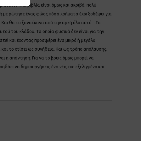
ιτεκτονικά βιβλία είναι όμως και ακριβά, πολύ
γμή με ρώτησε ένας φίλος πόσα χρήματα έχω ξοδέψει για
. Και θα το ξαναέκανα από την αρχή όλο αυτό. Τα
τού του κλάδου. Τα οποία φυσικά δεν είναι για την
στεί και έχοντας προσφέρει ένα μικρό ή μεγάλο
 και το χτίσει ως συνήθεια. Και ως τρόπο απόλαυσης,
αι η απάντηση. Για να το βρεις όμως μπορεί να
ηθάει να δημιουργήσεις ένα νέο, πιο εξελιγμένο και