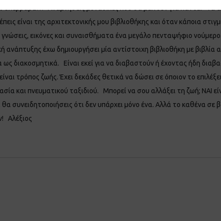
ω υπέρβαρα… Αναμνήσεις μοναδικές που θα μείνουν για πάντα. Τα αρχ
έπεις είναι της αρχιτεκτονικής μου βιβλιοθήκης και όταν κάποια στι
 γνώσεις, εικόνες και συναισθήματα ένα μεγάλο πενταψήφιο νούμερο
 ανάπτυξης έχω δημιουργήσει μία αντίστοιχη βιβλιοθήκη με βιβλία αυ
 ως διακοσμητικά. Είναι εκεί για να διαβαστούν ή έχοντας ήδη διαβα
ναι τρόπος ζωής. Έχει δεκάδες θετικά να δώσει σε όποιον το επιλέξει
ία και πνευματικού ταξιδιού. Μπορεί να σου αλλάξει τη ζωή; ΝΑΙ είν
θα συνειδητοποιήσεις ότι δεν υπάρχει μόνο ένα. Αλλά το καθένα σε βο
ν! Αλέξιος