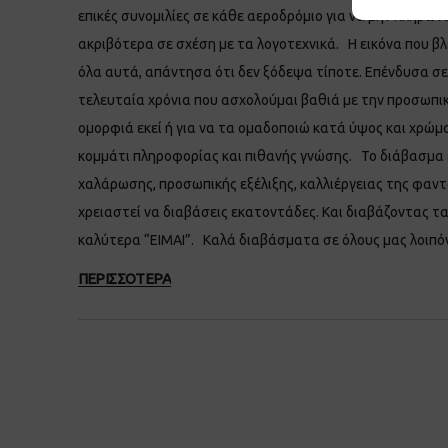
επικές συνομιλίες σε κάθε αεροδρόμιο για να μην πληρών
ακριβότερα σε σχέση με τα λογοτεχνικά. Η εικόνα που βλ
όλα αυτά, απάντησα ότι δεν ξόδεψα τίποτε. Επένδυσα σε
τελευταία χρόνια που ασχολούμαι βαθιά με την προσωπική
ομορφιά εκεί ή για να τα ομαδοποιώ κατά ύψος και χρώμα
κομμάτι πληροφορίας και πιθανής γνώσης. Το διάβασμα εί
χαλάρωσης, προσωπικής εξέλιξης, καλλιέργειας της φαντασ
χρειαστεί να διαβάσεις εκατοντάδες. Και διαβάζοντας τα 
καλύτερα “ΕΙΜΑΙ”. Καλά διαβάσματα σε όλους μας λοιπό
ΠΕΡΙΣΣΟΤΕΡΑ