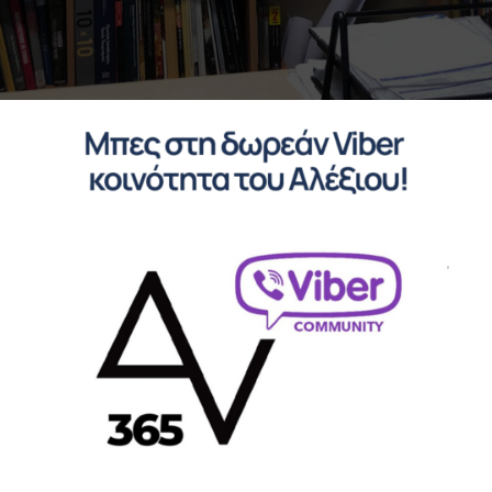
ΑΝΟΙΧΤΟ ΠΑΡΑΘΥΡΟ ΣΤΟΝ ΚΟΣ
η φαντασία. Από τα κόμιξ και τις συλλογές που κάναμε μικροί με το
λογία του άρχοντα των δαχτυλιδιών από μία παλιά έκδοση που βρήκα σ
γνώρισα τα βιβλία του Μίκα Βάλταρι Και μετέπειτα ως φοιτητής Αρχ
που δημιουργήσαμε και το καινοτόμο και κορυφαίο στο είδος του παγκ
οράζω περνώντας ώρες στο τότε μεγαλύτερο στο είδος του βιβλιοπωλε
τικά γιατί έχουν μέσα εντυπωσιακές εικόνες, τα περισσότερα είναι σ
χτίζω την αρχιτεκτονική μου βιβλιοθήκη. Σε κάθε ταξίδι που πήγαινα
ύ. Μάζευα ειδικούς χάρτες μοντέρνας αρχιτεκτονικής από κάθε πόλη (
μάμαι να κουβαλώ τσάντες με βιβλία από κάθε πόλη του κόσμου στους 