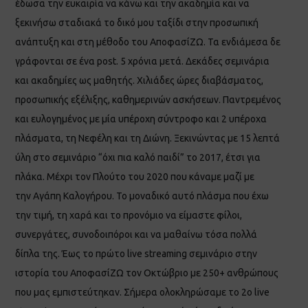
έδωσα την ευκαιρία να κάνω και την ακαδημία και να
ξεκινήσω σταδιακά το δικό μου ταξίδι στην προσωπική
ανάπτυξη και στη μέθοδο του ΑποφασίΖΩ. Τα ενδιάμεσα δε
γράφονται σε ένα post. 5 χρόνια μετά. Δεκάδες σεμινάρια
και ακαδημίες ως μαθητής. Χιλιάδες ώρες διαβάσματος,
προσωπικής εξέλιξης, καθημερινών ασκήσεων. Παντρεμένος
και ευλογημένος με μία υπέροχη σύντροφο και 2 υπέροχα
πλάσματα, τη Νεφέλη και τη Διώνη. Ξεκινώντας με 15 λεπτά
ύλη στο σεμινάριο “όχι πια καλό παιδί” το 2017, έτσι για
πλάκα. Μέχρι τον Πλούτο του 2020 που κάναμε μαζί με
την Αγάπη Καλογήρου. Το μοναδικό αυτό πλάσμα που έχω
την τιμή, τη χαρά και το προνόμιο να είμαστε φίλοι,
συνεργάτες, συνοδοιπόροι και να μαθαίνω τόσα πολλά
δίπλα της. Έως το πρώτο live streaming σεμινάριο στην
ιστορία του ΑποφασίΖΩ τον Οκτώβριο με 250+ ανθρώπους
που μας εμπιστεύτηκαν. Σήμερα ολοκληρώσαμε το 2ο live