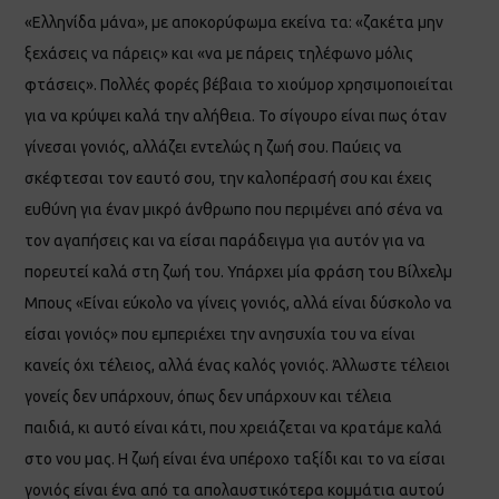
«Ελληνίδα μάνα», με αποκορύφωμα εκείνα τα: «ζακέτα μην
ξεχάσεις να πάρεις» και «να με πάρεις τηλέφωνο μόλις
φτάσεις». Πολλές φορές βέβαια το χιούμορ χρησιμοποιείται
για να κρύψει καλά την αλήθεια. Το σίγουρο είναι πως όταν
γίνεσαι γονιός, αλλάζει εντελώς η ζωή σου. Παύεις να
σκέφτεσαι τον εαυτό σου, την καλοπέρασή σου και έχεις
ευθύνη για έναν μικρό άνθρωπο που περιμένει από σένα να
τον αγαπήσεις και να είσαι παράδειγμα για αυτόν για να
πορευτεί καλά στη ζωή του. Υπάρχει μία φράση του Βίλχελμ
Μπους «Είναι εύκολο να γίνεις γονιός, αλλά είναι δύσκολο να
είσαι γονιός» που εμπεριέχει την ανησυχία του να είναι
κανείς όχι τέλειος, αλλά ένας καλός γονιός. Άλλωστε τέλειοι
γονείς δεν υπάρχουν, όπως δεν υπάρχουν και τέλεια
παιδιά, κι αυτό είναι κάτι, που χρειάζεται να κρατάμε καλά
στο νου μας. Η ζωή είναι ένα υπέροχο ταξίδι και το να είσαι
γονιός είναι ένα από τα απολαυστικότερα κομμάτια αυτού