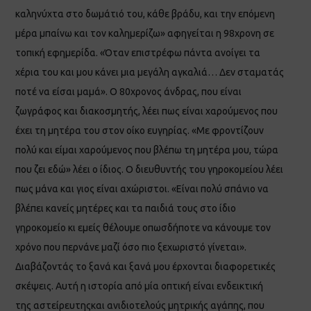
καληνύχτα στο δωμάτιό του, κάθε βράδυ, και την επόμενη
μέρα μπαίνω και τον καλημερίζω» αφηγείται η 98χρονη σε
τοπική εφημερίδα. «Όταν επιστρέφω πάντα ανοίγει τα
χέρια του και μου κάνει μια μεγάλη αγκαλιά… Δεν σταματάς
ποτέ να είσαι μαμά». Ο 80χρονος άνδρας, που είναι
ζωγράφος και διακοσμητής, λέει πως είναι χαρούμενος που
έχει τη μητέρα του στον οίκο ευγηρίας. «Με φροντίζουν
πολύ και είμαι χαρούμενος που βλέπω τη μητέρα μου, τώρα
που ζει εδώ» λέει ο ίδιος. Ο διευθυντής του γηροκομείου λέει
πως μάνα και γιος είναι αχώριστοι. «Είναι πολύ σπάνιο να
βλέπει κανείς μητέρες και τα παιδιά τους στο ίδιο
γηροκομείο κι εμείς θέλουμε οπωσδήποτε να κάνουμε τον
χρόνο που περνάνε μαζί όσο πιο ξεχωριστό γίνεται».
Διαβάζοντάς το ξανά και ξανά μου έρχονται διαφορετικές
σκέψεις. Αυτή η ιστορία από μία οπτική είναι ενδεικτική
της αστείρευτηςκαι ανιδιοτελούς μητρικής αγάπης, που