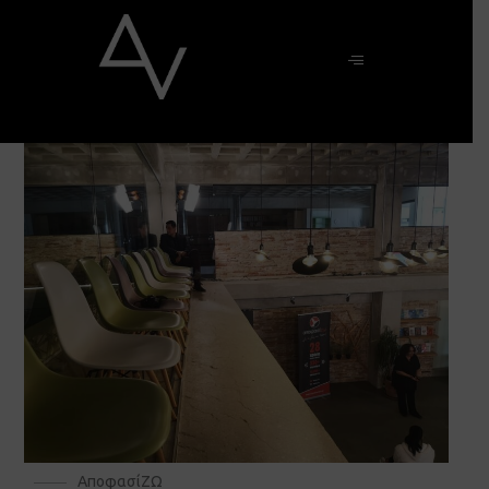
ΑποφασίΖΩ