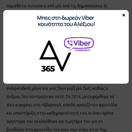
παραθέτω αυτούσια από μία από τις δημοσιεύσεις (η
×
πηγή εδώ) Λένε πως η αγάπη της μητέρας για τα παιδιά της,
και ειδικά η έγνοια της γι’ αυτά, δεν αλλάζει όσα χρόνια κι αν
περάσουν, ακόμα κι όταν αυτά έχουν πια ανοίξει τα φτερά
τους και, θεωρητικά, είναι περισσότερο σε θέση να
φροντίσουν εκείνα τους γονείς τους παρά το αντίθετο. Η
98χρονη Άντα Κίτινγκ πάντως, μια ανάσα πριν κλείσει έναν
αιώνα ζωής, μετακόμισε σε οίκο ευγηρίας, όχι για να δεχθεί η
ίδια φροντίδα αλλά για να φροντίσει τον 80χρονο γιο της, ο
οποίος ζούσε ήδη εκεί. Όπως εξηγεί η εφημερίδα
Independent, μάνα και γιος ζουν μαζί μια ζωή, καθώς ο
άνδρας δεν παντρεύτηκε ποτέ. Το 2016, μεταφέρθηκε σε
οίκο ευγηρίας στο Λίβερπουλ, επειδή χρειαζόταν φροντίδα
και υποστήριξη στην καθημερινότητά του, κι έναν χρόνο
αργότερα τον ακολούθησε και η μητέρα του για να
βοηθήσει στη φροντίδα του γιου της! «Λέω στον Τομ