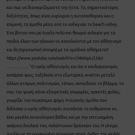
και πως να διαχειριζόμαστε την ήττα. Τις σημαντικότερες
δεξιότητες, όπως είναι κυρίαρχα η αυτοπειθαρχία και η
επιμονή, τα έμαθα μέσα από το volley και το beach volley.
Ένα βίντεο που με άγγιξε πολύ και θεωρώ ευλογία για τα
παιδιά όλων των ηλικιών να ασχολούνται με τον αθλητισμό
και δη (προσωπική άποψη) με τα ομαδικά αθλήματα!!
https://www.youtube.com/watch?v=CNNAqAJ256U
……………. “Ο υγιής αθλητισμός και όχι ο χουλιγκανισμός
εκπέμπει φως, ταξιδεύει στο εξωτερικό, κινείται μεταξύ
άλλων ατόμων, πολιτισμών, τόπων, εκπαιδεύει το βλέμμα, το
νου, την ψυχή, κάνει εξαιρετικές γνωριμίες, αρκετές φιλίες,
γνωρίζει την παγκόσμια φήμη. Η ευγενής άμιλλα που
διδάσκει ο υγιής αθλητισμός συνοδεύει το ανθρώπινο ον,
έχει μεγάλο εννοιολογικό βάθος και με την επιτυχημένη,
ακέραιη δουλειά του, πολύπτυχων δράσεών του. Η γόνιμη
άμιλλα με τη μορφωμένη σύγχρονη γενιά, άνθος της φυλής,