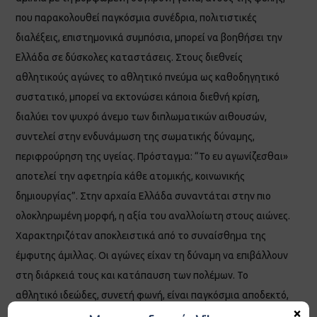
που παρακολουθεί παγκόσμια συνέδρια, πολιτιστικές
διαλέξεις, επιστημονικά συμπόσια, μπορεί να βοηθήσει την
Ελλάδα σε δύσκολες καταστάσεις. Στους διεθνείς
αθλητικούς αγώνες το αθλητικό πνεύμα ως καθοδηγητικό
συστατικό, μπορεί να εκτονώσει κάποια διεθνή κρίση,
διαλύει τον ψυχρό άνεμο των διπλωματικών αιθουσών,
συντελεί στην ενδυνάμωση της σωματικής δύναμης,
περιφρούρηση της υγείας. Πρόσταγμα: “Το ευ αγωνίζεσθαι»
αποτελεί την αφετηρία κάθε ατομικής, κοινωνικής
δημιουργίας”. Στην αρχαία Ελλάδα συναντάται στην πιο
ολοκληρωμένη μορφή, η αξία του αναλλοίωτη στους αιώνες.
Χαρακτηριζόταν αποκλειστικά από το συναίσθημα της
έμφυτης άμιλλας. Οι αγώνες είχαν τη δύναμη να επιβάλλουν
στη διάρκειά τους και κατάπαυση των πολέμων. Το
αθλητικό ιδεώδες, συνετή φωνή, είναι παγκόσμια αποδεκτό,
×
εκφράζεται με τους πέντε κύκλους που συμβολίζουν τις