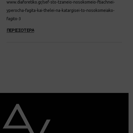
www.diaforetiko.gr/sef-sto-tzaneio-nosokomeio-ftiachnei-
yperocha-fagita-kai-thelei-na-katargisei-to-nosokomeiako-
fagito-3
ΠΕΡΙΣΣΟΤΕΡΑ