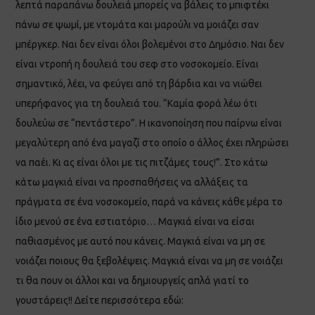
λεπτά παραπάνω δουλειά μπορείς να βάλεις το μπιφτέκι
πάνω σε ψωμί, με ντομάτα και μαρούλι να μοιάζει σαν
μπέργκερ. Ναι δεν είναι όλοι βολεμένοι στο Δημόσιο. Ναι δεν
είναι ντροπή η δουλειά του σεφ στο νοσοκομείο. Είναι
σημαντικό, λέει, να φεύγει από τη βάρδια και να νιώθει
υπερήφανος για τη δουλειά του. “Καμία φορά λέω ότι
δουλεύω σε “πεντάστερο”. Η ικανοποίηση που παίρνω είναι
μεγαλύτερη από ένα μαγαζί στο οποίο ο άλλος έχει πληρώσει
να παέι. Κι ας είναι όλοι με τις πιτζάμες τους!”. Στο κάτω
κάτω μαγκιά είναι να προσπαθήσεις να αλλάξεις τα
πράγματα σε ένα νοσοκομείο, παρά να κάνεις κάθε μέρα το
ίδιο μενού σε ένα εστιατόριο… Μαγκιά είναι να είσαι
παθιασμένος με αυτό που κάνεις. Μαγκιά είναι να μη σε
νοιάζει ποιους θα ξεβολέψεις. Μαγκιά είναι να μη σε νοιάζει
τι θα πουν οι άλλοι και να δημιουργείς απλά γιατί το
γουστάρεις!! Δείτε περισσότερα εδώ: