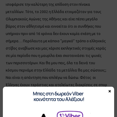
ισοφάρισε την καλύτερη της επίδοση στον πίνακα
μεταλλίων. Τότε, το 2002 η Ελλάδα ετοιμαζόταν για τους
Ολυμπιακούς Αγώνες της Αθήνας και είχε πέσει μεγάλο
βάρος στον αθλητισμό και εννοείται ότι οι συνθήκες που
υπήρχαν πριν από 16 χρόνια δεν έχουν καμία σχέση με το
σήμερα… Παρόλαυτα με κάποιο “μαγικό” τρόπο ο ελληνικός
στίβος αναβίωσε και μας χάρισε εκπληκτικές στιγμές χαράς
σε μία περίοδο που η μαυρίλα έχει σκοτεινιάσει τις ψυχές
των περισσοτέρων. Και θα μου πεις, όλα τα δεινά του
κόσμου περνάμε στην Ελλάδα τα μετάλλια θα μας σώσουν;;;
Ναι είναι η απάντηση που επιλέγω να δώσω. Φέτος οι
Έλληνες έχουν τεράστιες και ατελείωτες διακρίσεις σε σπορ
×
που ελάχιστοι παρακολουθούν, σε κολύμβηση, κωπηλασία,
τένις, beach handball, beach volley και πολλά ακόμα
“άγνωστα” στο ευρύ κοινό αθλήματα. Έχοντας προσωπικά
βιώματα και γνώση από το beach volley όπου το ανερχόμενο