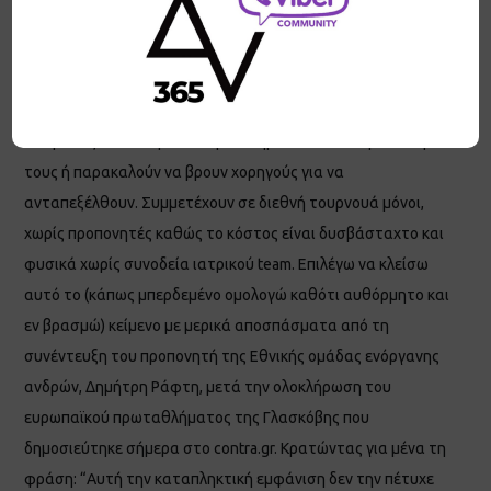
δίδυμο Μαναβή – Τσοπούλου έφερε ένα μετάλλιο σε διεθνές
τουρνουά μετά από πολλά χρόνια, μπορώ να πω ότι
πραγματικά οι αθλητές τα δίνουν όλα, με ελάχιστη έως
μηδενική οικονομική ή όποια στήριξη από τις ομοσπονδίες ή
το κράτος και οι περισσότεροι πληρώνουν από την τσέπη
τους ή παρακαλούν να βρουν χορηγούς για να
ανταπεξέλθουν. Συμμετέχουν σε διεθνή τουρνουά μόνοι,
χωρίς προπονητές καθώς το κόστος είναι δυσβάσταχτο και
φυσικά χωρίς συνοδεία ιατρικού team. Επιλέγω να κλείσω
αυτό το (κάπως μπερδεμένο ομολογώ καθότι αυθόρμητο και
εν βρασμώ) κείμενο με μερικά αποσπάσματα από τη
συνέντευξη του προπονητή της Εθνικής ομάδας ενόργανης
ανδρών, Δημήτρη Ράφτη, μετά την ολοκλήρωση του
ευρωπαϊκού πρωταθλήματος της Γλασκόβης που
δημοσιεύτηκε σήμερα στο contra.gr. Κρατώντας για μένα τη
φράση: “Αυτή την καταπληκτική εμφάνιση δεν την πέτυχε