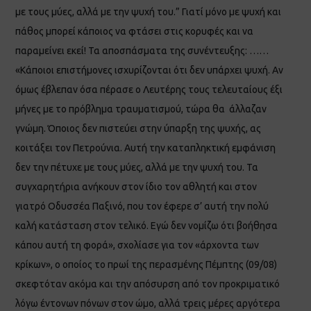
με τους μύες, αλλά με την ψυχή του.” Γιατί μόνο με ψυχή και
πάθος μπορεί κάποιος να φτάσει στις κορυφές και να
παραμείνει εκεί! Τα αποσπάσματα της συνέντευξης: ……
«Κάποιοι επιστήμονες ισχυρίζονται ότι δεν υπάρχει ψυχή. Αν
όμως έβλεπαν όσα πέρασε ο Λευτέρης τους τελευταίους έξι
μήνες με το πρόβλημα τραυματισμού, τώρα θα άλλαζαν
γνώμη. Όποιος δεν πιστεύει στην ύπαρξη της ψυχής, ας
κοιτάξει τον Πετρούνια. Αυτή την καταπληκτική εμφάνιση
δεν την πέτυχε με τους μύες, αλλά με την ψυχή του. Τα
συγχαρητήρια ανήκουν στον ίδιο τον αθλητή και στον
γιατρό Οδυσσέα Παξινό, που τον έφερε σ’ αυτή την πολύ
καλή κατάσταση στον τελικό. Εγώ δεν νομίζω ότι βοήθησα
κάπου αυτή τη φορά», σχολίασε για τον «άρχοντα των
κρίκων», ο οποίος το πρωί της περασμένης Πέμπτης (09/08)
σκεφτόταν ακόμα και την απόσυρση από τον προκριματικό
λόγω έντονων πόνων στον ώμο, αλλά τρεις μέρες αργότερα