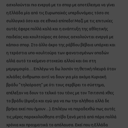
ασχολούνται πιο ενεργά με το σπορ με αποτέλεσμα να γίνει
η Ελλάδα μία από τις Ευρωπαϊκές υπερδυνάμεις τόσο σε
συλλογικό όσο και σε εθνικό επίπεδο! Μαζί με τις επιτυχίες
αυτές έφερε πολλά καλά και η ανάπτυξη της αθλητικής
παιδείας και κουλτούρας σε όσους ασχολούνται ενεργά με
κάποιο σπορ. Στο άλλο άκρο της ράβδου βέβαια υπάρχει και
η τεράστια υπο-κουλτούρα των φανατισμένων οπαδών
αλλά αυτό το κείμενο στοχεύει αλλού και όχι στη
μεμψιμοιρία… Επιλέγω να δω λοιπόν τη θετική πλευρά όταν
χιλιάδες άνθρωποι αντί να δουν για μία ακόμα Κυριακή
βράδυ “τηλεόραση” με ότι τους σερβίρει το σύστημα,
επέλεξαν να δουν το τελικό του τένις με τον Τσιτσιπά χθες
το βράδυ (έψαξα και εγώ για να πω την αλήθεια αλλά δε
βρήκα εκεί που ήμουν…). Επιλέγω να παραδεχθώ πως αυτές
τις μέρες παρακολούθησα στίβο ξανά μετά από πάρα πολλά
χρόνια και πραγματικά το απόλαυσα. Εκεί που η Ελλάδα