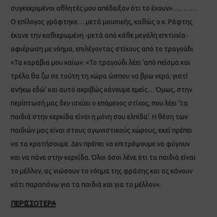
συγκεκριμένοι αθλητές μου απέδειξαν ότι το έχουν»….. ……
Ο επίλογος γράφτηκε… μετά μουσικής, καθώς ο κ. Ράφτης
έκανε την καθιερωμένη -μετά από κάθε μεγάλη επιτυχία-
αφιέρωση με νόημα, επιλέγοντας στίχους από το τραγούδι
«Τα καράβια μου καίω»: «Το τραγούδι λέει ‘από πείσμα και
τρέλα θα ζω σε τούτη τη χώρα ώσπου να βρω νερό, γιατί
ανήκω εδώ’ και αυτό ακριβώς κάνουμε εμείς… Όμως, στην
περίπτωσή μας δεν ισχύει ο επόμενος στίχος, που λέει ‘τα
παιδιά στην κερκίδα είναι η μόνη σου ελπίδα’. Η θέση των
παιδιών μας είναι στους αγωνιστικούς χώρους, εκεί πρέπει
να τα κρατήσουμε. Δεν πρέπει να επιτρέψουμε να φύγουν
και να πάνε στην κερκίδα. Όλοι όσοι λένε ότι τα παιδιά είναι
το μέλλον, ας νιώσουν το νόημα της φράσης και ας κάνουν
κάτι παραπάνω για τα παιδιά και για το μέλλον».
ΠΕΡΙΣΣΟΤΕΡΑ