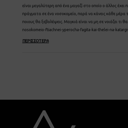
είναι μεγαλύτερη από ένα μαγαζί στο οποίο ο άλλος έχει π
πράγματα σε ένα νοσοκομείο, παρά να κάνεις κάθε μέρα το
ποιους θα ξεβολέψεις. Μαγκιά είναι να μη σε νοιάζει τι θα
nosokomeio-ftiachnei-yperocha-fagita-kai-thelei-na-katarg
ΠΕΡΙΣΣΟΤΕΡΑ