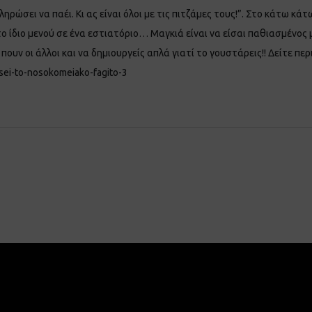
ληρώσει να παέι. Κι ας είναι όλοι με τις πιτζάμες τους!”. Στο κάτω κά
 ίδιο μενού σε ένα εστιατόριο… Μαγκιά είναι να είσαι παθιασμένος με
 πουν οι άλλοι και να δημιουργείς απλά γιατί το γουστάρεις!! Δείτε πε
isei-to-nosokomeiako-fagito-3