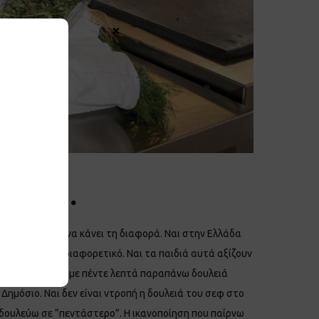
×
αγητό”…
ρωπος μπορεί να κάνει τη διαφορά. Ναι στην Ελλάδα
να κάνω κάτι διαφορετικό. Ναι τα παιδιά αυτά αξίζουν
 να αλλάξει. Ναι με πέντε λεπτά παραπάνω δουλειά
 Δημόσιο. Ναι δεν είναι ντροπή η δουλειά του σεφ στο
τι δουλεύω σε “πεντάστερο”. Η ικανοποίηση που παίρνω