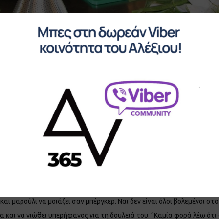
αταργήσει το “νοσοκομειακό φ
τά και θέλει να καταργήσει το “νοσοκομειακό φαγητό”. Ναι ένας άνθ
ώπους μου. Ναι σε ένα ελληνικό νοσοκομείο μπορώ να βρω τρόπο και 
οια “νοσοκομειακό φαγητό” είναι μία συλλογική πεποίθηση που μπορεί
αι μαρούλι να μοιάζει σαν μπέργκερ. Ναι δεν είναι όλοι βολεμένοι στο
δια και να νιώθει υπερήφανος για τη δουλειά του. “Καμία φορά λέω ό