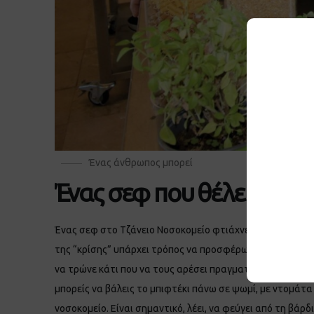
Ένας άνθρωπος μπορεί
Ένας σεφ που θέλει να κ
Ένας σεφ στο Τζάνειο Νοσοκομείο φτιάχνει υπέροχα φαγη
της “κρίσης” υπάρχει τρόπος να προσφέρω στους συνανθρ
να τρώνε κάτι που να τους αρέσει πραγματικά. Ναι η ένν
μπορείς να βάλεις το μπιφτέκι πάνω σε ψωμί, με ντομάτα κ
νοσοκομείο. Είναι σημαντικό, λέει, να φεύγει από τη βάρ