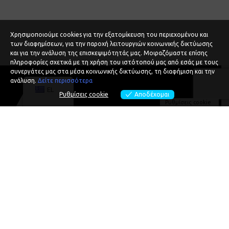
Χρησιμοποιούμε cookies για την εξατομίκευση του περιεχομένου και
των διαφημίσεων, για την παροχή λειτουργιών κοινωνικής δικτύωσης
και για την ανάλυση της επισκεψιμότητάς μας. Μοιραζόμαστε επίσης
πληροφορίες σχετικά με τη χρήση του ιστότοπού μας από εσάς με τους
συνεργάτες μας στα μέσα κοινωνικής δικτύωσης, τη διαφήμιση και την
ανάλυση.
Δείτε περισσότερα
EL
Ρυθμίσεις cookie
Αποδέχομαι
Ρυθμίσεις cookie
MEET ALEXIOS
SPEAKING
PODCASTS
EVENTS