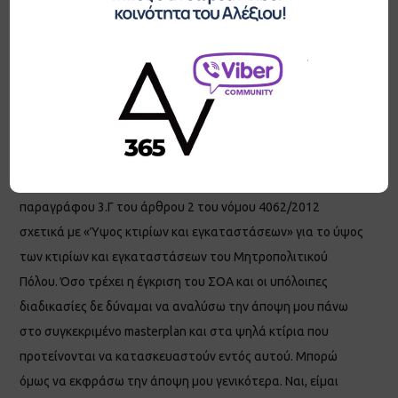
κοινωνική συγκυρία, όπου τα πάντα στο μεταξύ
ξεπουλιούνται για ένα κομμάτι ψωμί (αν και για την
περίπτωση του Ελληνικού η αλήθεια είναι κάπου στη μέση
ως προς το τίμημα), να έχει φτάσει η ώρα να δούμε σοβαρά
και το ζήτημα των ψηλών κτιρίων. Είχα την τύχη να
συμμετέχω, μαζί με την εταιρία μας Vaco Group, στην ομάδα
μελέτης αυτού του μεγαλόπνοου σχεδίου και πιο
συγκεκριμένα στην θεωρητική τεκμηρίωση της
παραγράφου 3.Γ του άρθρου 2 του νόμου 4062/2012
σχετικά με «Ύψος κτιρίων και εγκαταστάσεων» για το ύψος
των κτιρίων και εγκαταστάσεων του Μητροπολιτικού
Πόλου. Όσο τρέχει η έγκριση του ΣΟΑ και οι υπόλοιπες
διαδικασίες δε δύναμαι να αναλύσω την άποψη μου πάνω
στο συγκεκριμένο masterplan και στα ψηλά κτίρια που
προτείνονται να κατασκευαστούν εντός αυτού. Μπορώ
όμως να εκφράσω την άποψη μου γενικότερα. Ναι, είμαι