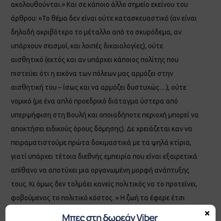
ακολουθούνται.» Και σε κάποιο άλλο σημείο εκείνου του
άρθρου: «Το θέμα δεν είναι ούτε κατασκευαστικό (αν είναι
δηλαδή ακριβότερο το μέταλλο από το σκυρόδεμα, αν
υπάρχουν σεισμοί, και λοιπές δικαιολογίες), ούτε
αισθητικό (εκτός και αν υπάρχει κάποιος πολίτης που
πιστεύει ότι η εικόνα των πόλεων μας αρμόζει στην
αισθητική του – ίσως και να αρμόζει δυστυχώς…), ούτε
νομικό (με ένα απλό προεδρικό διάταγμα ύστερα από
υπερψήφιση στη Βουλή και οποιαδήποτε περιοχή μπορεί να
αποκτήσει ειδικούς όρους δόμησης). Δε χρειάζεται καν να
πειραματιστούμε πρώτα δοκιμαστικά με τα ψηλά κτίρια,
γιατί υπάρχει τέτοια διεθνής εμπειρία που είναι εξαιρετικά
απίθανο να αποτύχει μια οργανωμένη μορφή ανάπτυξης
τους. Κι όμως δεν τολμάει κανείς πολιτικός να το προτείνει,
φοβούμενος το πολιτικό κόστος. » Η ζωή τα έφερε έτσι
×
ώστε μέσα σε μία κακή για την Ελλάδα οικονομική και