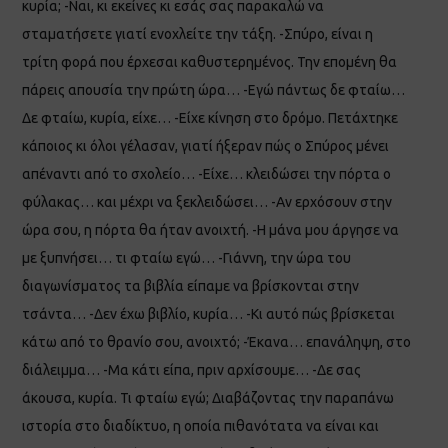
κυρία; -Ναι, κι εκείνες κι εσάς σας παρακαλώ να
σταματήσετε γιατί ενοχλείτε την τάξη. -Σπύρο, είναι η
τρίτη φορά που έρχεσαι καθυστερημένος. Την επομένη θα
πάρεις απουσία την πρώτη ώρα… -Εγώ πάντως δε φταίω…
Δε φταίω, κυρία, είχε… -Είχε κίνηση στο δρόμο. Πετάχτηκε
κάποιος κι όλοι γέλασαν, γιατί ήξεραν πώς ο Σπύρος μένει
απέναντι από το σχολείο… -Είχε… κλειδώσει την πόρτα ο
φύλακας… και μέχρι να ξεκλειδώσει… -Αν ερχόσουν στην
ώρα σου, η πόρτα θα ήταν ανοιχτή. -Η μάνα μου άργησε να
με ξυπνήσει… τι φταίω εγώ… -Γιάννη, την ώρα του
διαγωνίσματος τα βιβλία είπαμε να βρίσκονται στην
τσάντα… -Δεν έχω βιβλίο, κυρία… -Κι αυτό πώς βρίσκεται
κάτω από το θρανίο σου, ανοιχτό; -Έκανα… επανάληψη, στο
διάλειμμα… -Μα κάτι είπα, πριν αρχίσουμε… -Δε σας
άκουσα, κυρία. Τι φταίω εγώ; Διαβάζοντας την παραπάνω
ιστορία στο διαδίκτυο, η οποία πιθανότατα να είναι και