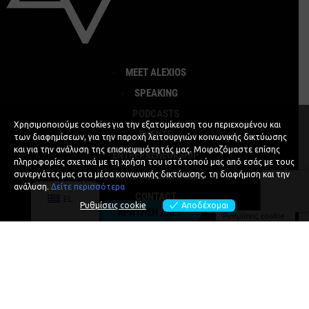
MEET ALEXIOS
SPEAKING
PODCASTS
Χρησιμοποιούμε cookies για την εξατομίκευση του περιεχομένου και
EVENTS
των διαφημίσεων, για την παροχή λειτουργιών κοινωνικής δικτύωσης
και για την ανάλυση της επισκεψιμότητάς μας. Μοιραζόμαστε επίσης
ENTREPRENEURSHIP
πληροφορίες σχετικά με τη χρήση του ιστότοπού μας από εσάς με τους
ΚΟΙΝΩΝΙΚΕΣ ΔΡΑΣΕΙΣ
συνεργάτες μας στα μέσα κοινωνικής δικτύωσης, τη διαφήμιση και την
ανάλυση.
Δείτε περισσότερα
CONTACT
EL
Ρυθμίσεις cookie
Αποδέχομαι
ΚΡΑΤΗΣΗ ΑΛΕΞ
Ρυθμίσεις cookie
Privacy Policy
Cookie Policy
♥
Designed and Developed with
by