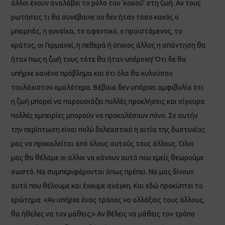
άλλοι έχουν αναλάβει το ρόλο του ‘κακού’ στη ζωή. Αν τους
ρωτήσεις τι θα συνέβαινε αν δεν ήταν τόσο κακός ο
μπαμπάς, η γυναίκα, το αφεντικό, ο προϊστάμενος, το
κράτος, οι Γερμανοί, η πεθερά ή όποιος άλλος η απάντηση θα
ήταν πως η ζωή τους τότε θα ήταν υπέροχη! Ότι δε θα
υπήρχε κανένα πρόβλημα και ότι όλα θα κυλούσαν
τουλάχιστον ομαλότερα. Βέβαια δεν υπάρχει αμφιβολία ότι
η ζωή μπορεί να παρουσιάζει πολλές προκλήσεις και σίγουρα
πολλές εμπειρίες μπορούν να προκαλέσουν πόνο. Σε αυτήν
την περίπτωση είναι πολύ δελεαστικό η αιτία της δυστυχίας
μας να προκαλείται από όλους αυτούς τους άλλους. Όλοι
μας θα θέλαμε οι άλλοι να κάνουν αυτό που εμείς θεωρούμε
σωστό. Να συμπεριφέρονται όπως πρέπει. Να μας δίνουν
αυτό που θέλουμε και έχουμε ανάγκη. Και εδώ προκύπτει το
ερώτημα: «Αν υπήρχε ένας τρόπος να αλλάξεις τους άλλους,
θα ήθελες να τον μάθεις;» Αν θέλεις να μάθεις τον τρόπο