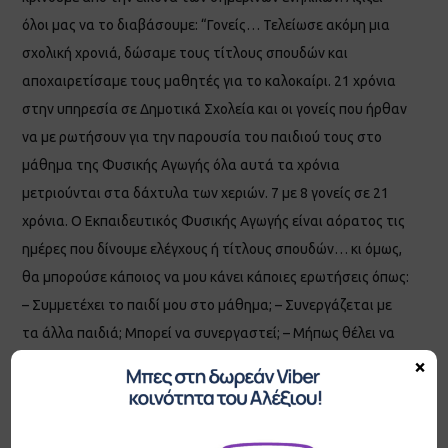
όλοι μας να το διαβάσουμε: “Γονείς… Τελείωσε ακόμη μια
σχολική χρονιά, δώσαμε τους τίτλους σπουδών και
αποχαιρετίσαμε τους μαθητές για το καλοκαίρι. 21 χρόνια
στην υπηρεσία σε Δημοτικά Σχολεία και οι γονείς που ήρθαν
να με ρωτήσουν για την παρουσία του παιδιού τους στο
μάθημα της Φυσικής Αγωγής όλα αυτά τα χρόνια
μετριούνται στα δάχτυλα των χεριών. 7 με 8 γονείς σε 21
χρόνια. Ο Εκπαιδευτικός Φυσικής Αγωγής είναι αόρατος τις
ημέρες που δίνουμε ελέγχους ή τίτλους σπουδών… κι όμως,
θα μπορούσε κάποιος να μου κάνει κάποιες ερωτήσεις όπως:
– Συμμετέχει το παιδί μου στο μάθημα; – Συνεργάζεται με
τα άλλα παιδιά; Μπορεί να συνεργαστεί; – Μήπως θέλει να
είναι πάντα αρχηγός; – Μήπως δεν θέλει να είναι αρχηγός; –
×
Πώς διαχειρίζεται τη νίκη; – Πώς διαχειρίζεται την ήττα; –
Πότε διαπιστώσατε ότι είναι πιο χαρούμενο; – Πώς τα πάει
με το ρυθμό; – Είναι κοινωνικό ή απομονώνεται; –