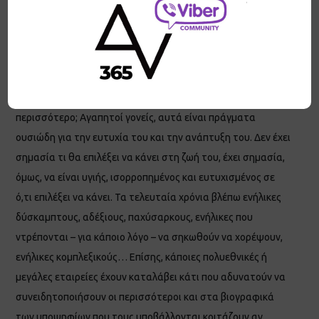
Διαπιστώσατε κάποιο πρόβλημα με την κίνηση; – Έχει
ισορροπία; – Βάζει στόχους; Επιδιώκει να τους πετύχει; –
Βοηθάει τους άλλους; – Δέχεται βοήθεια από άλλους; – Τι
προτείνετε για να βελτιωθεί η διατροφή του; – Πώς θα το
πείσω να τρώει φρούτα; – Πώς θα καταφέρω να κοιμάται
περισσότερο; Αγαπητοί γονείς, αυτά είναι πράγματα
ουσιώδη για την ευτυχία του και την ανάπτυξη του. Δεν έχει
σημασία τι θα επιλέξει να κάνει στη ζωή του, έχει σημασία,
όμως, να είναι υγιής, ισορροπημένος και ευτυχισμένος σε
ό,τι επιλέξει να κάνει. Τα τελευταία χρόνια βλέπω ενήλικες
δύσκαμπτους, αδέξιους, παχύσαρκους, ενήλικες που
ντρέπονται – για κάποιο λόγο – να σηκωθούν να χορέψουν,
ενήλικες κομπλεξικούς… Επίσης, κάποιες πολυεθνικές ή
μεγάλες εταιρείες έχουν καταλάβει κάτι που αδυνατούν να
συνειδητοποιήσουν οι περισσότεροι και στα βιογραφικά
των υποψηφίων που τους υποβάλλονται κοιτάζουν αν