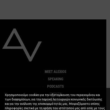
MEET ALEXIOS
SPEAKING
PODCASTS
EVENTS
Χρησιμοποιούμε cookies για την εξατομίκευση του περιεχομένου και
των διαφημίσεων, για την παροχή λειτουργιών κοινωνικής δικτύωσης
ENTREPRENEURSHIP
και για την ανάλυση της επισκεψιμότητάς μας. Μοιραζόμαστε επίσης
ΚΟΙΝΩΝΙΚΕΣ ΔΡΑΣΕΙΣ
πληροφορίες σχετικά με τη χρήση του ιστότοπού μας από εσάς με τους