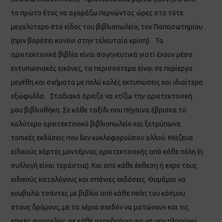
το πρώτο έτος να αγοράζω περνώντας ώρες στο τότε
μεγαλύτερο στο είδος του βιβλιοπωλείο, τον Παπασωτηρίου
(πριν βαρέσει κανόνι στην τελευταία κρίση). Τα
αρχιτεκτονικά βιβλία είναι σαγηνευτικά γιατί έχουν μέσα
εντυπωσιακές εικόνες, τα περισσότερα είναι σε περίεργα
μεγέθη και σχήματα με πολύ καλές εκτυπώσεις και ιδιαίτερα
εξώφυλλα. Σταδιακά άρχιζα να χτίζω την αρχιτεκτονική
μου βιβλιοθήκη. Σε κάθε ταξίδι που πήγαινα έβρισκα το
καλύτερο αρχιτεκτονικό βιβλιοπωλείο και ξετρύπωνα
τοπικές εκδόσεις που δεν κυκλοφορούσαν αλλού. Μάζευα
ειδικούς χάρτες μοντέρνας αρχιτεκτονικής από κάθε πόλη (η
συλλογή είναι τεράστια). Και από κάθε έκθεση ή expo τους
ειδικούς καταλόγους και σπάνιες εκδόσεις. Θυμάμαι να
κουβαλώ τσάντες με βιβλία από κάθε πόλη του κόσμου
στους δρόμους, με τα χέρια σχεδόν να ματώνουν και τις
επικές συνομιλίες σε κάθε αεροδρόμιο για να μην πληρώνω