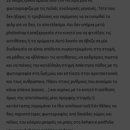
Σε νεαρή ηλικία έμαθα από τον πατέρα μου να
φωτογραφίζω με τις παλιές αναλογικές μηχανές. Τότε που
δεν ήξερες τι τραβούσες και περίμενες να εκτυπωθεί το
φιλμ για να δεις το αποτέλεσμα. Και δεν υπήρχε μετά
photoshop ή επεξεργασία στο κινητό για να φτιάξεις τις
αντιθέσεις ή τα χρώματα Αυτό λοιπόν σε έβαζε σε μία
διαδικασία να είσαι απόλυτα συγκεντρωμένος στη στιγμή,
να μάθεις να «βλέπεις» τις αντιθέσεις, να καδράρεις σωστά
και να πιάνεις την κατάλληλη στιγμή Απέκτησα πάθος με τη
φωτογραφία στη ζωή μου, και εστίασα στην αρχιτεκτονική
και τους ανθρώπους. Πλέον στους ρυθμούς που κινούμαι το
κάνω σπάνια (κακώς…) και κυρίως με το κινητό Η αίσθηση
όμως της αποτύπωσης μίας όμορφης στιγμής ή
κατάστασης παραμένει το ίδιο απολαυστική! Εάν θέλεις να
δεις περισσότερες φωτογραφίες από δεκάδες χώρες και
πόλεις του κόσμου μπορείς να μπεις στο behance portfolio