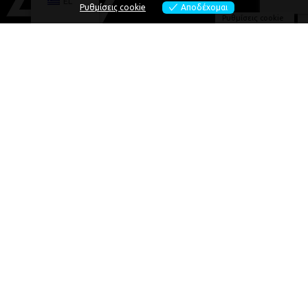
EL
Ρυθμίσεις cookie
Αποδέχομαι
Ρυθμίσεις cookie
MEET ALEXIOS
SPEAKING
PODCASTS
EVENTS
ENTREPRENEURSHIP
ΚΟΙΝΩΝΙΚΕΣ ΔΡΑΣΕΙΣ
CONTACT
ΚΡΑΤΗΣΗ ΑΛΕΞ
Privacy Policy
Cookie Policy