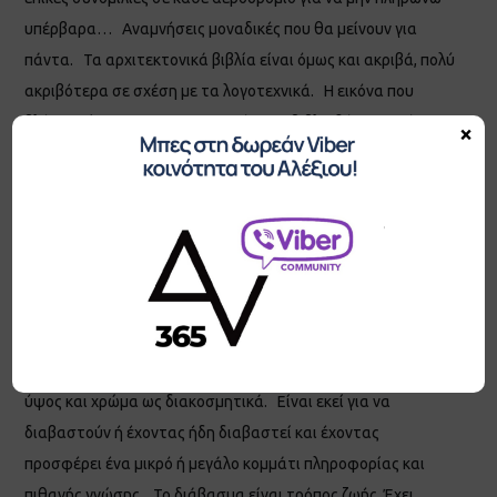
υπέρβαρα… Αναμνήσεις μοναδικές που θα μείνουν για
πάντα. Τα αρχιτεκτονικά βιβλία είναι όμως και ακριβά, πολύ
ακριβότερα σε σχέση με τα λογοτεχνικά. Η εικόνα που
βλέπεις είναι της αρχιτεκτονικής μου βιβλιοθήκης και όταν
×
κάποια στιγμή με ρώτησε ένας φίλος πόσα χρήματα έχω
ξοδέψει για όλα αυτά, απάντησα ότι δεν ξόδεψα τίποτε.
Επένδυσα σε γνώσεις, εικόνες και συναισθήματα ένα μεγάλο
πενταψήφιο νούμερο. Και θα το ξαναέκανα από την αρχή
όλο αυτό. Τα τελευταία χρόνια που ασχολούμαι βαθιά με
την προσωπική ανάπτυξης έχω δημιουργήσει μία αντίστοιχη
βιβλιοθήκη με βιβλία αυτού του κλάδου. Τα οποία φυσικά
δεν είναι για την ομορφιά εκεί ή για να τα ομαδοποιώ κατά
ύψος και χρώμα ως διακοσμητικά. Είναι εκεί για να
διαβαστούν ή έχοντας ήδη διαβαστεί και έχοντας
προσφέρει ένα μικρό ή μεγάλο κομμάτι πληροφορίας και
πιθανής γνώσης. Το διάβασμα είναι τρόπος ζωής. Έχει