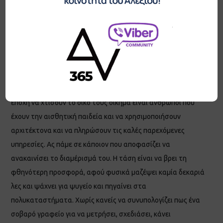
πρέπει να ‘’ξεβρακωθεί’’ στον εκάστοτε πελάτη γιατί τον
έχει ανάγκη. Τι συμβαίνει λοιπόν όταν κάποιος αποφασίσει
να κάνει την αρχιτεκτονική μελέτη του νέου του σπιτιού ή
την ανακαίνιση του ήδη υπάρχοντος; Επειδή οι συνάδελφοι
θα γελάνε με τη νέα μελέτη (καθώς ελάχιστες οικοδομικές
άδειες βγαίνουν πλέον στην Ελλάδα), η αλήθεια είναι πως
αυτοί οι ελάχιστοι που τολμούν να ξεκινήσουν αυτή την
εποχή να χτίσουν το δικό τους οίκημα είναι άνθρωποι που
έχουν την αισθητική παιδεία και να χρησιμοποιήσουν
αρχιτέκτονα και να πληρώσουν τις καλές παρεχόμενες
υπηρεσίες. Ας πάμε σε κάποιον που αποφασίζει να
ανακαινίσει το διαμέρισμά του. Η τάση είναι να βρει τη
φθηνότερη προσφορά, αφού φυσικά μαζέψει καμία δεκαριά
λες και ψάχνει για ψυγείο και πηγαίνει στα
πολυκαταστήματα. Χωρίς κανείς να συνυπολογίζει πως ένα
σοβαρό γραφείο για να μετρήσει, σχεδιάσει, κάνει