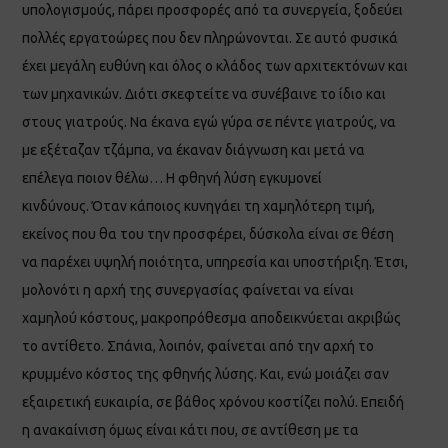
υπολογισμούς, πάρει προσφορές από τα συνεργεία, ξοδεύει
πολλές εργατοώρες που δεν πληρώνονται. Σε αυτό φυσικά
έχει μεγάλη ευθύνη και όλος ο κλάδος των αρχιτεκτόνων και
των μηχανικών. Διότι σκεφτείτε να συνέβαινε το ίδιο και
στους γιατρούς. Να έκανα εγώ γύρα σε πέντε γιατρούς, να
με εξέταζαν τζάμπα, να έκαναν διάγνωση και μετά να
επέλεγα ποιον θέλω… Η φθηνή λύση εγκυμονεί
κινδύνους. Όταν κάποιος κυνηγάει τη χαμηλότερη τιμή,
εκείνος που θα του την προσφέρει, δύσκολα είναι σε θέση
να παρέχει υψηλή ποιότητα, υπηρεσία και υποστήριξη. Έτσι,
μολονότι η αρχή της συνεργασίας φαίνεται να είναι
χαμηλού κόστους, μακροπρόθεσμα αποδεικνύεται ακριβώς
το αντίθετο. Σπάνια, λοιπόν, φαίνεται από την αρχή το
κρυμμένο κόστος της φθηνής λύσης. Και, ενώ μοιάζει σαν
εξαιρετική ευκαιρία, σε βάθος χρόνου κοστίζει πολύ. Επειδή
η ανακαίνιση όμως είναι κάτι που, σε αντίθεση με τα