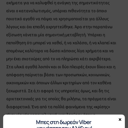
οχήματα για να καλυφθεί η ανάγκη της σημαντικότητας
είναι ο καταναλωτισμός, υπάρχει πιθανότητα το όποιο
ποιοτικό αγαθό να πάψει να χρησιμοποιείται για άλλους
λόγους και όχι επειδή αχρηστεύθηκε. Άρα στην παραπάνω
εξίσωση χάνεται μία σημαντική μεταβλητή. Υπάρχει η
πεποίθηση ότι μπορεί να χαθεί, ή να χαλάσει, ή να κλαπεί και
επομένως καλύτερα να δώσει κάποιος λίγα χρήματα και να
μην έχει σκοτούρες από το να πληρώσει κάτι ακριβότερα.
Στα υλικά αγαθά λοιπόν και οι δύο πλευρές έχουν δίκιο και η
απόφαση παίρνεται βάσει των προσωπικών, κοινωνικών,
οικονομικών και όποιων άλλων κριτηρίων από τον καθένα
ξεχωριστά. Σε ό,τι αφορά τις υπηρεσίες όμως, και δη τις
αρχιτεκτονικές για τις οποίες θα μιλήσω, τα πράγματα είναι
διαφορετικά. Ένα από τα πολλά φαινόμενα της «κρίσης»
είναι μία νέα καταναλωτική «κουλτούρα» όπου ο
×
επιχειρηματίας θεωρείται πλέον «πεινασμένος» και άρα θα