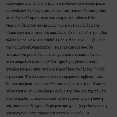
καλοκαίρια μας. Από τη μέρα που έκλειναν τα σχολεία μέχρι
να ανοίξουν. 3 μήνες χαράς, ξενοιασιάς και απόλαυσης. Μαζί
με το άγιο πλάσμα αυτού του κόσμου που είναι η θεία
Μαρία. Η θεία του πατέρα μας που έχασε τον άνδρα της
κάπου κοντά στη γέννηση μου, δεν απέκτησε δικά της παιδιά
αλλά είχε τα ΔΙΚΑ ΤΗΣ παιδιά. Εμάς. Η θεία είναι 98, ζει μόνη
της και αυτοεξυπηρετείται. Της είπα κάποτε πως θα
περιμένει να μου σιδερώσει το γαμπριάτικο κοστούμι και
μετά μπορεί να φύγει αν θέλει. Πριν λίγες μέρες με πήρε
αγκαλιά και μου είπε: “Με έχει κοροϊδέψει το ξέρεις;” “Γιατί;”
τη ρωτάω. “Γιατί έκανες αυτό το σύμφωνο συμβίωσης και
δε σου σιδέρωσα το παντελόνι και ακόμα περιμένω. Γέλασα.”
Γέλασε και αυτή. Έχεις δρόμο ακόμα της λέω. Και της έδωσα
στην αγκαλιά το νεώτερο από τα δισέγγονα της, τη Διώνη
μας που είναι 15 μηνών. Περίεργο πράγμα η ζωή. Να γίνεται η
98χρονη ένα με το 1χρονο και να επικοινωνούν. Τα