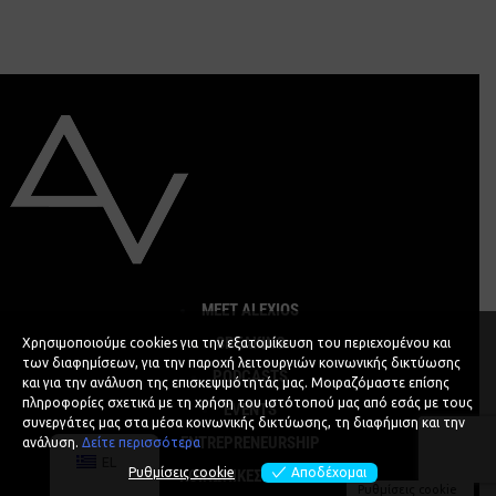
MEET ALEXIOS
SPEAKING
Χρησιμοποιούμε cookies για την εξατομίκευση του περιεχομένου και
των διαφημίσεων, για την παροχή λειτουργιών κοινωνικής δικτύωσης
PODCASTS
και για την ανάλυση της επισκεψιμότητάς μας. Μοιραζόμαστε επίσης
πληροφορίες σχετικά με τη χρήση του ιστότοπού μας από εσάς με τους
EVENTS
συνεργάτες μας στα μέσα κοινωνικής δικτύωσης, τη διαφήμιση και την
ENTREPRENEURSHIP
ανάλυση.
Δείτε περισσότερα
EL
Ρυθμίσεις cookie
Αποδέχομαι
ΚΟΙΝΩΝΙΚΕΣ ΔΡΑΣΕΙΣ
Ρυθμίσεις cookie