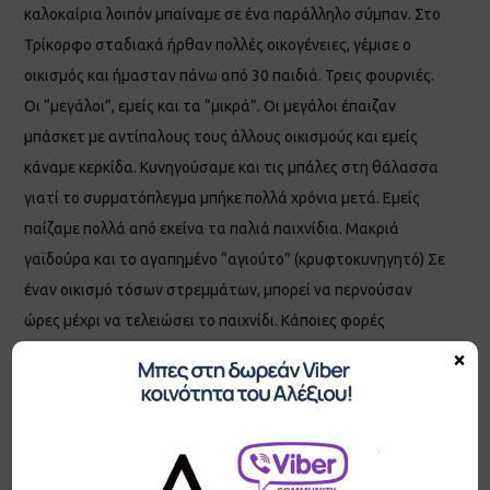
καλοκαίρια λοιπόν μπαίναμε σε ένα παράλληλο σύμπαν. Στο
Τρίκορφο σταδιακά ήρθαν πολλές οικογένειες, γέμισε ο
οικισμός και ήμασταν πάνω από 30 παιδιά. Τρεις φουρνιές.
Οι “μεγάλοι”, εμείς και τα “μικρά”. Οι μεγάλοι έπαιζαν
μπάσκετ με αντίπαλους τους άλλους οικισμούς και εμείς
κάναμε κερκίδα. Κυνηγούσαμε και τις μπάλες στη θάλασσα
γιατί το συρματόπλεγμα μπήκε πολλά χρόνια μετά. Εμείς
παίζαμε πολλά από εκείνα τα παλιά παιχνίδια. Μακριά
γαϊδούρα και το αγαπημένο “αγιούτο” (κρυφτοκυνηγητό) Σε
έναν οικισμό τόσων στρεμμάτων, μπορεί να περνούσαν
ώρες μέχρι να τελειώσει το παιχνίδι. Κάποιες φορές
κρυβόμασταν στα σπίτια μας, τρώγαμε κιόλας και ακόμα
×
μας έψαχναν. Υπήρχε ασφάλεια. Αυτοκίνητα δεν
πολυπερνούσαν, στη συνέχεια πεζοδρομήθηκε κιόλας. Η
παραλία είναι στο 1 λεπτό με τα πόδια. Η θάλασσα είναι
αβαθής, ιδανικό για τα παιδιά. Και πεντακάθαρη από πάντα