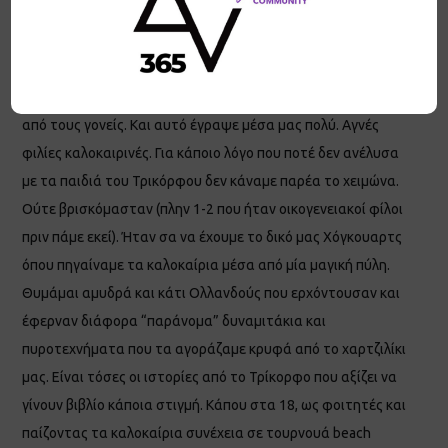
έως τώρα. Με τα παιδιά ήμασταν όλη μέρα. Όταν λίγο
μεγαλώσαμε, καβαλούσαμε τα ποδήλατα και πηγαίναμε
μέχρι τη Γερακινή (3-4 χλμ) από τον “πίσω δρόμο” για να
πάρουμε ψωμί ή για βόλτα. Υπήρχε απόλυτη εμπιστοσύνη
από τους γονείς. Και αυτό έγραψε μέσα μας πολύ. Αγνές
φιλίες καλοκαιρινές. Για κάποιο λόγο που ποτέ δεν ανέλυσα
με τα παιδιά του Τρικόρφου δεν κάναμε παρέα το χειμώνα.
Ούτε βρισκόμασταν (πλην 1-2 που ήταν οικογενειακοί φίλοι
πριν πάμε εκεί). Ήταν σα να έχουμε το δικό μας Χόγκουαρτς
όπου πηγαίναμε τα καλοκαίρια μέσα από μία μαγική πύλη.
Θυμάμαι αμυδρά και κάτι Ολλανδούς που ερχόντουσαν και
έφερναν διάφορα “παράνομα” δυναμιτάκια και
πυροτεχνήματα που τα αγοράζαμε κρυφά από το χαρτζιλίκι
μας. Είναι τόσες οι ιστορίες από το Τρίκορφο που αξίζει να
γίνουν βιβλίο κάποια στιγμή. Κάπου στα 18, ως φοιτητές και
παίζοντας τα καλοκαίρια συνέχεια σε τουρνουά beach