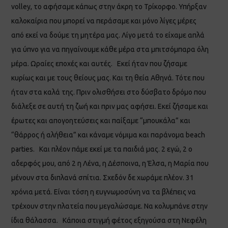
volley, το αφήσαμε κάπως στην άκρη το Τρίκορφο. Υπήρξαν
καλοκαίρια που μπορεί να περάσαμε και μόνο λίγες μέρες
από εκεί να δούμε τη μητέρα μας. Λίγο μετά το είχαμε απλά
για ύπνο για να πηγαίνουμε κάθε μέρα στα μπιτσόμπαρα όλη
μέρα. Ωραίες εποχές και αυτές. Εκεί ήταν που ζήσαμε
κυρίως και με τους θείους μας. Και τη θεία Αθηνά. Τότε που
ήταν στα καλά της. Πριν ολισθήσει στο δύσβατο δρόμο που
διάλεξε σε αυτή τη ζωή και πριν μας αφήσει. Εκεί ζήσαμε και
έρωτες και απογοητεύσεις και παίξαμε “μπουκάλα” και
“θάρρος ή αλήθεια” και κάναμε νόμιμα και παράνομα beach
parties. Και πλέον πάμε εκεί με τα παιδιά μας. 2 εγώ, 2 ο
αδερφός μου, από 2 η Λένα, η Δέσποινα, η Έλσα, η Μαρία που
μένουν στα διπλανά σπίτια. Σχεδόν δε χωράμε πλέον. 31
χρόνια μετά. Είναι τόση η ευγνωμοσύνη να τα βλέπεις να
τρέχουν στην πλατεία που μεγαλώσαμε. Να κολυμπάνε στην
ίδια θάλασσα. Κάποια στιγμή φέτος εξηγούσα στη Νεφέλη