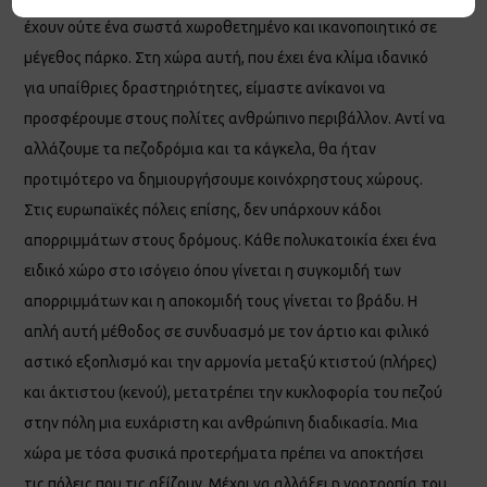
έχουν ούτε ένα σωστά χωροθετημένο και ικανοποιητικό σε
μέγεθος πάρκο. Στη χώρα αυτή, που έχει ένα κλίμα ιδανικό
για υπαίθριες δραστηριότητες, είμαστε ανίκανοι να
προσφέρουμε στους πολίτες ανθρώπινο περιβάλλον. Αντί να
αλλάζουμε τα πεζοδρόμια και τα κάγκελα, θα ήταν
προτιμότερο να δημιουργήσουμε κοινόχρηστους χώρους.
Στις ευρωπαϊκές πόλεις επίσης, δεν υπάρχουν κάδοι
απορριμμάτων στους δρόμους. Κάθε πολυκατοικία έχει ένα
ειδικό χώρο στο ισόγειο όπου γίνεται η συγκομιδή των
απορριμμάτων και η αποκομιδή τους γίνεται το βράδυ. Η
απλή αυτή μέθοδος σε συνδυασμό με τον άρτιο και φιλικό
αστικό εξοπλισμό και την αρμονία μεταξύ κτιστού (πλήρες)
και άκτιστου (κενού), μετατρέπει την κυκλοφορία του πεζού
στην πόλη μια ευχάριστη και ανθρώπινη διαδικασία. Μια
χώρα με τόσα φυσικά προτερήματα πρέπει να αποκτήσει
τις πόλεις που τις αξίζουν. Μέχρι να αλλάξει η νοοτροπία του