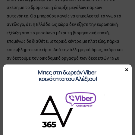
σχέση με το δρόμο και η ύπαρξη μεγάλων πάρκων
αυτονόητη. Θα μπορούσε κανείς να επικαλεστεί το γνωστό
αντίλογο, ότι η Ελλάδα ως χώρα δεν έζησε την ευρωπαϊκή
εξέλιξη από το μεσαίωνα μέχρι τη βιομηχανική εποχή,
επομένως δε διαθέτει ιστορικά κέντρα με πλατείες, πάρκα
και εμβληματικά κτίρια. Από την άλλη μεριά όμως, ακόμα και
αν δεχτούμε τον οικοδομικό οργασμό των δεκαετιών 1920
(για την στέγαση των προσφύγων) και 1950-60, η σύγχρονη
×
Ελλάδα είχε πολλές ευκαιρίες να οικοδομηθεί με
διαφορετικό τρόπο. Ακόμα και σήμερα, όταν μια περιοχή
μπαίνει στο σχέδιο πόλης, πρώτα οικοδομείται με μια
στοιχειώδη πολεοδομική μελέτη και στη συνέχεια
διανοίγονται δίκτυα και δρόμοι, οι οποίοι είναι συνήθως
ανεπαρκείς χωρίς παράλληλα να υπολογίζεται η στάθμευση
των αυτοκινήτων που θα κατακλύσουν την περιοχή. Η
Θεσσαλονίκη, όπως και οι υπόλοιπες ελληνικές πόλεις, δεν