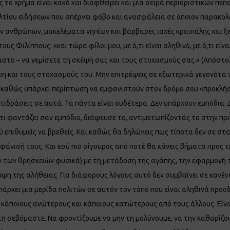
ς το χρήμα είναι κακό και διαφθείρει και μία σειρά περιοριστικών πε
λτίου ειδήσεων που σπέρνει φόβο και ανασφάλεια σε όποιον παρακολο
 ανθρώπων, μακελέματα νηπίων και βάρβαρες ιαχές κραιπάλης και ξ
ιλίππους: «και τώρα φίλοι μου, με ό,τι είναι αληθινό, με ό,τι είναι ευγ
μαστο – να γεμίσετε τη σκέψη σας και τους στοχασμούς σας.» (Απόστολ
έψη και τους στοχασμούς του. Μην επιτρέψεις σε εξωτερικά γεγονότα
, καθώς υπάρχει περίπτωση να εμφανιστούν στον δρόμο σου «προκλήσ
ιδράσεις σε αυτά. Τα πάντα είναι ουδέτερα. Δεν υπάρχουν εμπόδια. 
κάτι φαντάζει σαν εμπόδιο, διάψευσε το, αντιμετωπίζοντάς το στην π
πού επιθυμείς να βρεθείς. Και καθώς θα δηλώνεις πως τίποτα δεν σε σ
μφάνισή τους. Και εσύ πιο σίγουρος από ποτέ θα κάνεις βήματα προς 
ων των θρησκειών φυσικά) με τη μετάδοση της αγάπης, την εφαρμογή
ψη της αλήθειας. Για διάφορους λόγους αυτό δεν συμβαίνει σε κανένα
πάρχει μια μερίδα πολιτών σε αυτόν τον τόπο που είναι αληθινά προο
κάποιους ανώτερους και κάποιους κατώτερους από τους άλλους. Είναι ξ
η σεβόμαστε. Να φροντίζουμε να μην τη μολύνουμε, να την καθαρίζουμ