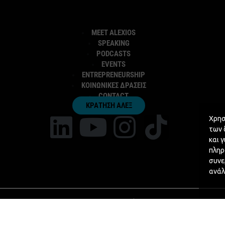
MEET ALEXIOS
SPEAKING
PODCASTS
EVENTS
ENTREPRENEURSHIP
ΚΟΙΝΩΝΙΚΕΣ ΔΡΑΣΕΙΣ
CONTACT
ΚΡΑΤΗΣΗ ΑΛΕΞ
Χρησ
των 
και 
πληρ
συνε
ανάλ
Privacy Policy
Cookie Policy