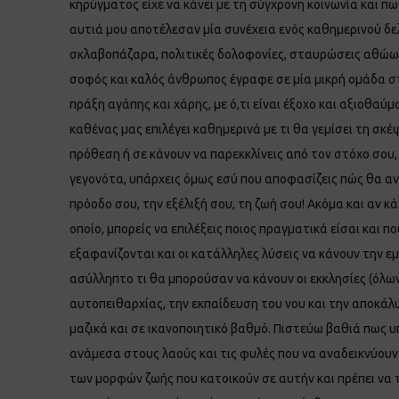
κηρύγματος είχε να κάνει με τη σύγχρονη κοινωνία και πω
αυτιά μου αποτέλεσαν μία συνέχεια ενός καθημερινού δε
σκλαβοπάζαρα, πολιτικές δολοφονίες, σταυρώσεις αθώων
σοφός και καλός άνθρωπος έγραφε σε μία μικρή ομάδα στους Φ
πράξη αγάπης και χάρης, με ό,τι είναι έξοχο και αξιοθαύ
καθένας μας επιλέγει καθημερινά με τι θα γεμίσει τη σκ
πρόθεση ή σε κάνουν να παρεκκλίνεις από τον στόχο σου
γεγονότα, υπάρχεις όμως εσύ που αποφασίζεις πώς θα αντ
πρόοδο σου, την εξέλιξή σου, τη ζωή σου! Ακόμα και αν 
οποίο, μπορείς να επιλέξεις ποιος πραγματικά είσαι και 
εξαφανίζονται και οι κατάλληλες λύσεις να κάνουν την ε
ασύλληπτο τι θα μπορούσαν να κάνουν οι εκκλησίες (όλ
αυτοπειθαρχίας, την εκπαίδευση του νου και την αποκάλυ
μαζικά και σε ικανοποιητικό βαθμό. Πιστεύω βαθιά πως υ
ανάμεσα στους λαούς και τις φυλές που να αναδεικνύουν 
των μορφών ζωής που κατοικούν σε αυτήν και πρέπει να τ