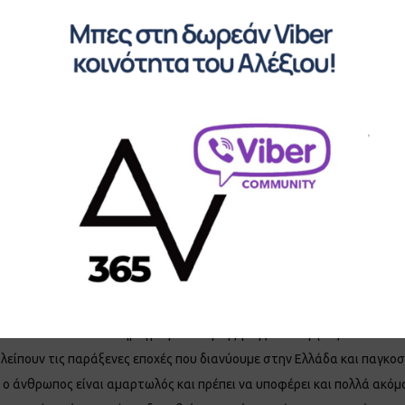
έψεις. Σπάνια πηγαίνω στην εκκλησία και αυτό μόνο σε περιστάσεις α
μόσυνο το οποίο θα γινόταν αμέσως μετά την πρωινή λειτουργία. Όπως
νιο κάνει και κάποιο κήρυγμα μετά τη λήξη της λειτουργίας. Αυτό το
λείπουν τις παράξενες εποχές που διανύουμε στην Ελλάδα και παγκοσμ
ο άνθρωπος είναι αμαρτωλός και πρέπει να υποφέρει και πολλά ακόμα