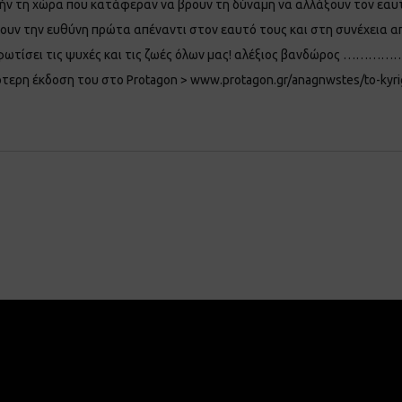
τήν τη χώρα που κατάφεραν να βρουν τη δύναμη να αλλάξουν τον εαυ
βουν την ευθύνη πρώτα απέναντι στον εαυτό τους και στη συνέχεια α
ωτίσει τις ψυχές και τις ζωές όλων μας! αλέξιος βανδώρος ……………. 
ότερη έκδοση του στο Protagon > www.protagon.gr/anagnwstes/to-ky