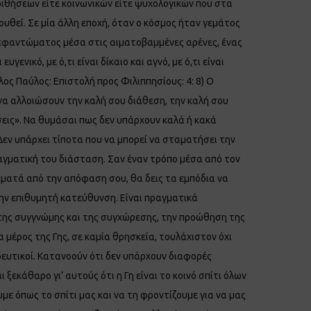
ποιθήσεων είτε κοινωνικών είτε ψυχολογικών που στα
υθεί. Σε μία άλλη εποχή, όταν ο κόσμος ήταν γεμάτος
εφαντώματος μέσα στις αιματοβαμμένες αρένες, ένας
ενικό, με ό,τι είναι δίκαιο και αγνό, με ό,τι είναι
ος Παύλος: Επιστολή προς Φιλιππησίους: 4: 8) Ο
 να αλλοιώσουν την καλή σου διάθεση, την καλή σου
εις». Να θυμάσαι πως δεν υπάρχουν καλά ή κακά
Δεν υπάρχει τίποτα που να μπορεί να σταματήσει την
ραγματική του διάσταση. Σαν έναν τρόπο μέσα από τον
ταματά από την απόφαση σου, θα δεις τα εμπόδια να
την επιθυμητή κατεύθυνση. Είναι πραγματικά
 της συγγνώμης και της συγχώρεσης, την προώθηση της
 μέρος της Γης, σε καμία θρησκεία, τουλάχιστον όχι
δευτικοί. Κατανοούν ότι δεν υπάρχουν διαφορές
εκάθαρο γι’ αυτούς ότι η Γη είναι το κοινό σπίτι όλων
ε όπως το σπίτι μας και να τη φροντίζουμε για να μας