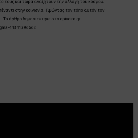
τό τους και τώρα αναζητούν την αλλαγή του κόσμου.
πέναντι στην κοινωνία. Τιμώντας τον τόπο αυτόν τον
Το άρθρο δημοσιεύτηκε στο epixeiro.gr
rigma-44341396662