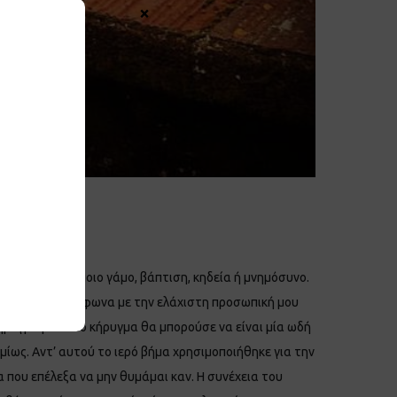
×
νάγκης, σε κάποιο γάμο, βάπτιση, κηδεία ή μνημόσυνο.
 συμβαίνει, σύμφωνα με την ελάχιστη προσωπική μου
 κήρυγμα μετά το κήρυγμα θα μπορούσε να είναι μία ωδή
ίως. Αντ’ αυτού το ιερό βήμα χρησιμοποιήθηκε για την
 που επέλεξα να μην θυμάμαι καν. Η συνέχεια του