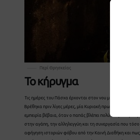
Περί Θρησκείας
Το κήρυγμα
Τις ημέρες του Πάσχα έρχονται στον νου μου διάφορες σκ
Βρέθηκα πριν λίγες μέρες, μία Κυριακή πρωί σε ένα μνη
εμπειρία βέβαια, όταν ο παπάς βλέπει πολύ κόσμο ως ποίμ
στην αγάπη, την αλληλεγγύη και τη συνεργασία που τόσο 
αφήγηση ιστοριών φόβου από την Καινή Διαθήκη και πως 