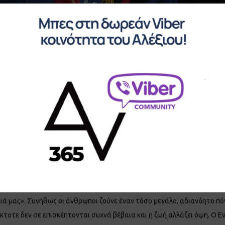
ετά τη νίκη της στα πέναλτι επί της Ισπανίας με 4-2 (1-1 ο κανονικός
την Ιταλία ο Λουίς Ενρίκε επέστρεψε στα αποδυτήρια, έβαλε μουσική κ
μό κερδίζεις και χάνεις και στην πραγματικότητα μαθαίνεις περισσότ
τον αντίπαλό σου και να ξεκινάς ξανά. Δεν πρέπει να κλάψουμε αλλά
 αυτήν την εθνική ομάδα», δήλωσε. Βλέπεις, ο Λουίς Ενρίκε τον Ιούνι
ην κορούλα του, τη Χάνα του, που έδινε μάχη με τον καρκίνο. Η Χάνα
 social media. «Θα μας λείψεις πολύ, αλλά θα σε θυμόμαστε κάθε ημέ
ειά μας». Συνήθως οι άνθρωποι ζούνε έναν τόσο μεγάλο, αδιανόητο πό
 έκτοτε δεν σε επισκέπτονται συχνά βέβαια και η ζωή αλλάζει όψη. Ο