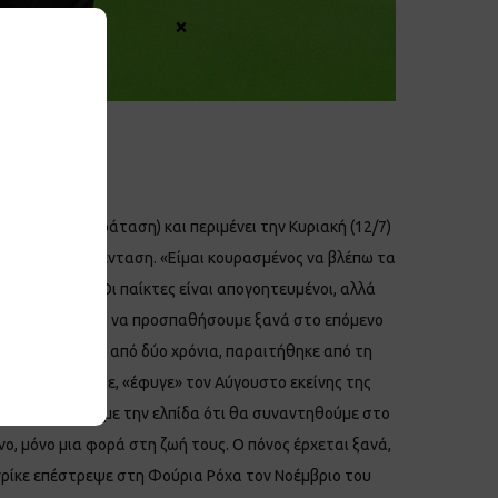
×
 αγώνα και η παράταση) και περιμένει την Κυριακή (12/7)
αι ανέβασε την ένταση. «Είμαι κουρασμένος να βλέπω τα
ερα χάνοντας. Οι παίκτες είναι απογοητευμένοι, αλλά
 να σηκωθούμε και να προσπαθήσουμε ξανά στο επόμενο
ο του 2019, πριν από δύο χρόνια, παραιτήθηκε από τη
 δεν τα κατάφερε, «έφυγε» τον Αύγουστο εκείνης της
ρα της ζωής μας με την ελπίδα ότι θα συναντηθούμε στο
νο, μόνο μια φορά στη ζωή τους. Ο πόνος έρχεται ξανά,
 Ενρίκε επέστρεψε στη Φούρια Ρόχα τον Νοέμβριο του