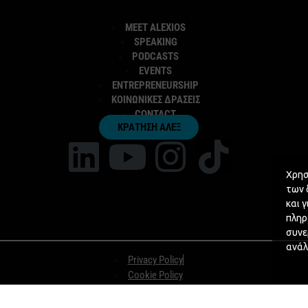
MEET ALEXIOS
SPEAKING
PODCASTS
EVENTS
ENTREPRENEURSHIP
ΚΟΙΝΩΝΙΚΕΣ ΔΡΑΣΕΙΣ
CONTACT
ΚΡΑΤΗΣΗ ΑΛΕΞ
Χρησ
των 
και 
πληρ
συνε
ανάλ
Privacy Policy
Cookie Policy
♥
Designed and Developed with
by