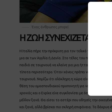
Ένας άνθρωπος μπορεί
Η ΖΩΗ ΣΥΝΕΧΙΖΕΤΑΙ
Η Ιταλία πήρε την πρόκριση για τον τελικό του Euro 2020 μ
μια εκ των Αγγλία ή Δανία. Στο τέλος του παιχνιδιού με 
παιδιά σε τουρνουά να κλαίνε για μια ήττα. Στον αθλητισ
τίποτα περισσότερο. Όταν χάνεις πρέπει να συγχαίρεις 
τουρνουά. Νομίζω ότι ολόκληρη η χώρα είναι περήφανη για
θέση του ομοσπονδιακού προπονητή για να είναι δίπλα στ
χρονιάς και ο Ενρίκε είχε συγκλονίσει με όσα έγραψε στα
μέλλον ξανά. Θα είσαι το αστέρι που οδηγείς την οικογέν
και ξανά, αλλά βρίσκει πιο σκληρή επιφάνεια. Τα δάκρυα