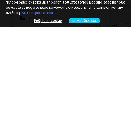
πληροφορίες σχετικά με τη χρήση του ιστότοπού μας από εσάς με τους
συνεργάτες μας στα μέσα κοινωνικής δικτύωσης, τη διαφήμιση και την
ανάλυση.
Δείτε περισσότερα
EL
Ρυθμίσεις cookie
Αποδέχομαι
Ρυθμίσεις cookie
ΕΠΟΜΕΝΟ
Game of
Money
Festival 2025:
Μία γιορτή
οικονομικής
γνώσης