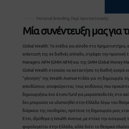
Personal Branding
,
Περί Αρχιτεκτονικής
Μία συνέντευξη μας για τ
Global Wealth: Τα σχέδια για είσοδο στο Χρηματιστήριο,
επέκτασή της σε διεθνές επίπεδο, στρέφει την προσοχή τ
Managers AIFM (GMM AIFM) και της GMM Global Money Man
Global Wealth στοχεύει να κατακτήσει τη διεθνή αγορά κα
“γέννηση” της Wealth Avenue Η ιδέα για τη δημιουργία 
επενδύσουν, αποφεύγοντας τους κινδύνους που προκύπτουν
δημιουργήσω ένα άτυπο fund για μικροεπενδυτές στα ακίν
δεν μπορούσε να υλοποιηθεί στην Ελλάδα λόγω του θεσμικ
διάρκεια της πανδημίας, πρότεινε τη δημιουργία μιας ετ
Έτσι, ιδρύθηκε η Wealth Avenue, με στόχο την εισαγωγή 
φορολογείται στην Ελλάδα, αλλά διότι το θεσμικό πλαίσιο 