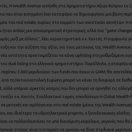
οντός. Η Wealth Avenue εισήχθη στο Χρηματιστήριο Αξιών Κύπρου το 
α που είναι εισηγμένη έχει καταφέρει να δημιουργήσει μια βάση περ
έα του real estate, κυρίως στο κομμάτι των οικιστικών ακινήτων. Η 
ν ήταν απλώς μια επιχειρηματική στρατηγική, αλλά ένα “game changer” 
ωράς μαζί με άλλους”, λέει χαρακτηριστικά ο κ. Κοντός. Η συμφωνία 
υξη και την αύξηση της αξίας για τους μετόχους της Wealth Avenue. 
έα οντότητα προετοιμάζεται να κάνει uplisting στη ρυθμιζόμενη αγ
ου dual listing στο ελληνικό χρηματιστήριο. Παράλληλα, η εταιρεία επι
ι περίπου 3.000 μεριδιούχοι των funds που έχουν οι GMM, θα αποτελέσο
α από τη Νοτιοανατολική Ευρώπη μπορεί να κάνει τη διαφορά σε διεθνέ
λλά υπάρχει αρκετός κόσμος που δεν μπορεί να αρνηθεί τις αλλαγές. Ά
τονίζει ο κ. Κοντός. Εναλλακτικοί τομείς επενδύσεων Η Global Wealth 
 μετοχές και ομόλογα και στο real estate (μέσω της Wealth Avenue),
α, και ιδιαίτερα τα υδροηλεκτρικά projects, ο ξενοδοχειακός κλάδος, 
ς είναι να πολλαπλασιάσει τα υπό διαχείριση κεφάλαια, γεγονός που θα
ασικός στόχος είναι η εταιρεία να αρχίσει να δίνει σταδιακά μερίσμα