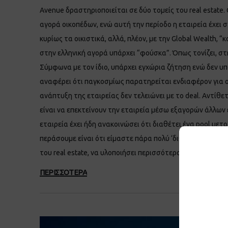
Avenue δραστηριοποιείται σε δύο τομείς του real estate
αγορά οικοπέδων, ενώ αυτή την περίοδο η εταιρεία έχει
κυρίως τα οικιστικά, αλλά, πλέον, με την Global Wealth, 
στην ελληνική αγορά υπάρχει “φούσκα”. Όπως τονίζει, στη
Σύμφωνα με τον ίδιο, υπάρχει εγχώρια ζήτηση ενώ δεν υπ
αναφέρει ότι παγκοσμίως παρατηρείται ενδιαφέρον για οικ
ανάπτυξη της εταιρείας δεν τελειώνει με το deal. Αντίθε
είναι να επεκτείνουν την εταιρεία μέσω εξαγορών άλλων
εταιρεία έχει ήδη ανακοινώσει ότι διαθέτει ένα pool μετ
περάσουμε είναι ότι είμαστε πάρα πολύ ‘διψασμένοι’ για
του real estate, να υλοποιήσει περισσότερα projects και
ΠΕΡΙΣΣΟΤΕΡΑ