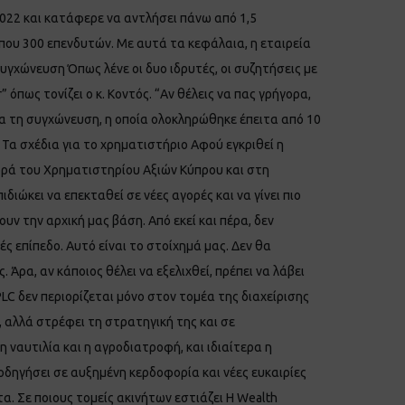
2022 και κατάφερε να αντλήσει πάνω από 1,5
ίπου 300 επενδυτών. Με αυτά τα κεφάλαια, η εταιρεία
συγχώνευση Όπως λένε οι δυο ιδρυτές, οι συζητήσεις με
όπως τονίζει ο κ. Κοντός. “Αν θέλεις να πας γρήγορα,
για τη συγχώνευση, η οποία ολοκληρώθηκε έπειτα από 10
Τα σχέδια για το χρηματιστήριο Αφού εγκριθεί η
ορά του Χρηματιστηρίου Αξιών Κύπρου και στη
διώκει να επεκταθεί σε νέες αγορές και να γίνει πιο
υν την αρχική μας βάση. Από εκεί και πέρα, δεν
ς επίπεδο. Αυτό είναι το στοίχημά μας. Δεν θα
ρα, αν κάποιος θέλει να εξελιχθεί, πρέπει να λάβει
PLC δεν περιορίζεται μόνο στον τομέα της διαχείρισης
 αλλά στρέφει τη στρατηγική της και σε
η ναυτιλία και η αγροδιατροφή, και ιδιαίτερα η
 οδηγήσει σε αυξημένη κερδοφορία και νέες ευκαιρίες
τα. Σε ποιους τομείς ακινήτων εστιάζει Η Wealth