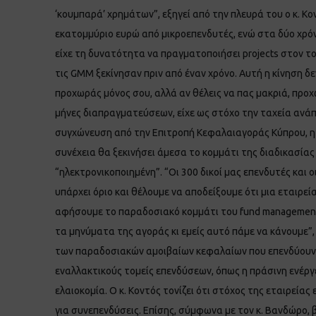
‘κουμπαρά’ χρημάτων”, εξηγεί από την πλευρά του ο κ. Κ
εκατομμύριο ευρώ από μικροεπενδυτές, ενώ στα δύο χρόνι
είχε τη δυνατότητα να πραγματοποιήσει projects στον τομ
τις GMM ξεκίνησαν πριν από έναν χρόνο. Αυτή η κίνηση δε
προχωράς μόνος σου, αλλά αν θέλεις να πας μακριά, προχ
μήνες διαπραγματεύσεων, είχε ως στόχο την ταχεία ανάπτ
συγχώνευση από την Επιτροπή Κεφαλαιαγοράς Κύπρου, η ν
συνέχεια θα ξεκινήσει άμεσα το κομμάτι της διαδικασίας τ
“ηλεκτρονικοποιημένη”. “Οι 300 δικοί μας επενδυτές και ο
υπάρχει όριο και θέλουμε να αποδείξουμε ότι μια εταιρεί
αφήσουμε το παραδοσιακό κομμάτι του fund management, α
τα μηνύματα της αγοράς κι εμείς αυτό πάμε να κάνουμε”, 
των παραδοσιακών αμοιβαίων κεφαλαίων που επενδύουν σε
εναλλακτικούς τομείς επενδύσεων, όπως η πράσινη ενέργει
ελαιοκομία. Ο κ. Κοντός τονίζει ότι στόχος της εταιρεία
για συνεπενδύσεις. Επίσης, σύμφωνα με τον κ. Βανδώρο, β