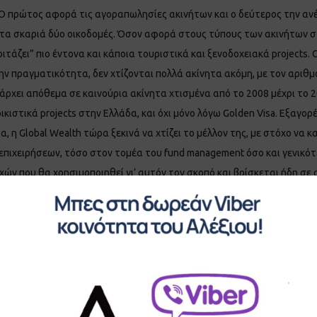
. Ο πρώτος αφορά τις αγοραπωλησίες ακινήτων και ο δεύτερος την ανέ
 στα σκαριά δύο οικοδομές. Όσον αφορά στους τύπους των ακινήτων σ
“κοιτάζει” πιο έντονα και κάποια τουριστικά και ξενοδοχειακά project
ν πραγματικότητα, δεν χτίζονται πολλά ακίνητα ακόμη, με τον αριθμό
άρχει απόθεμα σε καινούρια ακίνητα χτισμένα από το 2008 μέχρι το 
ιστικά projects στην Ελλάδα, και όχι μόνο λόγω Golden Visa. Εξαγορές
τα, η Global Wealth τώρα ξεκινά να χτίζει το μέλλον της, με στόχο να
 επιχειρήσεων, τόσο στον τομέα του fund management όσο και γενικό
οχών που θα χρησιμοποιηθεί γι’ αυτόν τον σκοπό και βρίσκεται ήδη σε 
 εξαγορές”, τονίζει χαρακτηριστικά. Όσον αφορά στα μελλοντικά σχέδ
 να αξιοποιήσει χρηματοδοτικά εργαλεία που “τρέχουν”, όπως το ΕΣΠΑ. 