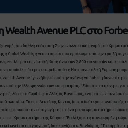
η Wealth Avenue PLC στο Forbe
 εξαγορές και διεθνή επέκταση Στην εναλλακτική αγορά του Χρηματισ
ης η Global Wealth, η νέα εταιρεία που προέκυψε από την τριπλή συ
agers. Με μια επενδυτική βάση άνω των 2.800 επενδυτών και κεφάλαια
ι να αποδείξει ότι μια εταιρεία από τη Νοτιοανατολική Ευρώπη μπορε
της Wealth Avenue “γεννήθηκε” από την ανάγκη να δοθεί η δυνατότητ
 από την έλλειψη γνώσεων και εμπειρίας. “Είδα ότι τα ακίνητα για 
ητα”, λέει στο Capital.gr ο Αλέξιος Βανδώρος, ένας εκ των συνιδρυτώ
ού πλαισίου. Τότε, ο Λευτέρης Κοντός (σ.σ. ο δεύτερος συνιδρυτής τ
αιρείας με σκοπό την εισαγωγή της σε ένα μικρό χρηματιστήριο, προκε
της στο Χρηματιστήριο της Κύπρου. “Επιλέξαμε τη συγκεκριμένη χώρα,
εκεί κινείται πιο γρήγορα”, διευκρινίζει ο κ. Βανδώρος. “Το κομμάτι τ