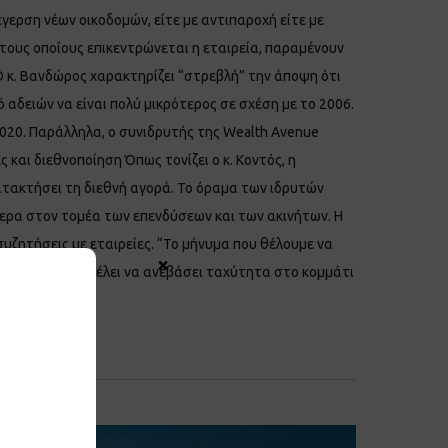
γερση νέων οικοδομών, είτε με αντιπαροχή είτε με
τους οποίους επικεντρώνεται η εταιρεία, παραμένουν
s. Ο κ. Βανδώρος χαρακτηρίζει “στρεβλή” την άποψη ότι
 αδειών να είναι πολύ μικρότερος σε σχέση με το 2006.
2020. Παράλληλα, ο συνιδρυτής της Wealth Avenue
 και διεθνοποίηση Όπως τονίζει ο κ. Κοντός, η
 κατακτήσει τη διεθνή αγορά. Το όραμα των ιδρυτών
τερα στον τομέα των επενδύσεων και των ακινήτων. Η
συζητήσεις με εταιρείες. “Το μήνυμα που θέλουμε να
×
ια, η εταιρεία θέλει να ανεβάσει ταχύτητα στο κομμάτι
Επίσης,