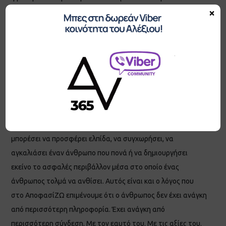
×
άνθρωπος είναι η απάντηση, όποια κι αν είναι η ερώτηση.»
Και πιστεύω ότι ποτέ άλλοτε αυτή η φράση δεν ήταν τόσο
επίκαιρη. Γιατί η πραγματική πρόκληση της εποχής μας δεν
είναι να δημιουργήσουμε εξυπνότερες μηχανές. Είναι να μη
χάσουμε την ανθρωπιά μας. Η τεχνητή νοημοσύνη μπορεί να
αναλύσει δεδομένα, να γράψει κείμενα και να πάρει
αποφάσεις με βάση αλγορίθμους. Δεν θα μπορέσει όμως
ποτέ να αγαπήσει. Δεν θα μπορέσει να εμπνεύσει έναν
άνθρωπο να πιστέψει ξανά στον εαυτό του. Δεν θα
μπορέσει να προσφέρει ελπίδα, να συγχωρήσει, να
αγκαλιάσει έναν άνθρωπο που πονά ή να δημιουργήσει
εκείνο το ασφαλές περιβάλλον μέσα στο οποίο ένας
άνθρωπος τολμά να ανθίσει. Αυτός είναι και ο λόγος που
στο ΑποφασίΖΩ επιμένουμε ότι ο άνθρωπος δεν έχει ανάγκη
από περισσότερη πληροφορία. Έχει ανάγκη από
περισσότερη σύνδεση. Με τον εαυτό του. Με τις αξίες του.