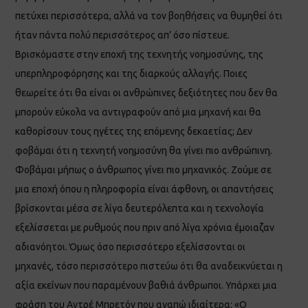
πετύχει περισσότερα, αλλά να τον βοηθήσεις να θυμηθεί ότι
ήταν πάντα πολύ περισσότερος απ’ όσο πίστευε.
Βρισκόμαστε στην εποχή της τεχνητής νοημοσύνης, της
υπερπληροφόρησης και της διαρκούς αλλαγής. Ποιες
θεωρείτε ότι θα είναι οι ανθρώπινες δεξιότητες που δεν θα
μπορούν εύκολα να αντιγραφούν από μια μηχανή και θα
καθορίσουν τους ηγέτες της επόμενης δεκαετίας; Δεν
φοβάμαι ότι η τεχνητή νοημοσύνη θα γίνει πιο ανθρώπινη.
Φοβάμαι μήπως ο άνθρωπος γίνει πιο μηχανικός. Ζούμε σε
μια εποχή όπου η πληροφορία είναι άφθονη, οι απαντήσεις
βρίσκονται μέσα σε λίγα δευτερόλεπτα και η τεχνολογία
εξελίσσεται με ρυθμούς που πριν από λίγα χρόνια έμοιαζαν
αδιανόητοι. Όμως όσο περισσότερο εξελίσσονται οι
μηχανές, τόσο περισσότερο πιστεύω ότι θα αναδεικνύεται η
αξία εκείνων που παραμένουν βαθιά άνθρωποι. Υπάρχει μια
φράση του Αντρέ Μπρετόν που αγαπώ ιδιαίτερα: «Ο