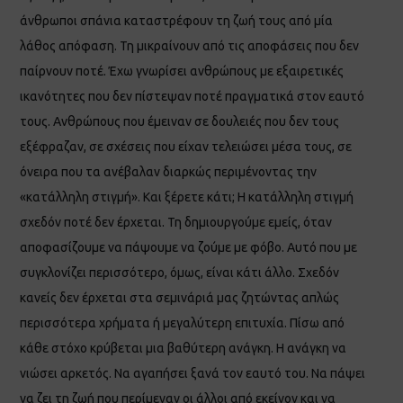
άνθρωποι σπάνια καταστρέφουν τη ζωή τους από μία
λάθος απόφαση. Τη μικραίνουν από τις αποφάσεις που δεν
παίρνουν ποτέ. Έχω γνωρίσει ανθρώπους με εξαιρετικές
ικανότητες που δεν πίστεψαν ποτέ πραγματικά στον εαυτό
τους. Ανθρώπους που έμειναν σε δουλειές που δεν τους
εξέφραζαν, σε σχέσεις που είχαν τελειώσει μέσα τους, σε
όνειρα που τα ανέβαλαν διαρκώς περιμένοντας την
«κατάλληλη στιγμή». Και ξέρετε κάτι; Η κατάλληλη στιγμή
σχεδόν ποτέ δεν έρχεται. Τη δημιουργούμε εμείς, όταν
αποφασίζουμε να πάψουμε να ζούμε με φόβο. Αυτό που με
συγκλονίζει περισσότερο, όμως, είναι κάτι άλλο. Σχεδόν
κανείς δεν έρχεται στα σεμινάριά μας ζητώντας απλώς
περισσότερα χρήματα ή μεγαλύτερη επιτυχία. Πίσω από
κάθε στόχο κρύβεται μια βαθύτερη ανάγκη. Η ανάγκη να
νιώσει αρκετός. Να αγαπήσει ξανά τον εαυτό του. Να πάψει
να ζει τη ζωή που περίμεναν οι άλλοι από εκείνον και να