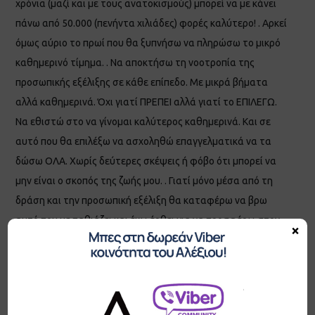
χρόνια (μαζί και με τους ανατοκισμούς) μπορεί να με κάνει
πάνω από 50.000 (πενήντα χιλιάδες) φορές καλύτερο! . Αρκεί
όμως αύριο το πρωί που θα ξυπνήσω να πληρώσω το μικρό
καθημερινό τίμημα. . Να αποκτήσω τη νοοτροπία της
προσωπικής εξέλιξης σε κάθε επίπεδο. Με μικρά βήματα
αλλά καθημερινά. Όχι γιατί ΠΡΕΠΕΙ αλλά γιατί το ΕΠΙΛΕΓΩ.
Να εθιστώ στο να γίνομαι καλύτερος καθημερινά. Και σε
αυτό που θα επιλέξω να ασχοληθώ επαγγελματικά να τα
δώσω ΟΛΑ. Χωρίς δεύτερες σκέψεις ή φόβο ότι μπορεί να
μην είναι ο σκοπός της ζωής μου. . Γιατί μόνο μέσα από τη
δράση και την προσωπική εξέλιξη θα καταφέρω να βρω
αυτό που με παθιάζει και έχω έρθει για να προσφέρω στον
×
κόσμο αυτό. Αλλά και πάλι αν περιμένω πότε θα το βρω για
να ξεκινήσω να τα δίνω όλα και να γίνομαι καθημερινά
καλύτερος, να είμαι σίγουρος ότι δε θα το κάνω ούτε τότε…
. Θα κλείσω με ένα απόσπασμα από τη συνέντευξη που