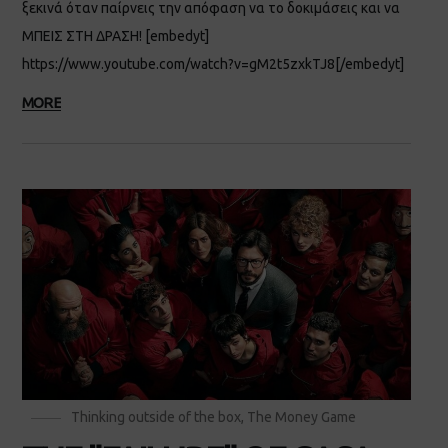
ξεκινά όταν παίρνεις την απόφαση να το δοκιμάσεις και να
ΜΠΕΙΣ ΣΤΗ ΔΡΑΣΗ! [embedyt]
https://www.youtube.com/watch?v=gM2t5zxkTJ8[/embedyt]
MORE
Thinking outside of the box
,
The Money Game