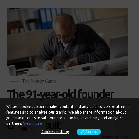
The Money Game
The 91-year-old founder
who unloaded wearing his
We use cookies to personalise content and ads, to provide social media
features and to analyse our traffic. We also share information about
your use of our site with our social media, advertising and analytics
collared suit
partners.
View more
EN
Cookies settings
Accept
Cookies settings