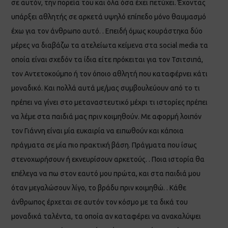
σε αυτόν, την πορεία του και όλα όσα έχει πετύχει. Έχοντας
υπάρξει αθλητής σε αρκετά υψηλό επίπεδο μόνο θαυμασμό
έχω για τον άνθρωπο αυτό. . Επειδή όμως κουράστηκα δύο
μέρες να διαβάζω τα ατελείωτα κείμενα στα social media τα
οποία είναι σχεδόν τα ίδια είτε πρόκειται για τον Τσιτσιπά,
τον Αντετοκούμπο ή τον όποιο αθλητή που καταφέρνει κάτι
μοναδικό. Και πολλά αυτά με/μας συμβουλεύουν από το τι
πρέπει να γίνει στο μεταναστευτικό μέχρι τι ιστορίες πρέπει
να λέμε στα παιδιά μας πριν κοιμηθούν. Με αφορμή λοιπόν
τον Γιάννη είναι μία ευκαιρία να ειπωθούν και κάποια
πράγματα σε μία πιο πρακτική βάση. Πράγματα που ίσως
στενοχωρήσουν ή εκνευρίσουν αρκετούς. . Ποια ιστορία θα
επέλεγα να πω στον εαυτό μου πρώτα, και στα παιδιά μου
όταν μεγαλώσουν λίγο, το βράδυ πριν κοιμηθώ. . Κάθε
άνθρωπος έρχεται σε αυτόν τον κόσμο με τα δικά του
μοναδικά ταλέντα, τα οποία αν καταφέρει να ανακαλύψει