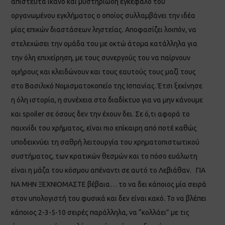
απίστευτα ικανό και μυστηριώδη εγκέφαλο του
οργανωμένου εγκλήματος ο οποίος συλλαμβάνει την ιδέα
μίας επικών διαστάσεων ληστείας. Αποφασίζει λοιπόν, να
στελεχώσει την ομάδα του με οκτώ άτομα κατάλληλα για
την όλη επιχείρηση, με τους συνεργούς του να παίρνουν
ομήρους και κλειδώνουν και τους εαυτούς τους μαζί τους
στο Βασιλικό Νομισματοκοπείο της Ισπανίας. Έτσι ξεκίνησε
η όλη ιστορία, η συνέχεια στο διαδίκτυο για να μην κάνουμε
και spoiler σε όσους δεν την έχουν δει. Σε ό,τι αφορά το
παιχνίδι του χρήματος, είναι πιο επίκαιρη από ποτέ καθώς
υποδεικνύει τη σαθρή λειτουργία του χρηματοπιστωτικού
συστήματος, των κρατικών θεσμών και το πόσο ευάλωτη
είναι η μάζα του κόσμου απέναντι σε αυτό το Λεβιάθαν. ΓΙΑ
ΝΑ ΜΗΝ ΞΕΧΝΙΟΜΑΣΤΕ βέβαια… το να δει κάποιος μία σειρά
στον υπολογιστή του φυσικά και δεν είναι κακό. Το να βλέπει
κάποιος 2-3-5-10 σειρές παράλληλα, να “κολλάει” με τις