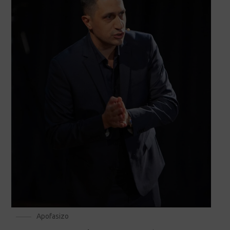
Apofasizo