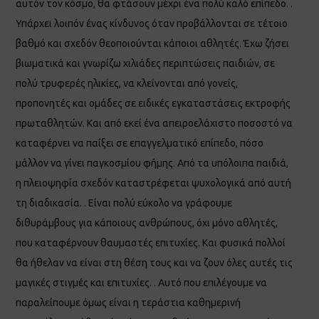
αυτόν τον κόσμο, θα φτάσουν μέχρι ένα πολύ καλό επίπεδο. .
Υπάρχει λοιπόν ένας κίνδυνος όταν προβάλλονται σε τέτοιο
βαθμό και σχεδόν θεοποιούνται κάποιοι αθλητές. Έχω ζήσει
βιωματικά και γνωρίζω χιλιάδες περιπτώσεις παιδιών, σε
πολύ τρυφερές ηλικίες, να κλείνονται από γονείς,
προπονητές και ομάδες σε ειδικές εγκαταστάσεις εκτροφής
πρωταθλητών. Και από εκεί ένα απειροελάχιστο ποσοστό να
καταφέρνει να παίξει σε επαγγελματικό επίπεδο, πόσο
μάλλον να γίνει παγκοσμίου φήμης. Από τα υπόλοιπα παιδιά,
η πλειοψηφία σχεδόν καταστρέφεται ψυχολογικά από αυτή
τη διαδικασία. . Είναι πολύ εύκολο να γράφουμε
διθυράμβους για κάποιους ανθρώπους, όχι μόνο αθλητές,
που καταφέρνουν θαυμαστές επιτυχίες. Και φυσικά πολλοί
θα ήθελαν να είναι στη θέση τους και να ζουν όλες αυτές τις
μαγικές στιγμές και επιτυχίες. . Αυτό που επιλέγουμε να
παραλείπουμε όμως είναι η τεράστια καθημερινή