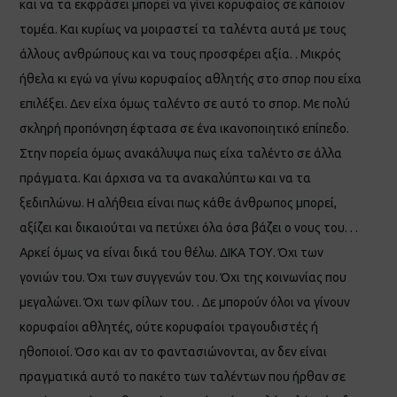
και να τα εκφράσει μπορεί να γίνει κορυφαίος σε κάποιον
τομέα. Και κυρίως να μοιραστεί τα ταλέντα αυτά με τους
άλλους ανθρώπους και να τους προσφέρει αξία. . Μικρός
ήθελα κι εγώ να γίνω κορυφαίος αθλητής στο σπορ που είχα
επιλέξει. Δεν είχα όμως ταλέντο σε αυτό το σπορ. Με πολύ
σκληρή προπόνηση έφτασα σε ένα ικανοποιητικό επίπεδο.
Στην πορεία όμως ανακάλυψα πως είχα ταλέντο σε άλλα
πράγματα. Και άρχισα να τα ανακαλύπτω και να τα
ξεδιπλώνω. Η αλήθεια είναι πως κάθε άνθρωπος μπορεί,
αξίζει και δικαιούται να πετύχει όλα όσα βάζει ο νους του. . .
Αρκεί όμως να είναι δικά του θέλω. ΔΙΚΑ ΤΟΥ. Όχι των
γονιών του. Όχι των συγγενών του. Όχι της κοινωνίας που
μεγαλώνει. Όχι των φίλων του. . Δε μπορούν όλοι να γίνουν
κορυφαίοι αθλητές, ούτε κορυφαίοι τραγουδιστές ή
ηθοποιοί. Όσο και αν το φαντασιώνονται, αν δεν είναι
πραγματικά αυτό το πακέτο των ταλέντων που ήρθαν σε