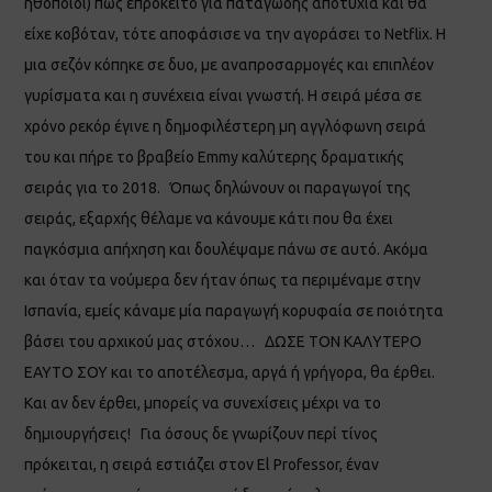
ηθοποιοί) πως επρόκειτο για παταγώδης αποτυχία και θα
είχε κοβόταν, τότε αποφάσισε να την αγοράσει το Netflix. Η
μια σεζόν κόπηκε σε δυο, με αναπροσαρμογές και επιπλέον
γυρίσματα και η συνέχεια είναι γνωστή. Η σειρά μέσα σε
χρόνο ρεκόρ έγινε η δημοφιλέστερη μη αγγλόφωνη σειρά
του και πήρε το βραβείο Emmy καλύτερης δραματικής
σειράς για το 2018. Όπως δηλώνουν οι παραγωγοί της
σειράς, εξαρχής θέλαμε να κάνουμε κάτι που θα έχει
παγκόσμια απήχηση και δουλέψαμε πάνω σε αυτό. Ακόμα
και όταν τα νούμερα δεν ήταν όπως τα περιμέναμε στην
Ισπανία, εμείς κάναμε μία παραγωγή κορυφαία σε ποιότητα
βάσει του αρχικού μας στόχου… ΔΩΣΕ ΤΟΝ ΚΑΛΥΤΕΡΟ
ΕΑΥΤΟ ΣΟΥ και το αποτέλεσμα, αργά ή γρήγορα, θα έρθει.
Και αν δεν έρθει, μπορείς να συνεχίσεις μέχρι να το
δημιουργήσεις! Για όσους δε γνωρίζουν περί τίνος
πρόκειται, η σειρά εστιάζει στον El Professor, έναν