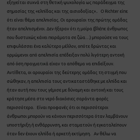
εξηγείται συχνά στη θετική ψυχολογία ως παράδειγμα της
σημασίας της «ελπίδας και της αισιοδοξίας».. Ο Richter είπε
ότι είναι θέμα απελπισίας. Οι αρουραίοι της πρώτης ομάδας
ήταν απελπισμένοι. Δεν ήξεραν ότι η μοίρα (βλέπε άνθρωπος
που δυστυχώς κάνει πειράματα σε ζώα…) μπορούσε να τους
επιφυλάσσει ένα καλύτερο μέλλον, οπότε δρώντας και
ορμώμενοι από απελπισία επέδειξαν πολύ λιγότερη αντοχή
από όση πραγματικά είχαν το απόθεμα να επιδείξουν.
Αντίθετα, οι αρουραίοι της δεύτερης ομάδας τη στιγμή που
σώθηκαν, η απελπισία τους αντικαταστάθηκε με ελπίδα και
ήταν αυτή που τους γέμισε με δύναμη και αντοχή και τους
κράτησε μέσα στο νερό διακόσιες σαράντα φορές
περισσότερο. Είναι προφανές ότι οι περισσότεροι
άνθρωποι μπορούν να κάνουν περισσότερα όταν λαμβάνουν
υποστήριξη ή ενθάρρυνση, και σταματούν ή εγκαταλείπουν
όταν δεν έχουν ελπίδα ή αρκετή εκτίμηση. Αν θέλω να