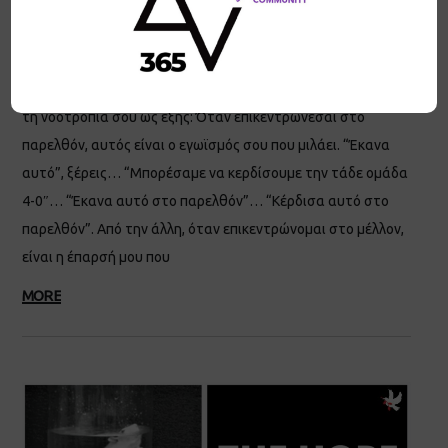
έδωσε ο Γιάννης πριν 6ο και τελευταίο τελικό του
πρωταθλήματος και όταν ρωτήθηκε πώς καταφέρνει να
βάζει τον εγωισμό του στην άκρη, απάντησε με τον εξής
εκπληκτικό τρόπο: . Οπότε κατάλαβα ότι πρέπει να φτιάξεις
τη νοοτροπία σου ως εξής: Όταν επικεντρώνεσαι στο
παρελθόν, αυτός είναι ο εγωϊσμός σου που μιλάει. “Έκανα
αυτό”, ξέρεις… “Μπορέσαμε να κερδίσουμε την τάδε ομάδα
4-0″… “Έκανα αυτό στο παρελθόν”… “Κέρδισα αυτό στο
παρελθόν”. Από την άλλη, όταν επικεντρώνομαι στο μέλλον,
είναι η έπαρσή μου που
MORE