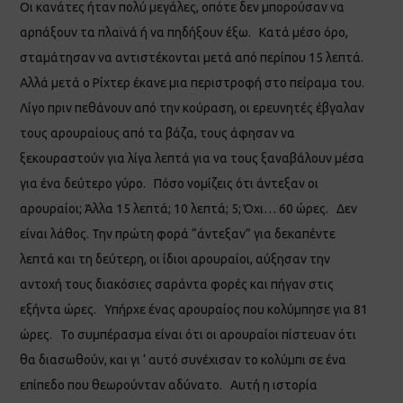
Οι κανάτες ήταν πολύ μεγάλες, οπότε δεν μπορούσαν να
αρπάξουν τα πλαϊνά ή να πηδήξουν έξω. Κατά μέσο όρο,
σταμάτησαν να αντιστέκονται μετά από περίπου 15 λεπτά.
Αλλά μετά ο Ρίχτερ έκανε μια περιστροφή στο πείραμα του.
Λίγο πριν πεθάνουν από την κούραση, οι ερευνητές έβγαλαν
τους αρουραίους από τα βάζα, τους άφησαν να
ξεκουραστούν για λίγα λεπτά για να τους ξαναβάλουν μέσα
για ένα δεύτερο γύρο. Πόσο νομίζεις ότι άντεξαν οι
αρουραίοι; Άλλα 15 λεπτά; 10 λεπτά; 5; Όχι… 60 ώρες. Δεν
είναι λάθος. Την πρώτη φορά “άντεξαν” για δεκαπέντε
λεπτά και τη δεύτερη, οι ίδιοι αρουραίοι, αύξησαν την
αντοχή τους διακόσιες σαράντα φορές και πήγαν στις
εξήντα ώρες. Υπήρχε ένας αρουραίος που κολύμπησε για 81
ώρες. Το συμπέρασμα είναι ότι οι αρουραίοι πίστευαν ότι
θα διασωθούν, και γι ‘ αυτό συνέχισαν το κολύμπι σε ένα
επίπεδο που θεωρούνταν αδύνατο. Αυτή η ιστορία