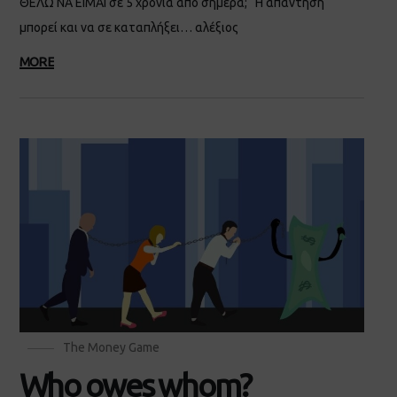
ΘΕΛΩ ΝΑ ΕΙΜΑΙ σε 5 χρόνια από σήμερα; Η απάντηση
μπορεί και να σε καταπλήξει… αλέξιος
MORE
The Money Game
Who owes whom?