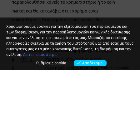
παρακολουθήσει κανείς το χρηματιστήριο ή το coin
market και θα καταλάβει ότι το χρήμα είναι
συναίσθημα… Στις περισσότερες αγορές δεν
Χρησιμοποιούμε cookies για την εξατομίκευση του περιεχομένου και
επικρατεί η λογική αλλά μόνο τα συναισθήματα της
των διαφημίσεων, για την παροχή λειτουργιών κοινωνικής δικτύωσης
απληστίας και του φόβου.
και για την ανάλυση της επισκεψιμότητάς μας. Μοιραζόμαστε επίσης
πληροφορίες σχετικά με τη χρήση του ιστότοπού μας από εσάς με τους
συνεργάτες μας στα μέσα κοινωνικής δικτύωσης, τη διαφήμιση και την
Όσοι άνθρωποι
ζουν μια ολόκληρη ζωή με το φόβο
ανάλυση.
Δείτε περισσότερα
μήπως χάσουν χρήματα
, ή μήπως κάνουν κάτι
EL
Ρυθμίσεις cookie
Αποδέχομαι
διαφορετικό από τον πολύ κόσμο,
είναι σχεδόν
Ρυθμίσεις cookie
αδύνατο να γίνουν πλούσιοι
, ακόμα κι αν
εμφανίζονται μπροστά τους συνεχώς οικονομικές
ευκαιρίες.
Μαθαίνοντας να
παίζουμε το σωστό παιχνίδι του
χρήματος
, αποκτούμε σταδιακά γνώσεις και
εμπειρίες και με τον τρόπο αυτό μειώνεται ο φόβος
της απώλειας χρημάτων, μέχρι να μετατραπεί στον