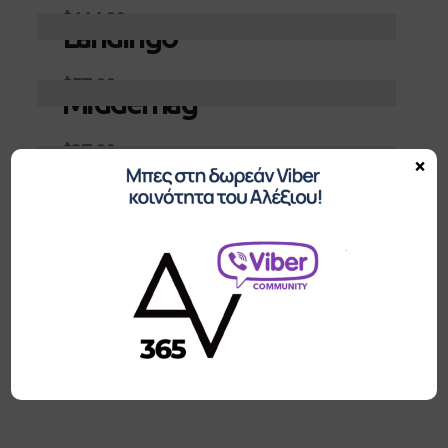
$
114.00
Landingo
Προσθήκη στο καλάθι
$
57.00
Middernag
Προσθήκη στο καλάθι
$
37.00
Ruvag
×
Προσθήκη στο καλάθι
$
48.00
Trebau
Προσθήκη στο καλάθι
$
28.00
Woolgather
Προσθήκη στο καλάθι
$
82.00