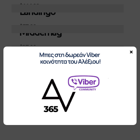
$
114.00
Landingo
Προσθήκη στο καλάθι
$
57.00
Middernag
Προσθήκη στο καλάθι
$
37.00
Ruvag
×
Προσθήκη στο καλάθι
$
48.00
Trebau
Προσθήκη στο καλάθι
$
28.00
Woolgather
Προσθήκη στο καλάθι
$
82.00