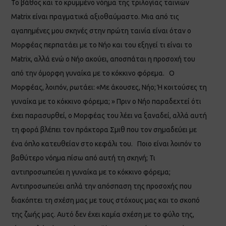
Το βάθος και το κρυμμένο νόημα της τριλογίας ταινιών
Matrix είναι πραγματικά αξιοθαύμαστο. Μια από τις
αγαπημένες μου σκηνές στην πρώτη ταινία είναι όταν ο
Μορφέας περπατάει με το Νήο και του εξηγεί τι είναι το
Matrix, αλλά ενώ ο Νήο ακούει, αποσπάται η προσοχή του
από την όμορφη γυναίκα με το κόκκινο φόρεμα. Ο
Μορφέας, λοιπόν, ρωτάει: «Με άκουσες, Νήο; Ή κοιτούσες τη
γυναίκα με το κόκκινο φόρεμα; » Πριν ο Νήο παραδεχτεί ότι
έχει παρασυρθεί, ο Μορφέας του λέει να ξαναδεί, αλλά αυτή
τη φορά βλέπει τον πράκτορα Σμιθ που τον σημαδεύει με
ένα όπλο κατευθείαν στο κεφάλι του. Ποιο είναι λοιπόν το
βαθύτερο νόημα πίσω από αυτή τη σκηνή; Τι
αντιπροσωπεύει η γυναίκα με το κόκκινο φόρεμα;
Αντιπροσωπεύει απλά την απόσπαση της προσοχής που
διακόπτει τη σχέση μας με τους στόχους μας και το σκοπό
της ζωής μας. Αυτό δεν έχει καμία σχέση με το φύλο της,