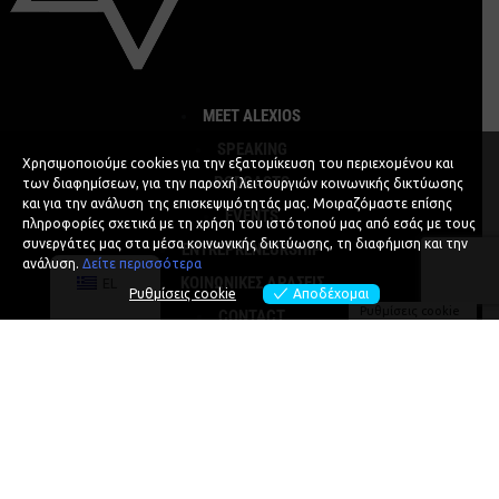
MEET ALEXIOS
SPEAKING
Χρησιμοποιούμε cookies για την εξατομίκευση του περιεχομένου και
PODCASTS
των διαφημίσεων, για την παροχή λειτουργιών κοινωνικής δικτύωσης
και για την ανάλυση της επισκεψιμότητάς μας. Μοιραζόμαστε επίσης
EVENTS
πληροφορίες σχετικά με τη χρήση του ιστότοπού μας από εσάς με τους
συνεργάτες μας στα μέσα κοινωνικής δικτύωσης, τη διαφήμιση και την
ENTREPRENEURSHIP
ανάλυση.
Δείτε περισσότερα
ΚΟΙΝΩΝΙΚΕΣ ΔΡΑΣΕΙΣ
EL
Ρυθμίσεις cookie
Αποδέχομαι
Ρυθμίσεις cookie
CONTACT
ΚΡΑΤΗΣΗ ΑΛΕΞ
Privacy Policy
Cookie Policy
♥
Designed and Developed with
by