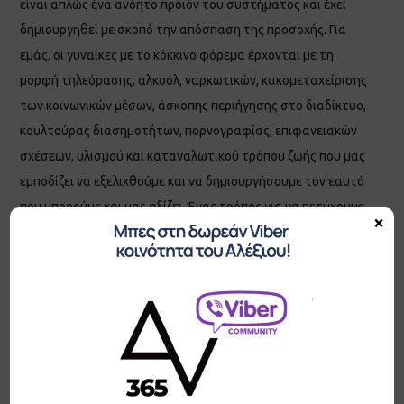
είναι απλώς ένα ανόητο προϊόν του συστήματος και έχει
δημιουργηθεί με σκοπό την απόσπαση της προσοχής. Για
εμάς, οι γυναίκες με το κόκκινο φόρεμα έρχονται με τη
μορφή τηλεόρασης, αλκοόλ, ναρκωτικών, κακομεταχείρισης
των κοινωνικών μέσων, άσκοπης περιήγησης στο διαδίκτυο,
κουλτούρας διασημοτήτων, πορνογραφίας, επιφανειακών
σχέσεων, υλισμού και καταναλωτικού τρόπου ζωής που μας
εμποδίζει να εξελιχθούμε και να δημιουργήσουμε τον εαυτό
που μπορούμε και μας αξίζει. Ένας τρόπος για να πετύχουμε
×
έναν μεγάλο μελλοντικό στόχο που μας φαίνεται βουνό και
άρα έχουμε αρκετές πιθανότητες να το παρατήσουμε, είναι
να δούμε το σήμερα, και τι αλλαγές και νέες δράσεις
μπορούμε να ξεκινήσουμε και να το διατηρήσουμε στην
καθημερινότητα μας. Οι μικρές αυτές δράσεις στη συνέχεια
θα μας οδηγήσουν στον μεγαλύτερο στόχο αρκεί να τις
κάνουμε συστηματικά και να μην τις παρατήσουμε. Επειδή