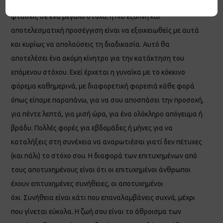
χρειάζεται να κάνεις μικρά καθημερινά βήματα για να
φτάσεις σε ένα μεγάλο στόχο, η πιο έξυπνη και
αποτελεσματική προσέγγιση είναι να εξοικειωθείς με αυτά
και κυρίως να απολαύσεις τη διαδικασία. Αυτό θα
αποτελέσει ένα ακόμη κίνητρο για την κατάκτηση του
επόμενου στόχου. Εκεί έρχεται η γυναίκα με το κόκκινο
φόρεμα καθημερινά, με διαφορετική φορεσιά κάθε φορά
όπως είπαμε παραπάνω, για να σου αποσπάσει την προσοχή,
για πέντε λεπτά, για μισή ώρα, για ένα ολόκληρο απόγευμα ή
βράδυ. Πολλές φορές για εβδομάδες ή μήνες για να
καταλήξεις στη συνέχεια να αναρωτιέσαι γιατί δεν πέτυχες
(και πάλι) το στόχο σου. Η διαφορά των επιτυχημένων από
τους αποτυχημένους είναι ότι οι επιτυχημένοι άνθρωποι
έχουν επιτυχημένες συνήθειες, οι αποτυχημένοι
όχι. Συνήθεια είναι κάτι που επαναλαμβάνεις συχνά, μέχρι
που γίνεται εύκολα. Η ζωή σου είναι το άθροισμα των