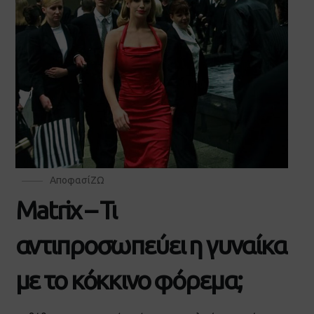
ΑποφασίΖΩ
Matrix – Τι
αντιπροσωπεύει η γυναίκα
με το κόκκινο φόρεμα;