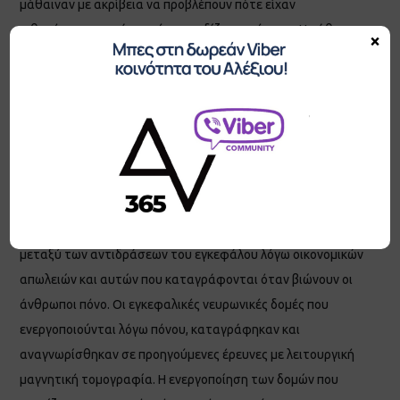
μάθαιναν με ακρίβεια να προβλέπουν πότε είχαν
πιθανότητες να χάνουν ή να κερδίζουν χρήματα. Η μάθηση
×
αυτή λάμβανε χώρα σε μια περιοχή που εντοπίζεται βαθιά
στον εγκέφαλο που ονομάζεται striatum. Πρόκειται για
ραβδωτή μάζα από λευκή και φαιά ουσία που βρίσκεται
μπροστά από το θάλαμο σε κάθε ημισφαίριο του
εγκεφάλου. Η αντίδραση της δομής αυτής του εγκεφάλου,
καταγραφόταν διαφορετική όταν η πρόβλεψη οδηγούσε σε
οικονομική απώλεια ή αντίθετα σε οικονομικό κέρδος.
Βρέθηκε, επίσης, ότι υπήρχαν εκπληκτικές ομοιότητες
μεταξύ των αντιδράσεων του εγκεφάλου λόγω οικονομικών
απωλειών και αυτών που καταγράφονται όταν βιώνουν οι
άνθρωποι πόνο. Οι εγκεφαλικές νευρωνικές δομές που
ενεργοποιούνται λόγω πόνου, καταγράφηκαν και
αναγνωρίσθηκαν σε προηγούμενες έρευνες με λειτουργική
μαγνητική τομογραφία. Η ενεργοποίηση των δομών που