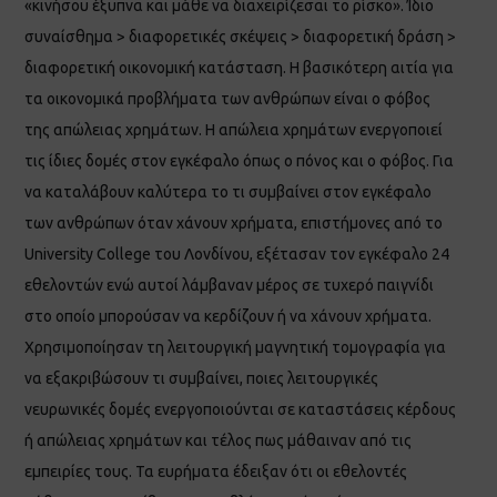
«κινήσου έξυπνα και μάθε να διαχειρίζεσαι το ρίσκο». Ίδιο
συναίσθημα > διαφορετικές σκέψεις > διαφορετική δράση >
διαφορετική οικονομική κατάσταση. Η βασικότερη αιτία για
τα οικονομικά προβλήματα των ανθρώπων είναι ο φόβος
της απώλειας χρημάτων. Η απώλεια χρημάτων ενεργοποιεί
τις ίδιες δομές στον εγκέφαλο όπως ο πόνος και ο φόβος. Για
να καταλάβουν καλύτερα το τι συμβαίνει στον εγκέφαλο
των ανθρώπων όταν χάνουν χρήματα, επιστήμονες από το
University College του Λονδίνου, εξέτασαν τον εγκέφαλο 24
εθελοντών ενώ αυτοί λάμβαναν μέρος σε τυχερό παιγνίδι
στο οποίο μπορούσαν να κερδίζουν ή να χάνουν χρήματα.
Χρησιμοποίησαν τη λειτουργική μαγνητική τομογραφία για
να εξακριβώσουν τι συμβαίνει, ποιες λειτουργικές
νευρωνικές δομές ενεργοποιούνται σε καταστάσεις κέρδους
ή απώλειας χρημάτων και τέλος πως μάθαιναν από τις
εμπειρίες τους. Τα ευρήματα έδειξαν ότι οι εθελοντές