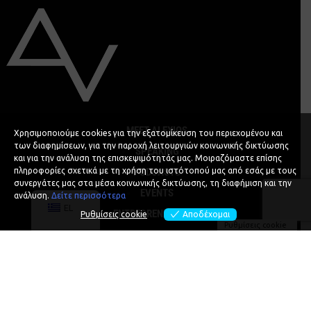
MEET ALEXIOS
Χρησιμοποιούμε cookies για την εξατομίκευση του περιεχομένου και
των διαφημίσεων, για την παροχή λειτουργιών κοινωνικής δικτύωσης
SPEAKING
και για την ανάλυση της επισκεψιμότητάς μας. Μοιραζόμαστε επίσης
πληροφορίες σχετικά με τη χρήση του ιστότοπού μας από εσάς με τους
PODCASTS
συνεργάτες μας στα μέσα κοινωνικής δικτύωσης, τη διαφήμιση και την
EVENTS
ανάλυση.
Δείτε περισσότερα
EL
ENTREPRENEURSHIP
Ρυθμίσεις cookie
Αποδέχομαι
Ρυθμίσεις cookie
ΚΟΙΝΩΝΙΚΕΣ ΔΡΑΣΕΙΣ
CONTACT
ΚΡΑΤΗΣΗ ΑΛΕΞ