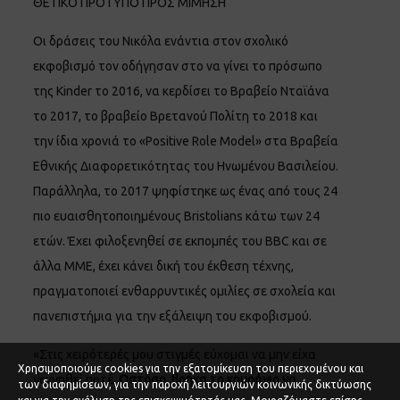
ΘΕΤΙΚΟ ΠΡΟΤΥΠΟ ΠΡΟΣ ΜΙΜΗΣΗ
Οι δράσεις του Νικόλα ενάντια στον σχολικό
εκφοβισμό τον οδήγησαν στο να γίνει το πρόσωπο
της Kinder το 2016, να κερδίσει το Βραβείο Νταϊάνα
το 2017, το βραβείο Βρετανού Πολίτη το 2018 και
την ίδια χρονιά το «Positive Role Model» στα Βραβεία
Εθνικής Διαφορετικότητας του Ηνωμένου Βασιλείου.
Παράλληλα, το 2017 ψηφίστηκε ως ένας από τους 24
πιο ευαισθητοποιημένους Bristolians κάτω των 24
ετών. Έχει φιλοξενηθεί σε εκπομπές του BBC και σε
άλλα ΜΜΕ, έχει κάνει δική του έκθεση τέχνης,
πραγματοποιεί ενθαρρυντικές ομιλίες σε σχολεία και
πανεπιστήμια για την εξάλειψη του εκφοβισμού.
«Στις χειρότερές μου στιγμές εύχομαι να μην είχα
Χρησιμοποιούμε cookies για την εξατομίκευση του περιεχομένου και
γεννηθεί ποτέ.
Ωστόσο, βρήκα το κουράγιο να
των διαφημίσεων, για την παροχή λειτουργιών κοινωνικής δικτύωσης