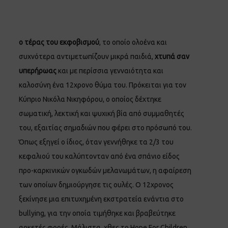
ο τέρας του εκφοβισμού
, το οποίο ολοένα και
συχνότερα αντιμετωπίζουν μικρά παιδιά,
χτυπά σαν
υπερήρωας
και με περίσσια γενναι
ότητα και
καλοσύνη ένα 12χρονο θύμα του. Πρόκειται για τον
Κύπριο Νικόλα Νικηφόρου, ο οποίος δέχτηκε
σωματική, λεκτική και ψυχική βία από συμμαθητές
του, εξαιτίας σημαδιών που φέρει στο πρόσωπό του.
Όπως εξηγεί ο ίδιος, όταν γεννήθηκε τα 2/3 του
κεφαλιού του καλύπτονταν από ένα σπάνιο είδος
προ-καρκινικών ογκωδών μελανωμάτων, η αφαίρεση
των οποίων δημιούργησε τις ουλές. Ο 12χρονος
ξεκίνησε μια επιτυχημένη εκστρατεία ενάντια στο
bullying, για την οποία τιμήθηκε και βραβεύτηκε
αρκετές φορές. Μάλιστα, χθες το Hope For Children