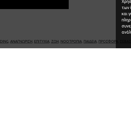
Χρησ
των 
και 
πληρ
συνε
ανάλ
DING
,
ΑΝΑΓΝΏΡΙΣΗ
,
ΕΠΙΤΥΧΊΑ
,
ΖΩΉ
,
ΝΟΟΤΡΟΠΊΑ
,
ΠΑΙΔΕΊΑ
,
ΠΡΟΣΦΟΡΆ
,
ΣΕΒΑ
ή»