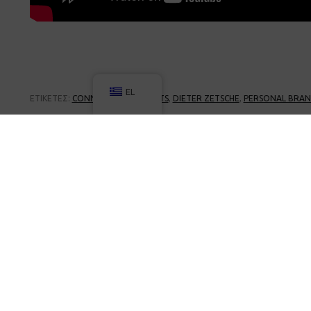
EL
ΕΤΙΚΈΤΕΣ:
CONNECTING THE DOTS
,
DIETER ZETSCHE
,
PERSONAL BRAN
ΕΠΟΜΕΝΟ
Πώς και πόσο βοηθάει η «μαλακ
σωματική δραστηριότητα
(περπάτημα)