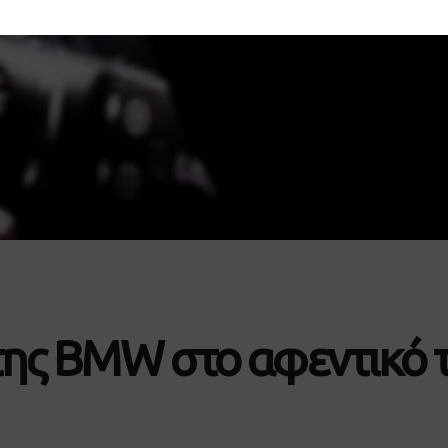
 της BMW στο αφεντικό 