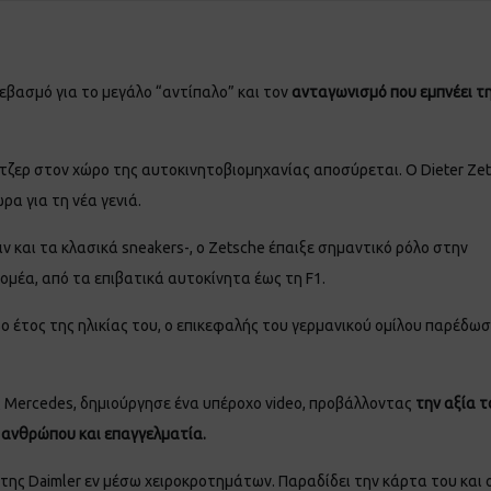
εβασμό για το μεγάλο “αντίπαλο” και τον
ανταγωνισμό που εμπνέει τ
ατζερ στον χώρο της αυτοκινητοβιομηχανίας αποσύρεται. Ο Dieter Ze
ρα για τη νέα γενιά.
ν και τα κλασικά sneakers-, ο Zetsche έπαιξε σημαντικό ρόλο στην
ομέα, από τα επιβατικά αυτοκίνητα έως τη F1.
 έτος της ηλικίας του, ο επικεφαλής του γερμανικού ομίλου παρέδωσ
ς Mercedes, δημιούργησε ένα υπέροχο video, προβάλλοντας
την αξία τ
 ανθρώπου και επαγγελματία.
της Daimler εν μέσω χειροκροτημάτων. Παραδίδει την κάρτα του και 