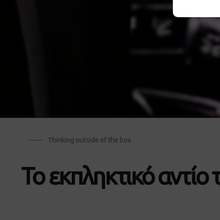
Thinking outside of the box
To εκπληκτικό αντίο