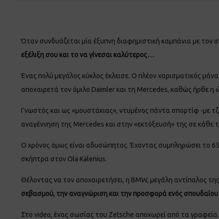
Όταν συνδυάζεται μία έξυπνη διαφημιστική καμπάνια με τον σ
εξέλιξη σου και το να γίνεσαι καλύτερος…
Ένας πολύ μεγάλος κύκλος έκλεισε. O πλέον χαρισματικός μάν
αποχαιρετά τον όμιλο Daimler και τη Mercedes, καθώς ήρθε η ώ
Γνωστός και ως «μουστάκιας», ντυμένος πάντα σπορτίφ -με τζι
αναγέννηση της Mercedes και στην «εκτόξευσή» της σε κάθε τ
Ο χρόνος όμως είναι αδυσώπητος. Έχοντας συμπληρώσει το 65ο
σκήπτρα στον Ola Kälenius.
Θέλοντας να τον αποχαιρετήσει, η BMW, μεγάλη αντίπαλος τη
σεβασμού, την αναγνώριση και την προσφορά ενός σπουδαίου
Στο video, ένας σωσίας του Zetsche αποχωρεί από τα γραφεία 