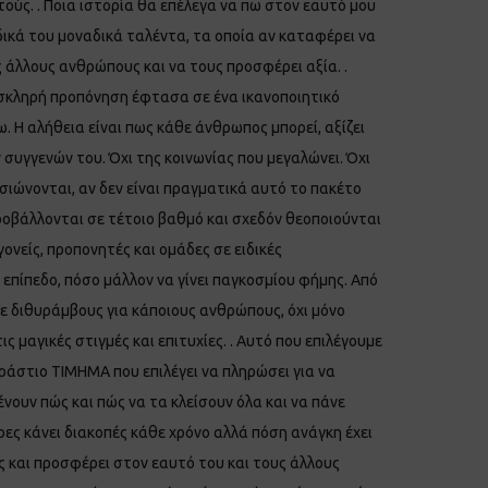
ούς. . Ποια ιστορία θα επέλεγα να πω στον εαυτό μου
δικά του μοναδικά ταλέντα, τα οποία αν καταφέρει να
ς άλλους ανθρώπους και να τους προσφέρει αξία. .
ύ σκληρή προπόνηση έφτασα σε ένα ικανοποιητικό
 Η αλήθεια είναι πως κάθε άνθρωπος μπορεί, αξίζει
ων συγγενών του. Όχι της κοινωνίας που μεγαλώνει. Όχι
ασιώνονται, αν δεν είναι πραγματικά αυτό το πακέτο
προβάλλονται σε τέτοιο βαθμό και σχεδόν θεοποιούνται
γονείς, προπονητές και ομάδες σε ειδικές
πίπεδο, πόσο μάλλον να γίνει παγκοσμίου φήμης. Από
με διθυράμβους για κάποιους ανθρώπους, όχι μόνο
 μαγικές στιγμές και επιτυχίες. . Αυτό που επιλέγουμε
ράστιο ΤΙΜΗΜΑ που επιλέγει να πληρώσει για να
ένουν πώς και πώς να τα κλείσουν όλα και να πάνε
ρες κάνει διακοπές κάθε χρόνο αλλά πόση ανάγκη έχει
ος και προσφέρει στον εαυτό του και τους άλλους