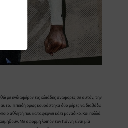
ώ με ενδιαφέρον τις χιλιάδες αναφορές σε αυτόν, την
 αυτό. . Επειδή όμως κουράστηκα δύο μέρες να διαβάζω
 όποιο αθλητή που καταφέρνει κάτι μοναδικό. Και πολλά
κοιμηθούν. Με αφορμή λοιπόν τον Γιάννη είναι μία