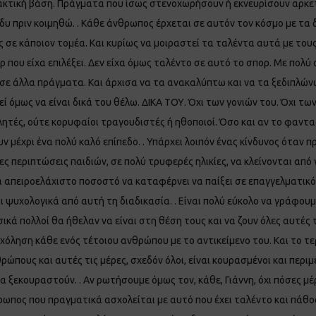
ρακτική βάση. Πράγματα που ίσως στενοχωρήσουν ή εκνευρίσουν αρκετ
δυ πριν κοιμηθώ. . Κάθε άνθρωπος έρχεται σε αυτόν τον κόσμο με τα 
ς σε κάποιον τομέα. Και κυρίως να μοιραστεί τα ταλέντα αυτά με του
 που είχα επιλέξει. Δεν είχα όμως ταλέντο σε αυτό το σπορ. Με πολ
σε άλλα πράγματα. Και άρχισα να τα ανακαλύπτω και να τα ξεδιπλώνω.
ρκεί όμως να είναι δικά του θέλω. ΔΙΚΑ ΤΟΥ. Όχι των γονιών του. Όχι τ
θλητές, ούτε κορυφαίοι τραγουδιστές ή ηθοποιοί. Όσο και αν το φαντ
μέχρι ένα πολύ καλό επίπεδο. . Υπάρχει λοιπόν ένας κίνδυνος όταν 
ς περιπτώσεις παιδιών, σε πολύ τρυφερές ηλικίες, να κλείνονται από 
απειροελάχιστο ποσοστό να καταφέρνει να παίξει σε επαγγελματικό ε
 ψυχολογικά από αυτή τη διαδικασία. . Είναι πολύ εύκολο να γράφου
ά πολλοί θα ήθελαν να είναι στη θέση τους και να ζουν όλες αυτές τις
χόληση κάθε ενός τέτοιου ανθρώπου με το αντικείμενο του. Και το τε
πους και αυτές τις μέρες, σχεδόν όλοι, είναι κουρασμένοι και περιμ
α ξεκουραστούν. . Αν ρωτήσουμε όμως τον, κάθε, Γιάννη, όχι πόσες μέ
νθρωπος που πραγματικά ασχολείται με αυτό που έχει ταλέντο και πάθ