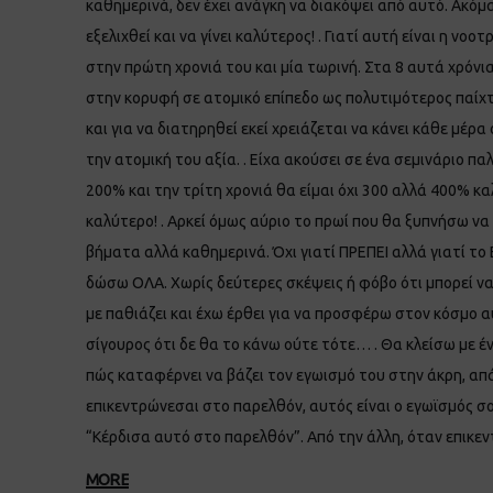
καθημερινά, δεν έχει ανάγκη να διακόψει από αυτό. Ακόμα
εξελιχθεί και να γίνει καλύτερος! . Γιατί αυτή είναι η νο
στην πρώτη χρονιά του και μία τωρινή. Στα 8 αυτά χρόνι
στην κορυφή σε ατομικό επίπεδο ως πολυτιμότερος παίχτη
και για να διατηρηθεί εκεί χρειάζεται να κάνει κάθε μέρ
την ατομική του αξία. . Είχα ακούσει σε ένα σεμινάριο π
200% και την τρίτη χρονιά θα είμαι όχι 300 αλλά 400% κα
καλύτερο! . Αρκεί όμως αύριο το πρωί που θα ξυπνήσω να
βήματα αλλά καθημερινά. Όχι γιατί ΠΡΕΠΕΙ αλλά γιατί το
δώσω ΟΛΑ. Χωρίς δεύτερες σκέψεις ή φόβο ότι μπορεί να 
με παθιάζει και έχω έρθει για να προσφέρω στον κόσμο αυ
σίγουρος ότι δε θα το κάνω ούτε τότε… . Θα κλείσω με 
πώς καταφέρνει να βάζει τον εγωισμό του στην άκρη, απά
επικεντρώνεσαι στο παρελθόν, αυτός είναι ο εγωϊσμός 
“Κέρδισα αυτό στο παρελθόν”. Από την άλλη, όταν επικεν
MORE