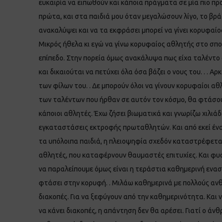
ευκαιρία να ειπωθούν και κάποια πράγματα σε μία πιο π
πρώτα, και στα παιδιά μου όταν μεγαλώσουν λίγο, το βρά
ανακαλύψει και να τα εκφράσει μπορεί να γίνει κορυφαίο
Μικρός ήθελα κι εγώ να γίνω κορυφαίος αθλητής στο σπορ
επίπεδο. Στην πορεία όμως ανακάλυψα πως είχα ταλέντο 
και δικαιούται να πετύχει όλα όσα βάζει ο νους του. . . Α
των φίλων του. . Δε μπορούν όλοι να γίνουν κορυφαίοι α
των ταλέντων που ήρθαν σε αυτόν τον κόσμο, θα φτάσουν 
κάποιοι αθλητές. Έχω ζήσει βιωματικά και γνωρίζω χιλιάδε
εγκαταστάσεις εκτροφής πρωταθλητών. Και από εκεί ένα 
τα υπόλοιπα παιδιά, η πλειοψηφία σχεδόν καταστρέφεται
αθλητές, που καταφέρνουν θαυμαστές επιτυχίες. Και φυσικ
να παραλείπουμε όμως είναι η τεράστια καθημερινή ενασ
φτάσει στην κορυφή. . Μιλάω καθημερινά με πολλούς ανθρώ
διακοπές. Για να ξεφύγουν από την καθημερινότητα. Και ν
να κάνει διακοπές, η απάντηση δεν θα αρέσει. Γιατί ο ά