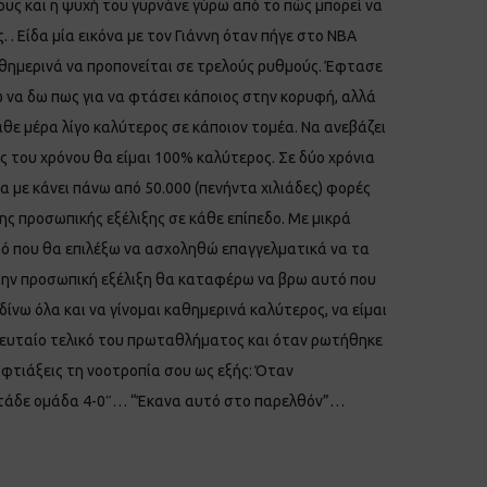
νους και η ψυχή του γυρνάνε γύρω από το πώς μπορεί να
. . Είδα μία εικόνα με τον Γιάννη όταν πήγε στο NBA
καθημερινά να προπονείται σε τρελούς ρυθμούς. Έφτασε
γω να δω πως για να φτάσει κάποιος στην κορυφή, αλλά
κάθε μέρα λίγο καλύτερος σε κάποιον τομέα. Να ανεβάζει
ος του χρόνου θα είμαι 100% καλύτερος. Σε δύο χρόνια
να με κάνει πάνω από 50.000 (πενήντα χιλιάδες) φορές
ης προσωπικής εξέλιξης σε κάθε επίπεδο. Με μικρά
υτό που θα επιλέξω να ασχοληθώ επαγγελματικά να τα
ι την προσωπική εξέλιξη θα καταφέρω να βρω αυτό που
δίνω όλα και να γίνομαι καθημερινά καλύτερος, να είμαι
ελευταίο τελικό του πρωταθλήματος και όταν ρωτήθηκε
 φτιάξεις τη νοοτροπία σου ως εξής: Όταν
ην τάδε ομάδα 4-0″… “Έκανα αυτό στο παρελθόν”…