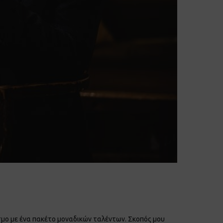
μο με ένα πακέτο μοναδικών ταλέντων. Σκοπός μου