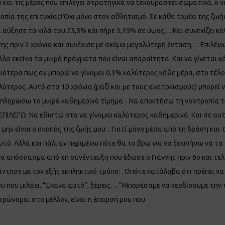
 και τις μέρες που επιλέγει στρατηγικά να ξεκουραστεί σωματικά, ο 
οτροπία της επιτυχίας! Όχι μόνο στον αθλητισμό. Σε κάθε τομέα της ζωής
α αύξησε τα κιλά του 23,5% και πήρε 3,19% σε ύψος… Και συνεχίζει 
ς πριν 2 χρόνια και συνέχισε με ακόμα μεγαλύτερη ένταση. . . Επιλέ
α όλα εκείνα τα μικρά πράγματα που είναι απαραίτητα. Και να γίνεται 
αλιότερα πως αν μπορώ να γίνομαι 0,3% καλύτερος κάθε μέρα, στο τέλ
λύτερος. Αυτό στα 10 χρόνια (μαζί και με τους ανατοκισμούς) μπορεί 
 πληρώσω το μικρό καθημερινό τίμημα. . Να αποκτήσω τη νοοτροπία τ
 ΕΠΙΛΕΓΩ. Να εθιστώ στο να γίνομαι καλύτερος καθημερινά. Και σε α
μην είναι ο σκοπός της ζωής μου. . Γιατί μόνο μέσα από τη δράση κα
τό. Αλλά και πάλι αν περιμένω πότε θα το βρω για να ξεκινήσω να τα 
ένα απόσπασμα από τη συνέντευξη που έδωσε ο Γιάννης πριν 6ο και τ
ντησε με τον εξής εκπληκτικό τρόπο: . Οπότε κατάλαβα ότι πρέπει να
σου που μιλάει. “Έκανα αυτό”, ξέρεις… “Μπορέσαμε να κερδίσουμε τ
τρώνομαι στο μέλλον, είναι η έπαρσή μου που