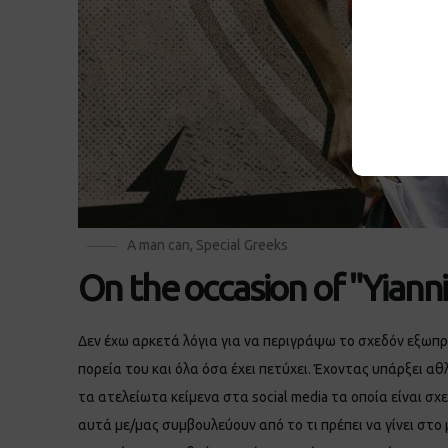
A man can
,
Special Greeks
On the occasion of "Yianni
Δεν έχω αρκετά λόγια για να περιγράψω το σχεδόν εξωπ
πορεία του και όλα όσα έχει πετύχει. Έχοντας υπάρξει 
τα ατελείωτα κείμενα στα social media τα οποία είναι σχ
αυτά με/μας συμβουλεύουν από το τι πρέπει να γίνει στο 