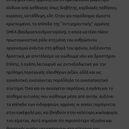
κίνδυνο από ασθένειες όπως διαβήτης, καρδιακές παθήσεις,
καρκίνος, κατάθλιψη, κλπ. Όταν για παράδειγμα είμαστε
ερωτευμένοι, τα επίπεδα της “αντιγηραντικής” ορμόνης
DHEA (δεϋδροεπιανδροστερόνη), η οποία κατέχει πλέον
πρωταγωνιστικό ρόλο στη μάχη του ανθρώπινου
οργανισμού ενάντια στη φθορά του χρόνου, αυξάνονται
δραστικά, με αποτέλεσμα να νιώθουμε νέοι και δραστήριοι.
Επίσης, η αγάπη λειτουργεί ως αντιοξειδωτικό για την
πρόληψη παραγωγής ελευθέρων ριζών, αλλά και ως
αγχολυτικό, ενισχύοντας παράλληλα το ανοσοποιητικό
σύστημα. Όσο και αν ακούγεται παράξενο, η αγάπη και το
αίσθημα ευτυχίας που νιώθουμε μέσα από αυτήν, αυξάνει
τα επίπεδα των ενδορφινών, ορμόνες οι οποίες παράγονται
στον εγκέφαλό μας και βοηθούν στην καλύτερη κυκλοφορία
του αίματος. Αυτό σημαίνει ότι περισσότερο οξυγόνο και
θρεπτικές ουσίες μεταφέρονται στα κύτταρα του