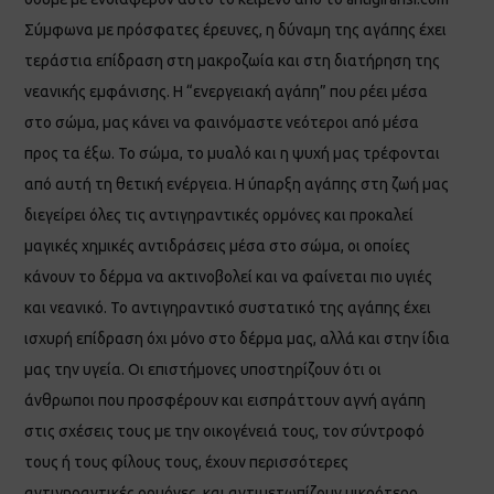
Σύμφωνα με πρόσφατες έρευνες, η δύναμη της αγάπης έχει
τεράστια επίδραση στη μακροζωία και στη διατήρηση της
νεανικής εμφάνισης. Η “ενεργειακή αγάπη” που ρέει μέσα
στο σώμα, μας κάνει να φαινόμαστε νεότεροι από μέσα
προς τα έξω. Το σώμα, το μυαλό και η ψυχή μας τρέφονται
από αυτή τη θετική ενέργεια. Η ύπαρξη αγάπης στη ζωή μας
διεγείρει όλες τις αντιγηραντικές ορμόνες και προκαλεί
μαγικές χημικές αντιδράσεις μέσα στο σώμα, οι οποίες
κάνουν το δέρμα να ακτινοβολεί και να φαίνεται πιο υγιές
και νεανικό. Το αντιγηραντικό συστατικό της αγάπης έχει
ισχυρή επίδραση όχι μόνο στο δέρμα μας, αλλά και στην ίδια
μας την υγεία. Οι επιστήμονες υποστηρίζουν ότι οι
άνθρωποι που προσφέρουν και εισπράττουν αγνή αγάπη
στις σχέσεις τους με την οικογένειά τους, τον σύντροφό
τους ή τους φίλους τους, έχουν περισσότερες
αντιγηραντικές ορμόνες, και αντιμετωπίζουν μικρότερο