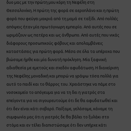
δυο μας με την πρώτη μου κόρη τη Νεφέλη στη
Θεσσαλονίκη. Η πρώτη της φορά σε αεροπλάνο και η πρώτη
φορά που φεύγει μακριά από τη μαμά σε ταξίδι. Από πολλές
απόψεις ήταν μία πρωτόγνωρη εμπειρία. Από αυτές που σε
ωριμάζουν ως πατέρα και ως άνθρωπο. Από αυτές που νικάς
διάφορους προσωπικούς φόβους και απολαμβάνεις
καταστάσεις για πρώτη φορά. Μέσα σε όλα τα υπέροχα που
βιώσαμε ήρθε και μία δυνατή πρόκληση. Μία ξαφνική
αδιαθεσία με εμετούς και σχεδόν αφυδάτωση. Η διαχείριση
της Νεφέλης μοναδική και μπορώ να γράψω τόσα πολλά για
αυτό το παιδί και το θάρρος του. Χρειάστηκε να πάμε στο
νοσοκομείο το απόγευμα για να τη δει η γιατρός στα
επείγοντα για να σιγουρευτούμε ότι δε θα αφυδατωθεί και
ότι δεν είναι κάτι σοβαρό. Παίξαμε, γελάσαμε, κάναμε τη
συμφωνία μας ότι η γιατρός δε θα βάλει το ξυλάκι στο
στόμα και εν τέλει διαπιστώσαμε ότι δεν υπήρχε κάτι