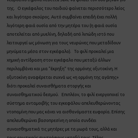
της. Ο εγκέφαλος του παιδιού φαίνεται περισσότερο λείος
και λιγότερο σκούρος. Αυτό συμβαίνει επειδή έχει πολλή
λιγότερη φαιά ουσία από την μητέρα του (η φαιά ουσία
αποτελείται από μυελίνη, δηλαδή από λιπώδη ιστό που
λειτουργεί ως μόνωση για τους νευρώνες που μεταδίδουν
μηνύματα μέσα στον εγκέφαλο). Το φιλί προκαλεί μια
χημική αντίδραση στον εγκέφαλο που μεταξύ άλλων
περιλαμβάνει και μια “έκρηξη” της ορμόνης οξυτοκίνη. Η
οξυτοκίνη αναφέρεται συχνά ως «η ορμόνη της αγάπης»
διότι προκαλεί συναισθήματα στοργής και
συναισθηματικού δεσμού. Επιπλέον, το φιλί ενεργοποιεί το
σύστημα ανταμοιβής του εγκεφάλου απελευθερώνοντας
ντοπαμίνη που μας κάνει να αισθανόμαστε ευφορία. Επίσης
απελευθερώνει βασοπρεσίνη η οποία συνδέει
συναισθηματικά τις μητέρες με τα μωρά τους, αλλά και
τους ερωτικούς συντρόφους μεταξύ τους. Τέλος,