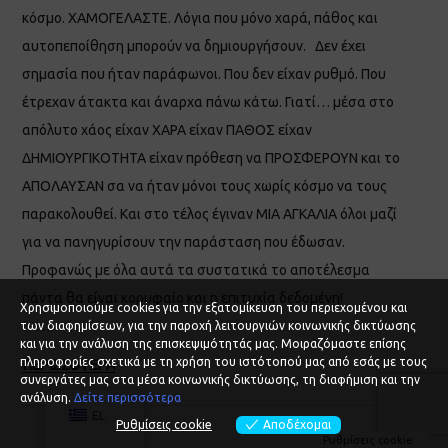
κόσμο. ΧΑΜΟΓΕΛΑΣΤΕ. Λόγια που μόνο χαρά, πάθος και
αυτοπεποίθηση μπορούν να δημιουργήσουν. Δεν έχει
σημασία που ήταν παράφωνοι. Που δεν είχαν ρυθμό. Που
έτρεχαν άτακτα και άναρχα πάνω κάτω. Γιατί… μέσα στο
απόλυτο χάος είχαν ΧΑΡΑ είχαν ΠΑΘΟΣ είχαν
ΔΗΜΙΟΥΡΓΙΚΟΤΗΤΑ είχαν πρόθεση να ΠΡΟΣΦΕΡΟΥΝ και το
ΑΠΟΛΑΥΣΑΝ σα να ήταν μόνοι τους χωρίς κόσμο να τους
παρακολουθεί. Και στο τέλος έγιναν ΜΙΑ ΑΓΚΑΛΙΑ όλοι μαζί
για να πανηγυρίσουν την παράσταση που έδωσαν.
Προφανώς με όλα αυτά τα συστατικά το αποτέλεσμα
πάντα θα είναι κορυφαίο και η επιτυχία δεδομένη!
Χρησιμοποιούμε cookies για την εξατομίκευση του περιεχομένου και
…………….
των διαφημίσεων, για την παροχή λειτουργιών κοινωνικής δικτύωσης
και για την ανάλυση της επισκεψιμότητάς μας. Μοιραζόμαστε επίσης
πληροφορίες σχετικά με τη χρήση του ιστότοπού μας από εσάς με τους
ΠΕΡΙΣΣΟΤΕΡΑ
συνεργάτες μας στα μέσα κοινωνικής δικτύωσης, τη διαφήμιση και την
ανάλυση.
Δείτε περισσότερα
EL
Ρυθμίσεις cookie
Αποδέχομαι
Ρυθμίσεις cookie