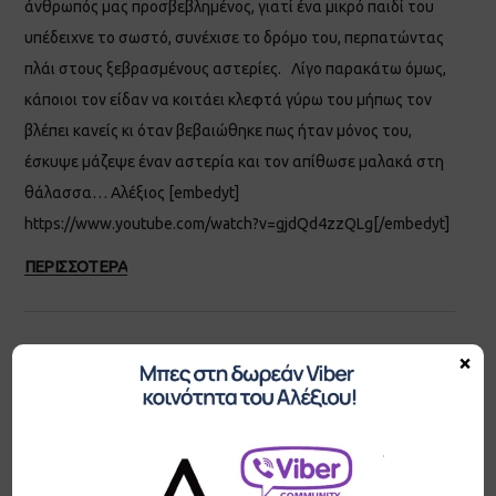
άνθρωπός μας προσβεβλημένος, γιατί ένα μικρό παιδί του
υπέδειχνε το σωστό, συνέχισε το δρόμο του, περπατώντας
πλάι στους ξεβρασμένους αστερίες. Λίγο παρακάτω όμως,
κάποιοι τον είδαν να κοιτάει κλεφτά γύρω του μήπως τον
βλέπει κανείς κι όταν βεβαιώθηκε πως ήταν μόνος του,
έσκυψε μάζεψε έναν αστερία και τον απίθωσε μαλακά στη
θάλασσα… Αλέξιος [embedyt]
https://www.youtube.com/watch?v=gjdQd4zzQLg[/embedyt]
ΠΕΡΙΣΣΟΤΕΡΑ
×