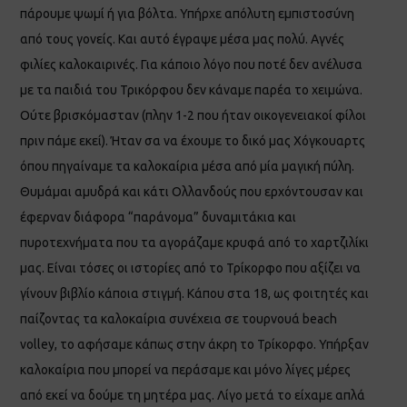
πάρουμε ψωμί ή για βόλτα. Υπήρχε απόλυτη εμπιστοσύνη
από τους γονείς. Και αυτό έγραψε μέσα μας πολύ. Αγνές
φιλίες καλοκαιρινές. Για κάποιο λόγο που ποτέ δεν ανέλυσα
με τα παιδιά του Τρικόρφου δεν κάναμε παρέα το χειμώνα.
Ούτε βρισκόμασταν (πλην 1-2 που ήταν οικογενειακοί φίλοι
πριν πάμε εκεί). Ήταν σα να έχουμε το δικό μας Χόγκουαρτς
όπου πηγαίναμε τα καλοκαίρια μέσα από μία μαγική πύλη.
Θυμάμαι αμυδρά και κάτι Ολλανδούς που ερχόντουσαν και
έφερναν διάφορα “παράνομα” δυναμιτάκια και
πυροτεχνήματα που τα αγοράζαμε κρυφά από το χαρτζιλίκι
μας. Είναι τόσες οι ιστορίες από το Τρίκορφο που αξίζει να
γίνουν βιβλίο κάποια στιγμή. Κάπου στα 18, ως φοιτητές και
παίζοντας τα καλοκαίρια συνέχεια σε τουρνουά beach
volley, το αφήσαμε κάπως στην άκρη το Τρίκορφο. Υπήρξαν
καλοκαίρια που μπορεί να περάσαμε και μόνο λίγες μέρες
από εκεί να δούμε τη μητέρα μας. Λίγο μετά το είχαμε απλά