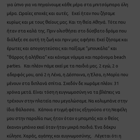
για ύπνο για να πηγαίνουμε κάθε μέρα στα μπιτσόμπαρα όλη
μέρα. Ωραίες εποχές και αυτές. Εκεί ήταν που ζήσαμε
κυρίως και με τους θείους μας. Και τη θεία Αθηνά. Τότε που
ήταν στα καλά της. Πριν ολισθήσει στο δύσβατο δρόμο που
διάλεξε σε αυτή τη ζωή και πριν μας αφήσει. Εκεί ζήσαμε και
έρωτες και απογοητεύσεις και παίξαμε “μπουκάλα” και
“θάρρος ή αλήθεια” και κάναμε νόμιμα και παράνομα beach
parties. Και πλέον πάμε εκεί με τα παιδιά μας. 2 εγώ, 2 ο
αδερφός μου, από 2 η Λένα, η Δέσποινα, η Έλσα, η Μαρία που
μένουν στα διπλανά σπίτια. Σχεδόν δε χωράμε πλέον. 31
χρόνια μετά. Είναι τόση η ευγνωμοσύνη να τα βλέπεις να
τρέχουν στην πλατεία που μεγαλώσαμε. Να κολυμπάνε στην
ίδια θάλασσα. Κάποια στιγμή φέτος εξηγούσα στη Νεφέλη
μου στην παραλία πως ήταν όταν ο μπαμπάς και ο θείος
έκαναν μπάνιο εκεί όταν ήταν μικρά παιδιά. Ένα δάκρυ
κύλησε. Χαράς, αγάπης και ευγνωμοσύνης. Λέγεται ότι η