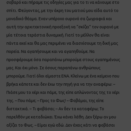
σοβαρό και πήραμε τις οδηγίες μας για το τι να κάνουμε στο
σπίτι. Φεύγοντας, με την άκρη του ματιού μου είδα αυτό το
μοναδικό θέαμα. Εναν υπέροχο ουρανό σα ζωγραφιά και
αυτή την αρχιτεκτονική προεξοχή να “σκίζει” τον ουρανό με
μία τέτοια τεράστια δυναμική. Γιατί το μέλλον θα είναι
πάντα εκεί και θα μας περιμένει να διασχίσουμε τη δική μας
πορεία. Να αγαπήσουμε και να αγαπηθούμε. Να
προσφέρουμε όσα παραπάνω μπορούμε στους αγαπημένους
μας. Και όχι μόνο. Σε όσους παραπάνω ανθρώπους
μπορούμε. Γιατί όλοι είμαστε ΕΝΑ. Κλείνω με ένα κείμενο που
βρήκα κάποτε και δεν έχω την πηγή για να την αναφέρω: –
Πιάσε μου το χέρι και πάμε, της είπε απλώνοντας της το χέρι
της. – Που πάμε; – Προς το Φως! – Φοβάμαι, της είπε
διστακτικά. – Τι φοβάσαι; – Αν δεν τα καταφέρω; Το
παρελθόν με καταδιώκει. Έχω κάνει λάθη. Δεν ξέρω αν μου
αξίζει το Φως. – Είμαι εγώ εδώ. Δεν έχεις κάτι να φοβάσαι