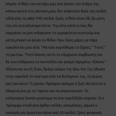
Μαρία. Η θεία του πατέρα μας που έχασε τον άνδρα της
κάπου κοντά στη γέννηση μου, δεν απέκτησε δικά της παιδιά
αλλά είχε τα ΔΙΚΑ ΤΗΣ παιδιά. Εμάς. Η θεία είναι 98, ζει μόνη
της και αυτοεξυπηρετείται. Της είπα κάποτε πως θα
περιμένει να μου σιδερώσει το γαμπριάτικο κοστούμι και
μετά μπορεί να φύγει αν θέλει. Πριν λίγες μέρες με πήρε
αγκαλιά και μου είπε: “Με έχει κοροϊδέψει το ξέρεις;” “Γιατί;”
τη ρωτάω. “Γιατί έκανες αυτό το σύμφωνο συμβίωσης και
δε σου σιδέρωσα το παντελόνι και ακόμα περιμένω. Γέλασα.”
Γέλασε και αυτή. Έχεις δρόμο ακόμα της λέω. Και της έδωσα
στην αγκαλιά το νεώτερο από τα δισέγγονα της, τη Διώνη
μας που είναι 15 μηνών. Περίεργο πράγμα η ζωή. Να γίνεται η
98χρονη ένα με το 1χρονο και να επικοινωνούν. Τα
καλοκαίρια λοιπόν μπαίναμε σε ένα παράλληλο σύμπαν. Στο
Τρίκορφο σταδιακά ήρθαν πολλές οικογένειες, γέμισε ο
οικισμός και ήμασταν πάνω από 30 παιδιά. Τρεις φουρνιές.