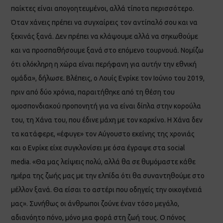
παίκτες είναι απογοητευμένοι, αλλά τίποτα περισσότερο.
Όταν χάνεις πρέπει να συγχαίρεις τον αντίπαλό σου και να
ξεκινάς ξανά. Δεν πρέπει να κλάψουμε αλλά να σηκωθούμε
και να προσπαθήσουμε ξανά στο επόμενο τουρνουά. Νομίζω
ότι ολόκληρη η χώρα είναι περήφανη για αυτήν την εθνική
ομάδα», δήλωσε. Βλέπεις, ο Λουίς Ενρίκε τον Ιούνιο του 2019,
πριν από δύο χρόνια, παραιτήθηκε από τη θέση του
ομοσπονδιακού προπονητή για να είναι δίπλα στην κορούλα
του, τη Χάνα του, που έδινε μάχη με τον καρκίνο. Η Χάνα δεν
τα κατάφερε, «έφυγε» τον Αύγουστο εκείνης της χρονιάς
και ο Ενρίκε είχε συγκλονίσει με όσα έγραψε στα social
media. «Θα μας λείψεις πολύ, αλλά θα σε θυμόμαστε κάθε
ημέρα της ζωής μας με την ελπίδα ότι θα συναντηθούμε στο
μέλλον ξανά. Θα είσαι το αστέρι που οδηγείς την οικογένειά
μας». Συνήθως οι άνθρωποι ζούνε έναν τόσο μεγάλο,
αδιανόητο πόνο, μόνο μια φορά στη ζωή τους. Ο πόνος