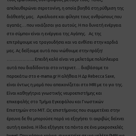
απελευθερώνει σεροτονίνη, η οποία βοηθά στη ρύθμιση της
διάθεσής μας. Αγκάλιασε και φίλησε τους ανθρώπους που
αγαπάς… που νοιάζεσαι για αυτούς. Η πιο δυνατή ενέργεια
στο σύμπαν είναι η ενέργεια της Αγάπης. Ας της
επιτρέψουμε να τραγουδήσει και να ανθίσει στην καρδιά
μας. Ας δείξουμε αυτά που νιώθουμε στην πράξη!
……………….. Επειδή καλό είναι να μελετάμε πολύπλευρα
αυτά που διαδίδονται στο ιντερνετ… διαβάσαμε το
παρακάτω στο e-mama.gr Η αλήθεια Η Δρ Rebecca Saxe,
είναι όντως η μαμά που απεικονίζεται στο MRI με το γιο της.
Είναι καθηγήτρια γνωστικής νευροεπιστήμης και
επικεφαλής στο Τμήμα Εγκεφάλου και Γνωστικών
Επιστημών στο MIT. Ως επιστήμονας που συμμετέχει στην
έρευνα δε θα μπορούσε παρά να εξηγήσει τι ακριβώς δείχνει
αυτή η εικόνα. Η ίδια εξήγησε τα πάντα σε ένα μακροσκελές
tweet. Πριν κάποια χρόνια, συμμετείχε σε μια μελέτη fMRI για