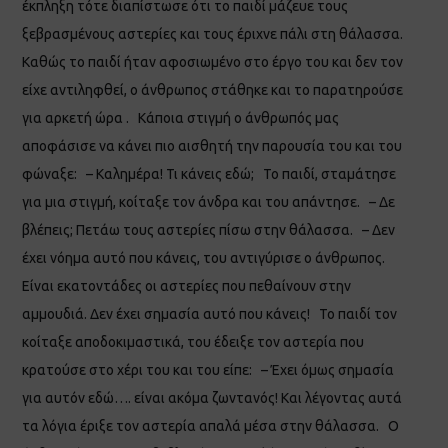
έκπληξη τότε διαπίστωσε ότι το παιδί μάζευε τους
ξεβρασμένους αστερίες και τους έριχνε πάλι στη θάλασσα.
Καθώς το παιδί ήταν αφοσιωμένο στο έργο του και δεν τον
είχε αντιληφθεί, ο άνθρωπος στάθηκε και το παρατηρούσε
για αρκετή ώρα . Κάποια στιγμή ο άνθρωπός μας
αποφάσισε να κάνει πιο αισθητή την παρουσία του και του
φώναξε: – Καλημέρα! Τι κάνεις εδώ; Το παιδί, σταμάτησε
για μια στιγμή, κοίταξε τον άνδρα και του απάντησε. – Δε
βλέπεις; Πετάω τους αστερίες πίσω στην θάλασσα. – Δεν
έχει νόημα αυτό που κάνεις, του αντιγύρισε ο άνθρωπος.
Είναι εκατοντάδες οι αστερίες που πεθαίνουν στην
αμμουδιά. Δεν έχει σημασία αυτό που κάνεις! Το παιδί τον
κοίταξε αποδοκιμαστικά, του έδειξε τον αστερία που
κρατούσε στο χέρι του και του είπε: – Έχει όμως σημασία
για αυτόν εδώ…. είναι ακόμα ζωντανός! Και λέγοντας αυτά
τα λόγια έριξε τον αστερία απαλά μέσα στην θάλασσα. Ο