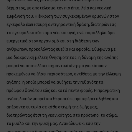
δέρματος, με αποτέλεσμα την πιο ήπια, λεία και νεανική
εμφάνισή του. Η έκκριση των συγκεκριμένων ορμονών στον
εγκέφαλο έχει ισχυρή αντιγηραντική δράση, διατηρώντας
τα εγκεφαλικά κύτταρα νέα και υγιή, ενώ παράλληλα δρα
ευεργετικά στον οργανισμό και στη διάθεση των
ανθρώπων, προκαλώντας ευεξία και εφορία. Σύμφωνα με
μια διαχρονική μελέτη θνησιμότητας, η δύναμη της αγάπης
μπορεί να αποτελέσει σημαντικό κίνητρο για κάποιον
προκειμένου να ζήσει περισσότερο, αντίθετα με την έλλειψη
αγάπης, η οποία μπορεί να αυξήσει την πιθανότητα
πρόωρου θανάτου εώς και κατά πέντε φορές. Η πραγματική
αγάπη λοιπόν μπορεί και θεραπεύει, προσφέρει αληθινή και
απέραντη ευτυχία σε κάθε στιγμή της ζωής μας,
διατηρώντας έτσι τη νεανικότητα στο πρόσωπο, το σώμα,
το μυαλό και την ψυχή μας. Ανακάλυψε κι εσύ την
αντιγηραντική δράση του “να αγαπάς και να αγαπιέσαι”και