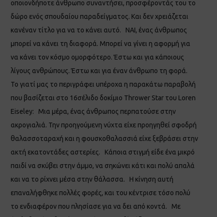
οποιονδήποτε άνθρωπο συναντήσει, προσφέροντάς του το
δώρο ενός σπουδαίου παραδείγματος. Και δεν χρειάζεται
κανέναν τίτλο για να το κάνει αυτό. ΝΑΙ, ένας άνθρωπος
μπορεί να κάνει τη διαφορά. Μπορεί να γίνει η αφορμή για
να κάνει τον κόσμο ομορφότερο. Έστω και για κάποιους
λίγους ανθρώπους. Έστω και για έναν άνθρωπο τη φορά.
Το γιατί μας το περιγράφει υπέροχα η παρακάτω παραβολή
που βασίζεται στο 16σέλιδο δοκίμιο Thrower Star του Loren
Eiseley: Μια μέρα, ένας άνθρωπος περπατούσε στην
ακρογιαλιά. Την προηγούμενη νύχτα είχε προηγηθεί σφοδρή
θαλασσοταραχή και η φουσκοθαλασσιά είχε ξεβράσει στην
ακτή εκατοντάδες αστερίες. Κάποια στιγμή είδε ένα μικρό
παιδί να σκύβει στην άμμο, να σηκώνει κάτι και πολύ απαλά
και να το ρίχνει μέσα στην θάλασσα. Η κίνηση αυτή
επαναλήφθηκε πολλές φορές, και του κέντρισε τόσο πολύ
το ενδιαφέρον που πλησίασε για να δει από κοντά. Με