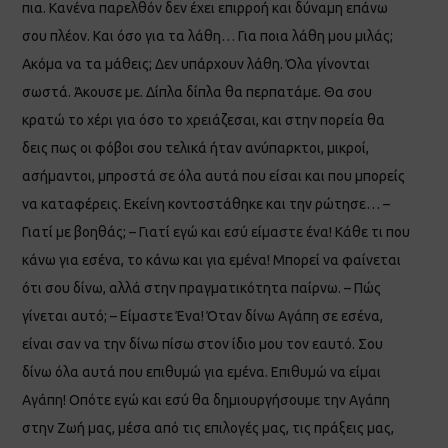
πια. Κανένα παρελθόν δεν έχει επιρροή και δύναμη επάνω
σου πλέον. Και όσο για τα λάθη… Για ποια λάθη μου μιλάς;
Ακόμα να τα μάθεις; Δεν υπάρχουν λάθη. Όλα γίνονται
σωστά. Άκουσε με. Δίπλα δίπλα θα περπατάμε. Θα σου
κρατώ το χέρι για όσο το χρειάζεσαι, και στην πορεία θα
δεις πως οι φόβοι σου τελικά ήταν ανύπαρκτοι, μικροί,
ασήμαντοι, μπροστά σε όλα αυτά που είσαι και που μπορείς
να καταφέρεις. Εκείνη κοντοστάθηκε και την ρώτησε… –
Γιατί με βοηθάς; – Γιατί εγώ και εσύ είμαστε ένα! Κάθε τι που
κάνω για εσένα, το κάνω και για εμένα! Μπορεί να φαίνεται
ότι σου δίνω, αλλά στην πραγματικότητα παίρνω. – Πώς
γίνεται αυτό; – Είμαστε Ένα! Όταν δίνω Αγάπη σε εσένα,
είναι σαν να την δίνω πίσω στον ίδιο μου τον εαυτό. Σου
δίνω όλα αυτά που επιθυμώ για εμένα. Επιθυμώ να είμαι
Αγάπη! Οπότε εγώ και εσύ θα δημιουργήσουμε την Αγάπη
στην Ζωή μας, μέσα από τις επιλογές μας, τις πράξεις μας,