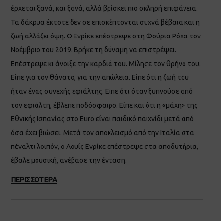
έρχεται ξανά, και ξανά, αλλά βρίσκει πιο σκληρή επιφάνεια.
Τα δάκρυα έκτοτε δεν σε επισκέπτονται συχνά βέβαια και η
ζωή αλλάζει όψη. Ο Ενρίκε επέστρεψε στη Φούρια Ρόχα τον
Νοέμβριο του 2019. Βρήκε τη δύναμη να επιστρέψει.
Επέστρεψε κι άνοιξε την καρδιά του. Μίλησε τον θρήνο του.
Είπε για τον θάνατο, για την απώλεια. Είπε ότι η ζωή του
ήταν ένας συνεχής εφιάλτης. Είπε ότι όταν ξυπνούσε από
τον εφιάλτη, έβλεπε ποδόσφαιρο. Είπε και ότι η «μάχη» της
Εθνικής Ισπανίας στο Euro είναι παιδικό παιχνίδι μετά από
όσα έχει βιώσει. Μετά τον αποκλεισμό από την Ιταλία στα
πέναλτι λοιπόν, ο Λουίς Ενρίκε επέστρεψε στα αποδυτήρια,
έβαλε μουσική, ανέβασε την ένταση.
ΠΕΡΙΣΣΟΤΕΡΑ