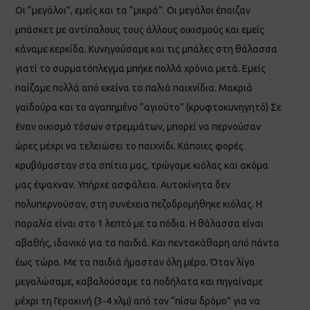
Οι “μεγάλοι”, εμείς και τα “μικρά”. Οι μεγάλοι έπαιζαν
μπάσκετ με αντίπαλους τους άλλους οικισμούς και εμείς
κάναμε κερκίδα. Κυνηγούσαμε και τις μπάλες στη θάλασσα
γιατί το συρματόπλεγμα μπήκε πολλά χρόνια μετά. Εμείς
παίζαμε πολλά από εκείνα τα παλιά παιχνίδια. Μακριά
γαϊδούρα και το αγαπημένο “αγιούτο” (κρυφτοκυνηγητό) Σε
έναν οικισμό τόσων στρεμμάτων, μπορεί να περνούσαν
ώρες μέχρι να τελειώσει το παιχνίδι. Κάποιες φορές
κρυβόμασταν στα σπίτια μας, τρώγαμε κιόλας και ακόμα
μας έψαχναν. Υπήρχε ασφάλεια. Αυτοκίνητα δεν
πολυπερνούσαν, στη συνέχεια πεζοδρομήθηκε κιόλας. Η
παραλία είναι στο 1 λεπτό με τα πόδια. Η θάλασσα είναι
αβαθής, ιδανικό για τα παιδιά. Και πεντακάθαρη από πάντα
έως τώρα. Με τα παιδιά ήμασταν όλη μέρα. Όταν λίγο
μεγαλώσαμε, καβαλούσαμε τα ποδήλατα και πηγαίναμε
μέχρι τη Γερακινή (3-4 χλμ) από τον “πίσω δρόμο” για να