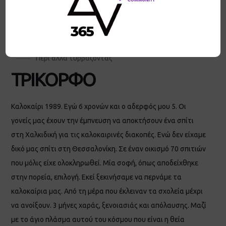
Περί άλλα τυρβάζοντας
ΤΡΙΚΟΡΦΟ
Καλοκαίρι 1989. Εγώ 6 χρονών και ο αδερφός μου 5. Οι
γονείς μας έχουν την έμπνευση να αποκτήσουν ένα σπίτι
στη Χαλκιδική για τις καλοκαιρινές διακοπές. Ενώ δεν είχαμε
δικό μας σπίτι στη Θεσσαλονίκη. Σε έναν οικισμό 70 σπιτιών
που μόλις είχε ολοκληρωθεί. Μία σοφή, όπως αποδείχθηκε
στην πορεία, επιλογή. Εκεί ξεκινήσαμε να περνάμε τα
καλοκαίρια μας. Από τη μέρα που έκλειναν τα σχολεία μέχρι
να ανοίξουν. 3 μήνες χαράς, ξενοιασιάς και απόλαυσης. Μαζί
με το άγιο πλάσμα αυτού του κόσμου που είναι η θεία