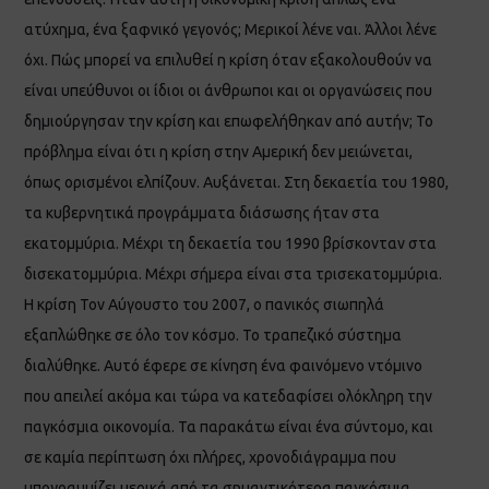
ατύχημα, ένα ξαφνικό γεγονός; Μερικοί λένε ναι. Άλλοι λένε
όχι. Πώς μπορεί να επιλυθεί η κρίση όταν εξακολουθούν να
είναι υπεύθυνοι οι ίδιοι οι άνθρωποι και οι οργανώσεις που
δημιούργησαν την κρίση και επωφελήθηκαν από αυτήν; Το
πρόβλημα είναι ότι η κρίση στην Αμερική δεν μειώνεται,
όπως ορισμένοι ελπίζουν. Αυξάνεται. Στη δεκαετία του 1980,
τα κυβερνητικά προγράμματα διάσωσης ήταν στα
εκατομμύρια. Μέχρι τη δεκαετία του 1990 βρίσκονταν στα
δισεκατομμύρια. Μέχρι σήμερα είναι στα τρισεκατομμύρια.
Η κρίση Τον Αύγουστο του 2007, ο πανικός σιωπηλά
εξαπλώθηκε σε όλο τον κόσμο. Το τραπεζικό σύστημα
διαλύθηκε. Αυτό έφερε σε κίνηση ένα φαινόμενο ντόμινο
που απειλεί ακόμα και τώρα να κατεδαφίσει ολόκληρη την
παγκόσμια οικονομία. Τα παρακάτω είναι ένα σύντομο, και
σε καμία περίπτωση όχι πλήρες, χρονοδιάγραμμα που
υπογραμμίζει μερικά από τα σημαντικότερα παγκόσμια