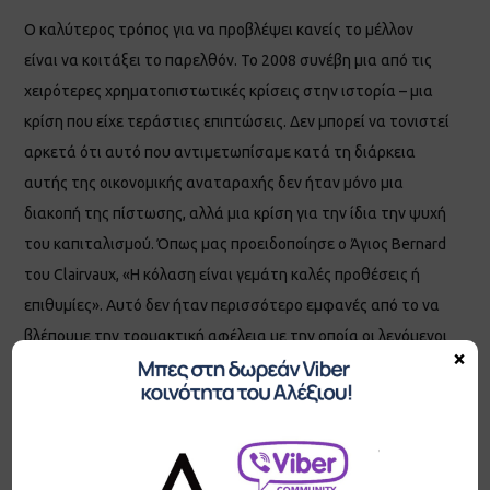
Ο καλύτερος τρόπος για να προβλέψει κανείς το μέλλον
είναι να κοιτάξει το παρελθόν. Το 2008 συνέβη μια από τις
χειρότερες χρηματοπιστωτικές κρίσεις στην ιστορία – μια
κρίση που είχε τεράστιες επιπτώσεις. Δεν μπορεί να τονιστεί
αρκετά ότι αυτό που αντιμετωπίσαμε κατά τη διάρκεια
αυτής της οικονομικής αναταραχής δεν ήταν μόνο μια
διακοπή της πίστωσης, αλλά μια κρίση για την ίδια την ψυχή
του καπιταλισμού. Όπως μας προειδοποίησε ο Άγιος Bernard
του Clairvaux, «Η κόλαση είναι γεμάτη καλές προθέσεις ή
επιθυμίες». Αυτό δεν ήταν περισσότερο εμφανές από το να
βλέπουμε την τρομακτική αφέλεια με την οποία οι λεγόμενοι
×
ηγέτες αντιμετώπισαν την οικονομική κατάσταση έκτακτης
ανάγκης. Κατά συνέπεια, πολλοί άνθρωποι υπέφεραν
εξαιτίας των πράξεων της κυβέρνησης της Αμερικής και των
ηγετών των επιχειρήσεων που προκάλεσαν και επέκτειναν
αυτήν την οικονομική κατάσταση έκτακτης ανάγκης. Τα