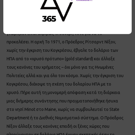
τελευταία χρόνια έχουν αναλυθεί εκτενώς οι
μεταγενέστερες επιπτώσεις της οικονομικής κρίσης του
2008. Αλλά αυτό που οι περισσότεροι άνθρωποι δεν
γνωρίζουν είναι ακριβώς τι συνέβη τότε για να το
προκαλέσει. Η αρχή Το 1971, ο Πρόεδρος Ρίτσαρντ Νίξον,
χωρίς την έγκριση του Κογκρέσου, έβγαλε το δολάριο των
ΗΠΑ από το «χρυσό πρότυπο» (gold standard) και άλλαξε
τους κανόνες του χρήματος – όχι μόνο για τις Ηνωμένες
Πολιτείες αλλά και για όλο τον κόσμο. Χωρίς την έγκριση του
Κογκρέσου, διέκοψε τη σχέση του δολαρίου ΗΠΑ με το
χρυσό. Πήρε αυτή τη μονομερή απόφαση κατά τη διάρκεια
μιας διήμερης συνάντησης που πραγματοποιήθηκε ήσυχα
στο νησί Minot στο Maine, χωρίς να συμβουλευτεί το State
Department ή το Διεθνές Νομισματικό σύστημα. Ο Πρόεδρος
Νίξον άλλαξε τους κανόνες επειδή οι ξένες χώρες που
πληρώνονταν σε δολάρια ΗΠΑ έγιναν σκεπτικές όταν το