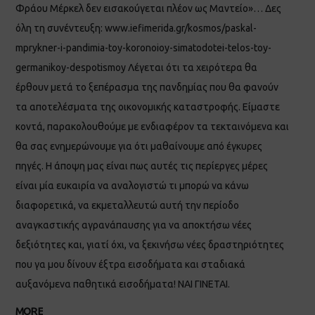
Φράου Μέρκελ δεν εισακούγεται πλέον ως Μαντείο»… Δες
όλη τη συνέντευξη: www.iefimerida.gr/kosmos/paskal-
mprykner-i-pandimia-toy-koronoioy-simatodotei-telos-toy-
germanikoy-despotismoy Λέγεται ότι τα χειρότερα θα
έρθουν μετά το ξεπέρασμα της πανδημίας που θα φανούν
τα αποτελέσματα της οικονομικής καταστροφής. Είμαστε
κοντά, παρακολουθούμε με ενδιαφέρον τα τεκταινόμενα και
θα σας ενημερώνουμε για ότι μαθαίνουμε από έγκυρες
πηγές. Η άποψη μας είναι πως αυτές τις περίεργες μέρες
είναι μία ευκαιρία να αναλογιστώ τι μπορώ να κάνω
διαφορετικά, να εκμεταλλευτώ αυτή την περίοδο
αναγκαστικής αγρανάπαυσης για να αποκτήσω νέες
δεξιότητες και, γιατί όχι, να ξεκινήσω νέες δραστηριότητες
που γα μου δίνουν έξτρα εισοδήματα και σταδιακά
αυξανόμενα παθητικά εισοδήματα! ΝΑΙ ΓΙΝΕΤΑΙ.
MORE