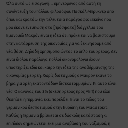
Όλα αυτά ως εισαγωγή… εμπνεόμενος από αυτή τη
συνέντευξη του Γάλλου φιλοσόφου Πασκάλ Μπρυκνέρ από
όπου και κρατάω την τελευταία παράγραφο: «Εκείνο που
μου έκανε εντύπωση στο [πρόσφατα] διάγγελμα του
Εμανουέλ Μακρόν είναι η ιδέα ότι πρόκειται να βασιστούμε
στην κατάρρευση της οικονομίας για να ξεκινήσουμε από
νέα βάση. Δηλαδή χρησιμοποιώντας το όπλο του χρέους. Δεν
είναι διόλου παράλογο: πολλοί οικονομολόγοι έχουν
υποστηρίξει εδώ και καιρό την ιδέα της αναθέρμανσης της
οικονομίας με χρέη. Χωρίς δισταγμούς ο Μακρόν έκανε το
βήμα για χρέη εκατοντάδων δισεκατομμυρίων. Κι αυτό είναι
νέο! Ο κανόνας του 3% (σχέση χρέους προς ΑΕΠ) που είχε
θεσπίσει η Γερμανία έχει παρέλθει. Είναι το τέλος του
γερμανικού δεσποτισμού στην Ευρώπη του Μάαστριχτ.
Καθώς η Γερμανία βρίσκεται σε δύσκολη κατάσταση κι
επιπλέον σημειώνεται εκεί μια αναβίωση του ναζισμού, η