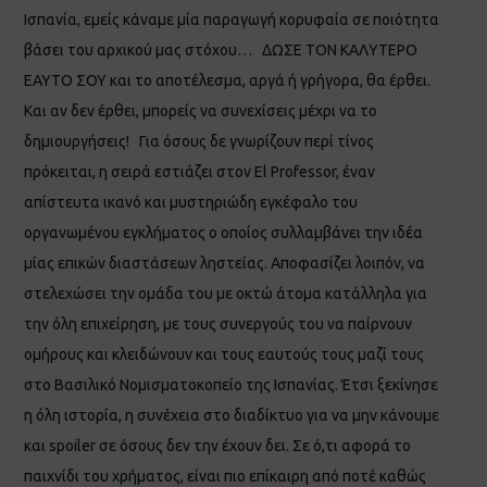
Ισπανία, εμείς κάναμε μία παραγωγή κορυφαία σε ποιότητα
βάσει του αρχικού μας στόχου… ΔΩΣΕ ΤΟΝ ΚΑΛΥΤΕΡΟ
ΕΑΥΤΟ ΣΟΥ και το αποτέλεσμα, αργά ή γρήγορα, θα έρθει.
Και αν δεν έρθει, μπορείς να συνεχίσεις μέχρι να το
δημιουργήσεις! Για όσους δε γνωρίζουν περί τίνος
πρόκειται, η σειρά εστιάζει στον El Professor, έναν
απίστευτα ικανό και μυστηριώδη εγκέφαλο του
οργανωμένου εγκλήματος ο οποίος συλλαμβάνει την ιδέα
μίας επικών διαστάσεων ληστείας. Αποφασίζει λοιπόν, να
στελεχώσει την ομάδα του με οκτώ άτομα κατάλληλα για
την όλη επιχείρηση, με τους συνεργούς του να παίρνουν
ομήρους και κλειδώνουν και τους εαυτούς τους μαζί τους
στο Βασιλικό Νομισματοκοπείο της Ισπανίας. Έτσι ξεκίνησε
η όλη ιστορία, η συνέχεια στο διαδίκτυο για να μην κάνουμε
και spoiler σε όσους δεν την έχουν δει. Σε ό,τι αφορά το
παιχνίδι του χρήματος, είναι πιο επίκαιρη από ποτέ καθώς