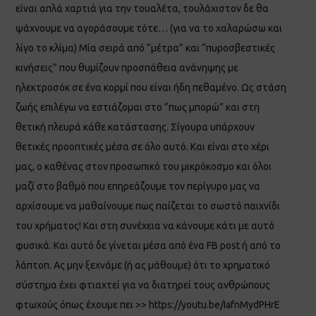
είναι απλά χαρτιά για την τουαλέτα, τουλάχιστον δε θα
ψάχνουμε να αγοράσουμε τότε… (για να το χαλαρώσω και
λίγο το κλίμα) Μία σειρά από “μέτρα” και “πυροσβεστικές
κινήσεις” που θυμίζουν προσπάθεια ανάνηψης με
ηλεκτροσόκ σε ένα κορμί που είναι ήδη πεθαμένο. Ως στάση
ζωής επιλέγω να εστιάζομαι στο “πως μπορώ” και στη
θετική πλευρά κάθε κατάστασης. Σίγουρα υπάρχουν
θετικές προοπτικές μέσα σε όλο αυτό. Και είναι στο χέρι
μας, ο καθένας στον προσωπικό του μικρόκοσμο και όλοι
μαζί στο βαθμό που επηρεάζουμε τον περίγυρο μας να
αρχίσουμε να μαθαίνουμε πως παίζεται το σωστό παιχνίδι
του χρήματος! Και στη συνέχεια να κάνουμε κάτι με αυτό
φυσικά. Και αυτό δε γίνεται μέσα από ένα FB post ή από το
λάπτοπ. Ας μην ξεχνάμε (ή ας μάθουμε) ότι το χρηματικό
σύστημα έχει φτιαχτεί για να διατηρεί τους ανθρώπους
φτωχούς όπως έχουμε πει >> https://youtu.be/IafnMydPHrE