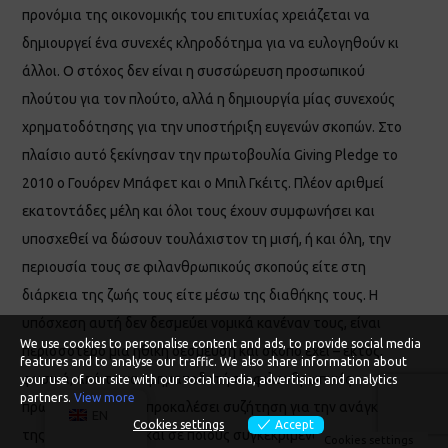
προνόμια της οικονομικής του επιτυχίας χρειάζεται να
δημιουργεί ένα συνεχές κληροδότημα για να ευλογηθούν κι
άλλοι. Ο στόχος δεν είναι η συσσώρευση προσωπικού
πλούτου για τον πλούτο, αλλά η δημιουργία μίας συνεχούς
χρηματοδότησης για την υποστήριξη ευγενών σκοπών. Στο
πλαίσιο αυτό ξεκίνησαν την πρωτοβουλία Giving Pledge το
2010 ο Γουόρεν Μπάφετ και ο Μπιλ Γκέιτς. Πλέον αριθμεί
εκατοντάδες μέλη και όλοι τους έχουν συμφωνήσει και
υποσχεθεί να δώσουν τουλάχιστον τη μισή, ή και όλη, την
περιουσία τους σε φιλανθρωπικούς σκοπούς είτε στη
διάρκεια της ζωής τους είτε μέσω της διαθήκης τους. Η
υπόσχεση αυτή δεν δεσμεύει νομικά κανέναν τους, είναι
We use cookies to personalise content and ads, to provide social media
περισσότερο μια ηθική δέσμευση και σκοπό έχει – εκτός,
features and to analyse our traffic. We also share information about
φυσικά, από το να χρηματοδοτήσει φιλανθρωπικές
your use of our site with our social media, advertising and analytics
partners.
View more
πρωτοβουλίες – να προκαλέσει συζήτηση για την ανάγκη
EN
Cookies settings
Accept
της φιλανθρωπίας και σε ποιους συγκεκριμένους σκοπούς
Cookies settings