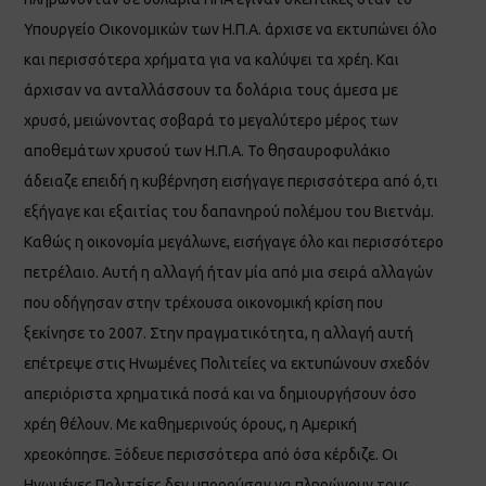
Υπουργείο Οικονομικών των Η.Π.Α. άρχισε να εκτυπώνει όλο
και περισσότερα χρήματα για να καλύψει τα χρέη. Και
άρχισαν να ανταλλάσσουν τα δολάρια τους άμεσα με
χρυσό, μειώνοντας σοβαρά το μεγαλύτερο μέρος των
αποθεμάτων χρυσού των Η.Π.Α. Το θησαυροφυλάκιο
άδειαζε επειδή η κυβέρνηση εισήγαγε περισσότερα από ό,τι
εξήγαγε και εξαιτίας του δαπανηρού πολέμου του Βιετνάμ.
Καθώς η οικονομία μεγάλωνε, εισήγαγε όλο και περισσότερο
πετρέλαιο. Αυτή η αλλαγή ήταν μία από μια σειρά αλλαγών
που οδήγησαν στην τρέχουσα οικονομική κρίση που
ξεκίνησε το 2007. Στην πραγματικότητα, η αλλαγή αυτή
επέτρεψε στις Ηνωμένες Πολιτείες να εκτυπώνουν σχεδόν
απεριόριστα χρηματικά ποσά και να δημιουργήσουν όσο
χρέη θέλουν. Με καθημερινούς όρους, η Αμερική
χρεοκόπησε. Ξόδευε περισσότερα από όσα κέρδιζε. Οι
Ηνωμένες Πολιτείες δεν μπορούσαν να πληρώνουν τους