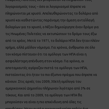
λογαριασμούς τους – όσο οι λογαριασμοί έπρεπε να
πληρώνονται με χρυσό. Απελευθερώνοντας το δολάριο από
χρυσό και καθιστώντας παράνομη την άμεση ανταλλαγή
δολαρίων για το χρυσό, ο Νίξον δημιούργησε έναν δρόμο για
τις Ηνωμένες Πολιτείες να εκτυπώσουν το δρόμο τους έξω
από το χρέος. Μετά το 1971, το δολάριο ΗΠΑ δεν ήταν πλέον
χρήμα, αλλά μάλλον νόμισμα. Για χρόνια, άνθρωποι σε όλο
τον κόσμο πίστευαν ότι τα ομόλογα των ΗΠΑ είναι η
ασφαλέστερη επένδυση στον κόσμο. Για χρόνια, οι
αποταμιευτές αγόραζαν πιστά τα ομόλογα των ΗΠΑ,
πιστεύοντας ότι ήταν το πιο έξυπνο πράγμα που έπρεπε να
κάνουν. Στις αρχές του 2009, 30ετή ομόλογα του
αμερικανικού Δημοσίου πλήρωναν λιγότερο από 3% σε
τόκους. Και από το 2009, τα ομόλογα των ΗΠΑ θα
μπορούσαν να είναι η πιο επικίνδυνη από όλες τις
επενδύσεις. Ήταν αυτή η οικονομική κρίση απλώς ένα