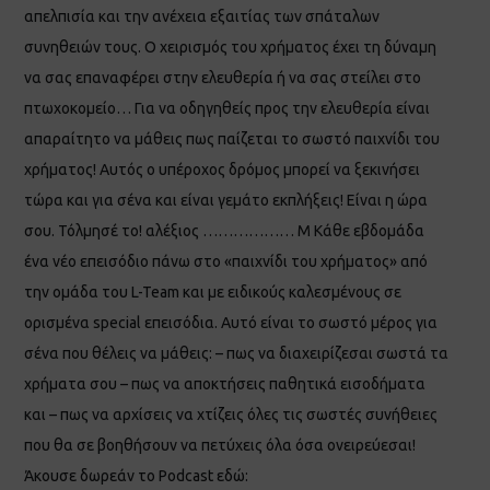
απελπισία και την ανέχεια εξαιτίας των σπάταλων
συνηθειών τους. Ο χειρισμός του χρήματος έχει τη δύναμη
να σας επαναφέρει στην ελευθερία ή να σας στείλει στο
πτωχοκομείο… Για να οδηγηθείς προς την ελευθερία είναι
απαραίτητο να μάθεις πως παίζεται το σωστό παιχνίδι του
χρήματος! Αυτός ο υπέροχος δρόμος μπορεί να ξεκινήσει
τώρα και για σένα και είναι γεμάτο εκπλήξεις! Είναι η ώρα
σου. Τόλμησέ το! αλέξιος ……………… Μ Κάθε εβδομάδα
ένα νέο επεισόδιο πάνω στο «παιχνίδι του χρήματος» από
την ομάδα του L-Team και με ειδικούς καλεσμένους σε
ορισμένα special επεισόδια. Αυτό είναι το σωστό μέρος για
σένα που θέλεις να μάθεις: – πως να διαχειρίζεσαι σωστά τα
χρήματα σου – πως να αποκτήσεις παθητικά εισοδήματα
και – πως να αρχίσεις να χτίζεις όλες τις σωστές συνήθειες
που θα σε βοηθήσουν να πετύχεις όλα όσα ονειρεύεσαι!
Άκουσε δωρεάν το Podcast εδώ: