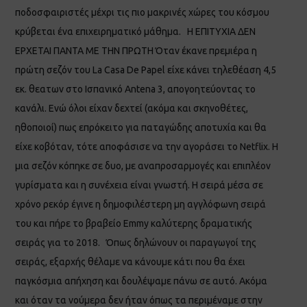
ποδοσφαιριστές μέχρι τις πιο μακρινές χώρες του κόσμου
κρύβεται ένα επιχειρηματικό μάθημα. Η ΕΠΙΤΥΧΙΑ ΔΕΝ
ΕΡΧΕΤΑΙ ΠΑΝΤΑ ΜΕ ΤΗΝ ΠΡΩΤΗ Όταν έκανε πρεμιέρα η
πρώτη σεζόν του La Casa De Papel είχε κάνει τηλεθέαση 4,5
εκ. θεατων στο Ισπανικό Antena 3, απογοητεύοντας το
κανάλι. Ενώ όλοι είχαν δεχτεί (ακόμα και σκηνοθέτες,
ηθοποιοί) πως επρόκειτο για παταγώδης αποτυχία και θα
είχε κοβόταν, τότε αποφάσισε να την αγοράσει το Netflix. Η
μια σεζόν κόπηκε σε δυο, με αναπροσαρμογές και επιπλέον
γυρίσματα και η συνέχεια είναι γνωστή. Η σειρά μέσα σε
χρόνο ρεκόρ έγινε η δημοφιλέστερη μη αγγλόφωνη σειρά
του και πήρε το βραβείο Emmy καλύτερης δραματικής
σειράς για το 2018. Όπως δηλώνουν οι παραγωγοί της
σειράς, εξαρχής θέλαμε να κάνουμε κάτι που θα έχει
παγκόσμια απήχηση και δουλέψαμε πάνω σε αυτό. Ακόμα
και όταν τα νούμερα δεν ήταν όπως τα περιμέναμε στην