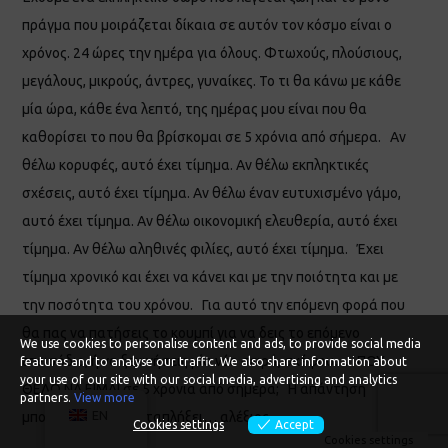
πράγμα που μοιράζεται δίκαια σε αυτόν τον κόσμο είναι ο
χρόνος. 24 ώρες την ημέρα για όλους. Φτωχούς, πλούσιους,
μεγάλους, μικρούς, άντρες, γυναίκες. Το τι θα κάνω με κάθε
μία ώρα, κάθε ένα λεπτό, της ημέρας μου είναι που θα
καθορίσει το που θα βρίσκομαι σε 5 χρόνια από σήμερα. Αν
θέλω κορυφές, αυτό έχει τίμημα. Αν θέλω εκπληκτικές
σχέσεις, αυτό έχει τίμημα. Αν θέλω έναν ευτυχισμένο γάμο,
αυτό έχει τίμημα. Αν θέλω οικονομική ελευθερία, αυτό έχει
τίμημα. Αν θέλω αληθινές φιλίες, αυτό έχει τίμημα. Έχει
τίμημα χρονικό και έχει να κάνει και με την ποιότητα και με
την ποσότητα του χρόνου. Για αυτό την επόμενη φορά που
θα πας να πατήσεις το κουμπί για να δεις το επόμενο
We use cookies to personalise content and ads, to provide social media
επεισόδιο, ή να ξεκινήσεις μία νέα σειρά, σκέψου… ΠΟΥ
features and to analyse our traffic. We also share information about
your use of our site with our social media, advertising and analytics
ΘΕΛΩ ΝΑ ΕΙΜΑΙ σε 5 χρόνια από σήμερα; Η απάντηση
partners.
View more
EN
μπορεί και να σε καταπλήξει… αλέξιος
Cookies settings
Accept
Cookies settings