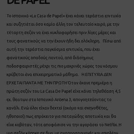
Το Ισπανικό «La Casa de Papel» έχει κάνει τεράστια επιτυχία
και συζητιέται όσο καμία άλλη τον τελευταίο καιρό, με την
τέταρτη σεζόν να έχει κυκλοφορήσει πριν λίγες μέρες και
τους φανατικούς να την έχουν ήδη δει ολόκληρη. Πίσω από
αυτή την τεράστια παγκόσμια επιτυχία, που έχει
φανατικούς οπαδούς παντού, από διάσημους
ποδοσφαιριστές μέχρι τις πιο μακρινές χώρες του κόσμου
κρύβεται ένα επιχειρηματικό μάθημα. Η ΕΠΙΤΥΧΙΑ ΔΕΝ
ΕΡΧΕΤΑΙ ΠΑΝΤΑ ΜΕ ΤΗΝ ΠΡΩΤΗ Όταν έκανε πρεμιέρα η
πρώτη σεζόν του La Casa De Papel είχε κάνει τηλεθέαση 4,5
εκ. θεατων στο Ισπανικό Antena 3, απογοητεύοντας το
κανάλι. Ενώ όλοι είχαν δεχτεί (ακόμα και σκηνοθέτες,
ηθοποιοί) πως επρόκειτο για παταγώδης αποτυχία και θα
είχε κοβόταν, τότε αποφάσισε να την αγοράσει το Netflix. Η
μια σεζόν κόπηκε σε δυο, με αναπροσαρμογές και επιπλέον