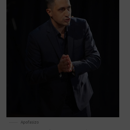
Apofasizo