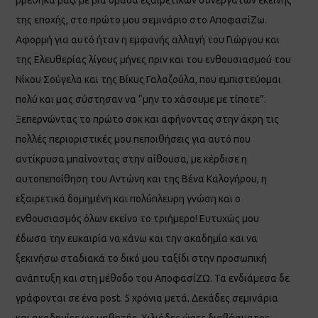
της εποχής, στο πρώτο μου σεμινάριο στο ΑποφασίΖω.
Αφορμή για αυτό ήταν η εμφανής αλλαγή του Γιώργου και
της Ελευθερίας λίγους μήνες πριν και του ενθουσιασμού του
Νίκου Σούγελα και της Βίκυς Γαλαζούλα, που εμπιστεύομαι
πολύ και μας σύστησαν να “μην το χάσουμε με τίποτε”.
Ξεπερνώντας το πρώτο σοκ και αφήνοντας στην άκρη τις
πολλές περιοριστικές μου πεποιθήσεις για αυτό που
αντίκρυσα μπαίνοντας στην αίθουσα, με κέρδισε η
αυτοπεποίθηση του Αντώνη και της Βένα Καλογήρου, η
εξαιρετικά δομημένη και πολύπλευρη γνώση και ο
ενθουσιασμός όλων εκείνο το τριήμερο! Ευτυχώς μου
έδωσα την ευκαιρία να κάνω και την ακαδημία και να
ξεκινήσω σταδιακά το δικό μου ταξίδι στην προσωπική
ανάπτυξη και στη μέθοδο του ΑποφασίΖΩ. Τα ενδιάμεσα δε
γράφονται σε ένα post. 5 χρόνια μετά. Δεκάδες σεμινάρια
και ακαδημίες ως μαθητής. Χιλιάδες ώρες διαβάσματος,