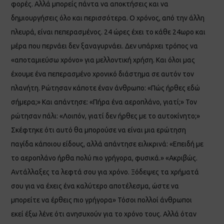
φορές. Αλλά μπορείς πάντα να αποκτήσεις και να
δημιουργήσεις όλο και περισσότερα. Ο χρόνος, από την άλλη
πλευρά, είναι πεπερασμένος. 24 ώρες έχει το κάθε 24ωρο και
μέρα που περνάει δεν ξαναγυρνάει. Δεν υπάρχει τρόπος να
«αποταμιεύσω χρόνο» για μελλοντική χρήση. Και όλοι μας
έχουμε ένα πεπερασμένο χρονικό διάστημα σε αυτόν τον
πλανήτη. Ρώτησαν κάποτε έναν άνθρωπο: «Πώς ήρθες εδώ
σήμερα;» Και απάντησε: «Πήρα ένα αεροπλάνο, γιατί;» Τον
ρώτησαν πάλι: «Λοιπόν, γιατί δεν ήρθες με το αυτοκίνητο;»
Σκέφτηκε ότι αυτό θα μπορούσε να είναι μια ερώτηση
παγίδα κάποιου είδους, αλλά απάντησε ειλικρινά: «Επειδή με
το αεροπλάνο ήρθα πολύ πιο γρήγορα, φυσικά.» «Ακριβώς.
Αντάλλαξες τα λεφτά σου για χρόνο. Ξόδεψες τα χρήματά
σου για να έχεις ένα καλύτερο αποτέλεσμα, ώστε να
μπορείτε να έρθεις πιο γρήγορα» Τόσοι πολλοί άνθρωποι
εκεί έξω λένε ότι ανησυχούν για το χρόνο τους. Αλλά όταν