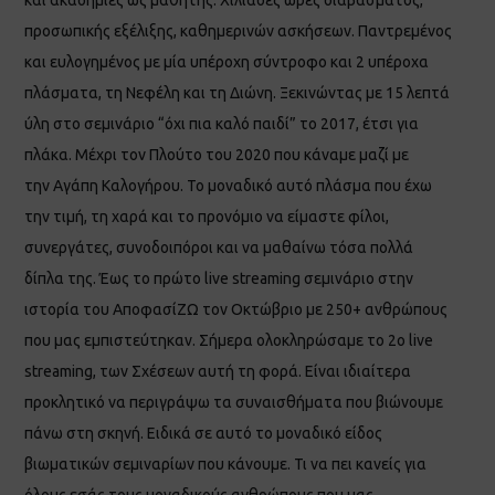
προσωπικής εξέλιξης, καθημερινών ασκήσεων. Παντρεμένος
και ευλογημένος με μία υπέροχη σύντροφο και 2 υπέροχα
πλάσματα, τη Νεφέλη και τη Διώνη. Ξεκινώντας με 15 λεπτά
ύλη στο σεμινάριο “όχι πια καλό παιδί” το 2017, έτσι για
πλάκα. Μέχρι τον Πλούτο του 2020 που κάναμε μαζί με
την Αγάπη Καλογήρου. Το μοναδικό αυτό πλάσμα που έχω
την τιμή, τη χαρά και το προνόμιο να είμαστε φίλοι,
συνεργάτες, συνοδοιπόροι και να μαθαίνω τόσα πολλά
δίπλα της. Έως το πρώτο live streaming σεμινάριο στην
ιστορία του ΑποφασίΖΩ τον Οκτώβριο με 250+ ανθρώπους
που μας εμπιστεύτηκαν. Σήμερα ολοκληρώσαμε το 2ο live
streaming, των Σχέσεων αυτή τη φορά. Είναι ιδιαίτερα
προκλητικό να περιγράψω τα συναισθήματα που βιώνουμε
πάνω στη σκηνή. Ειδικά σε αυτό το μοναδικό είδος
βιωματικών σεμιναρίων που κάνουμε. Τι να πει κανείς για
όλους εσάς τους μοναδικούς ανθρώπους που μας