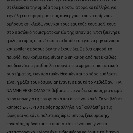
στελεχώσει την ομάδα του με οκτώ άτομα κατάλληλα για
την όλη επιχείρηση, με τους συνεργούς του να παίρνουν
ομήρους και κλειδώνουν και τους εαυτούς τους μαζί τους
στο Βασιλικό Νομισματοκοπείο της Ισπανίας. Έτσι ξεκίνησε
η όλη ιστορία, η συνέχεια στο διαδίκτυο για να μην κάνουμε
και spoiler σε όσους δεν την έχουν δει. Σε ό,τι αφορά το
παιχνίδι του χρήματος, είναι πιο επίκαιρη από ποτέ καθώς
υποδεικνύει τη σαθρή λειτουργία του χρηματοπιστωτικού
συστήματος, των κρατικών θεσμών και το πόσο ευάλωτη
είναι η μάζα του κόσμου απέναντι σε αυτό το Λεβιάθαν. ΓΙΑ
ΝΑ ΜΗΝ ΞΕΧΝΙΟΜΑΣΤΕ βέβαια… το να δει κάποιος μία σειρά
στον υπολογιστή του φυσικά και δεν είναι κακό. Το να βλέπει
κάποιος 2-3-5-10 σειρές παράλληλα, να “κολλάει” με τις
ώρες και να χάνει πολύτιμες ώρες ύπνου, ξεκούρασης,
εργασίας, χρόνου με τα παιδιά τότε είναι που γίνεται
καταστροφικό. Ενίοτε έχει ενδιαφέρον να ζούμε τα έντονα