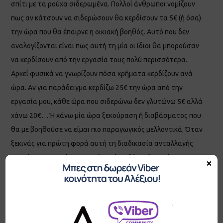
σπίτι με τα ρούχα σιδερωμένα. Πολλοί άνθρωποι νομίζουν
πως αν κάτσουν να σιδερώσουν θα κερδίσουν τα 5€ (ή όσα)
την ώρα που θα έπαιρνε η οικιακή βοηθός. Αυτό που δεν
αναλογίζονται είναι πως αυτή τη μία οι ίδιοι θα μπορούσαν
να κερδίσουν από την εργασία τους πολύ περισσότερα.
Αρκεί φυσικά να γνωρίζουν πόσα χρήματα κερδίζουν ανά
ώρα. Αν για παράδειγμα κερδίζω 25€ την ώρα από την
εργασία μου, κάθε ώρα που σιδερώνω δεν γλυτώνω 5€ αλλά
χάνω 20€… Ή χάνω μία ώρα ξεκούραση ή διαβάσματος που
θα με βοηθούσε να είμαι πιο παραγωγικός μελλοντικά. Όταν
ξεκινάς για πρώτη φορά αυτή τη διαδικασία ανταλλαγής
χρημάτων για χρόνο, μπορεί να είναι δύσκολη. Υπάρχει μια
×
αλλαγή νοοτροπίας που συνδέεται με αυτή τη διαδικασία,
και κάθε φορά που επιλέγουμε να αλλάξουμε, μπορεί να
υπάρξει κάποια δυσφορία. Αλλά όσα χρήματα κι αν επιλέξεις
να επενδύσεις, θα δεις οφέλη που είναι ακόμη μεγαλύτερα