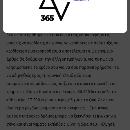
από απλά χρήματα σε ένα τραπεζικό λογαριασμό. Μόλις
επιλέξεις να επενδύσεις στη ζωή σου, μπορείς να
επιταχύνεις την ανάπτυξή σου εκθετικά! Πόσο αξίζει άραγε
αυτό; Ακόμα και αν σου ακούγεται περίεργο, θα δεις πως ότι
όταν είσαι πρόθυμος να αποχωριστείς κάποια χρήματα,
μπορείς να κερδίσεις σε χρόνο, να κερδίσεις σε ανάπτυξη, να
κερδίσεις σε μακροπρόθεσμα αποτελέσματα. Σε επόμενο
άρθρο θα δούμε και την άλλη οπτική γωνία, για το πως να
χρησιμοποιείς το χρόνο σου για να σου παράγει χρήματα! Για
να οδηγηθείς προς τη χρονική ελευθερία είναι
απαραίτητο να μάθεις πως παίζεται το σωστό παιχνίδι του
χρήματος! Και να θυμάσαι ότι έχουμε: 86.400 δευτερόλεπτα
κάθε μέρα. 27.500 περίπου μέρες όλη μας τη ζωή. Δεν είναι
ιδιαίτερα μεγάλα νούμερα αν το σκεφτείς… Επομένως…
αυτός ο υπέροχος δρόμος μπορεί να ξεκινήσει ΤΩΡΑ και για
σένα και είναι γεμάτο εκπλήξεις! Είναι η ώρα σου. Τόλμησέ