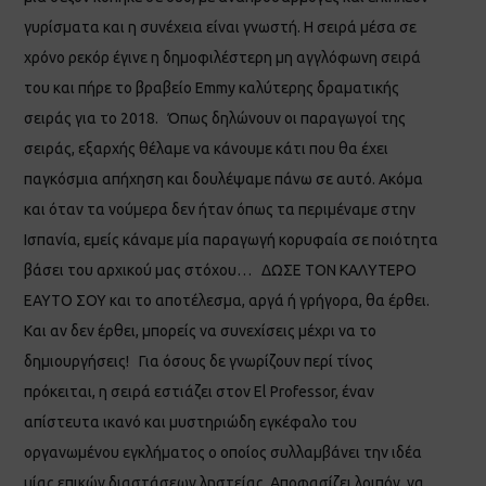
γυρίσματα και η συνέχεια είναι γνωστή. Η σειρά μέσα σε
χρόνο ρεκόρ έγινε η δημοφιλέστερη μη αγγλόφωνη σειρά
του και πήρε το βραβείο Emmy καλύτερης δραματικής
σειράς για το 2018. Όπως δηλώνουν οι παραγωγοί της
σειράς, εξαρχής θέλαμε να κάνουμε κάτι που θα έχει
παγκόσμια απήχηση και δουλέψαμε πάνω σε αυτό. Ακόμα
και όταν τα νούμερα δεν ήταν όπως τα περιμέναμε στην
Ισπανία, εμείς κάναμε μία παραγωγή κορυφαία σε ποιότητα
βάσει του αρχικού μας στόχου… ΔΩΣΕ ΤΟΝ ΚΑΛΥΤΕΡΟ
ΕΑΥΤΟ ΣΟΥ και το αποτέλεσμα, αργά ή γρήγορα, θα έρθει.
Και αν δεν έρθει, μπορείς να συνεχίσεις μέχρι να το
δημιουργήσεις! Για όσους δε γνωρίζουν περί τίνος
πρόκειται, η σειρά εστιάζει στον El Professor, έναν
απίστευτα ικανό και μυστηριώδη εγκέφαλο του
οργανωμένου εγκλήματος ο οποίος συλλαμβάνει την ιδέα
μίας επικών διαστάσεων ληστείας. Αποφασίζει λοιπόν, να