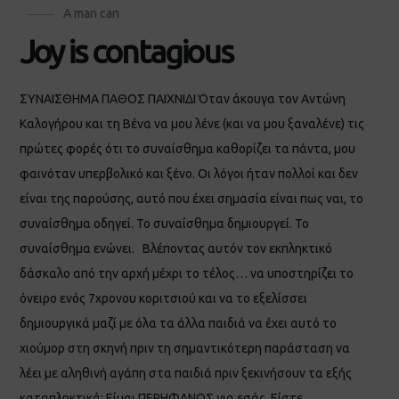
A man can
Joy is contagious
ΣΥΝΑΙΣΘΗΜΑ ΠΑΘΟΣ ΠΑΙΧΝΙΔΙ Όταν άκουγα τον Αντώνη
Καλογήρου και τη Βένα να μου λένε (και να μου ξαναλένε) τις
πρώτες φορές ότι το συναίσθημα καθορίζει τα πάντα, μου
φαινόταν υπερβολικό και ξένο. Οι λόγοι ήταν πολλοί και δεν
είναι της παρούσης, αυτό που έχει σημασία είναι πως ναι, το
συναίσθημα οδηγεί. Το συναίσθημα δημιουργεί. Το
συναίσθημα ενώνει. Βλέποντας αυτόν τον εκπληκτικό
δάσκαλο από την αρχή μέχρι το τέλος… να υποστηρίζει το
όνειρο ενός 7χρονου κοριτσιού και να το εξελίσσει
δημιουργικά μαζί με όλα τα άλλα παιδιά να έχει αυτό το
χιούμορ στη σκηνή πριν τη σημαντικότερη παράσταση να
λέει με αληθινή αγάπη στα παιδιά πριν ξεκινήσουν τα εξής
καταπληκτικά: Είμαι ΠΕΡΗΦΑΝΟΣ για εσάς. Είστε